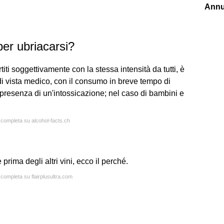
Annu
per ubriacarsi?
ti soggettivamente con la stessa intensità da tutti, è
i vista medico, con il consumo in breve tempo di
n presenza di un'intossicazione; nel caso di bambini e
a completa su alcohol-facts.ch
ma degli altri vini, ecco il perché.
 completa su flairplusultra.com