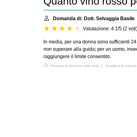
Quanto vino rosso p
Domanda di: Dott. Selvaggia Basile
|
Valutazione: 4.1/5
(
2 voti
In media, per una donna sono sufficienti 24 
non superare alla guida; per un uomo, inve
raggiungere il limite consentito.
Richiesta di rimozione della fonte
|
Visualizza la risposta