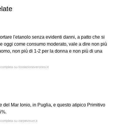
late
ortare l'etanolo senza evidenti danni, a patto che si
tende oggi come consumo moderato, vale a dire non più
l'uomo, non più di 1-2 per la donna e non più di una
a completa su fondazioneveronesi.it
le del Mar Ionio, in Puglia, e questo atipico Primitivo
,5%.
a completa su carpevinum.it