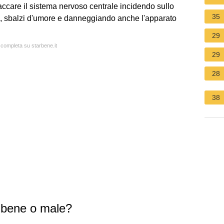
ccare il sistema nervoso centrale incidendo sullo
35
llo, sbalzi d'umore e danneggiando anche l'apparato
29
a completa su starbene.it
29
28
38
 bene o male?