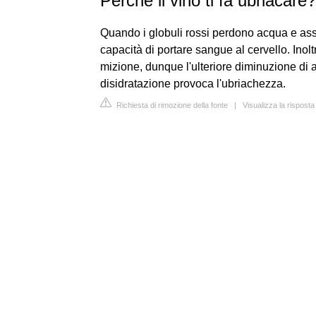
Perché il vino ti fa ubriacare?
Quando i globuli rossi perdono acqua e as
capacità di portare sangue al cervello. Inolt
mizione, dunque l'ulteriore diminuzione di 
disidratazione provoca l'ubriachezza.
Richiesta di rimozione della fonte
|
Visualizza la rispost