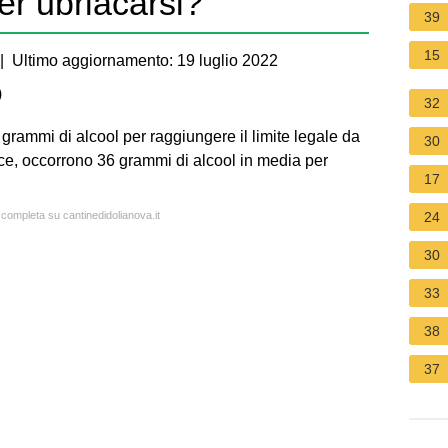
er ubriacarsi?
39
15
 Ultimo aggiornamento: 19 luglio 2022
)
32
grammi di alcool per raggiungere il limite legale da
30
ce, occorrono 36 grammi di alcool in media per
17
 completa su cantinedidolianova.it
24
30
33
38
37