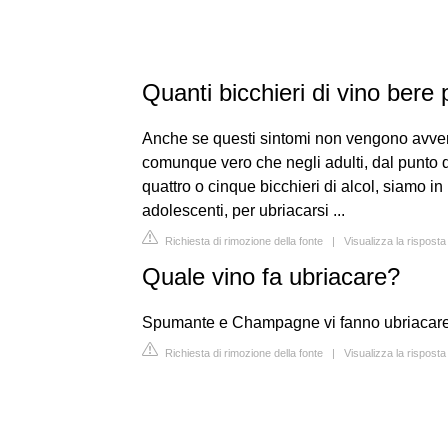
Quanti bicchieri di vino bere 
Anche se questi sintomi non vengono avverti
comunque vero che negli adulti, dal punto d
quattro o cinque bicchieri di alcol, siamo i
adolescenti, per ubriacarsi ...
Richiesta di rimozione della fonte
|
Visualizza la rispost
Quale vino fa ubriacare?
Spumante e Champagne vi fanno ubriacare pri
Richiesta di rimozione della fonte
|
Visualizza la risposta