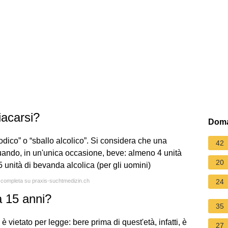
iacarsi?
Doma
dico” o “sballo alcolico”. Si considera che una
42
ando, in un'unica occasione, beve: almeno 4 unità
20
 unità di bevanda alcolica (per gli uomini)
a completa su praxis-suchtmedizin.ch
24
a 15 anni?
35
i è vietato per legge: bere prima di quest'età, infatti, è
27