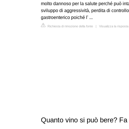
molto dannoso per la salute perché può inta
sviluppo di aggressività, perdita di contro
gastroenterico poiché l' ...
Richiesta di rimozione della fonte
|
Visualizza la rispost
Quanto vino si può bere? Fa