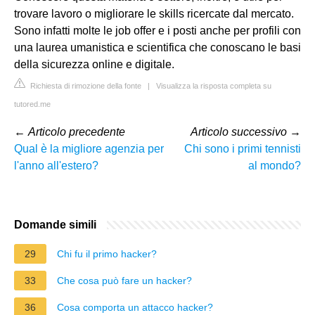
trovare lavoro o migliorare le skills ricercate dal mercato.
Sono infatti molte le job offer e i posti anche per profili con
una laurea umanistica e scientifica che conoscano le basi
della sicurezza online e digitale.
Richiesta di rimozione della fonte
|
Visualizza la risposta completa su
tutored.me
←
Articolo precedente
Articolo successivo
→
Qual è la migliore agenzia per
Chi sono i primi tennisti
l'anno all'estero?
al mondo?
Domande simili
29
Chi fu il primo hacker?
33
Che cosa può fare un hacker?
36
Cosa comporta un attacco hacker?