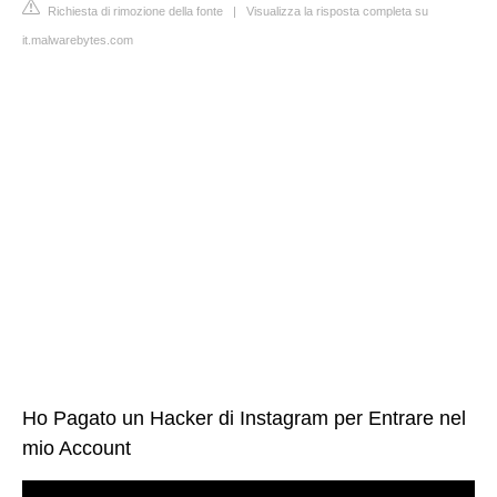
Richiesta di rimozione della fonte
|
Visualizza la risposta completa su
it.malwarebytes.com
Ho Pagato un Hacker di Instagram per Entrare nel
mio Account