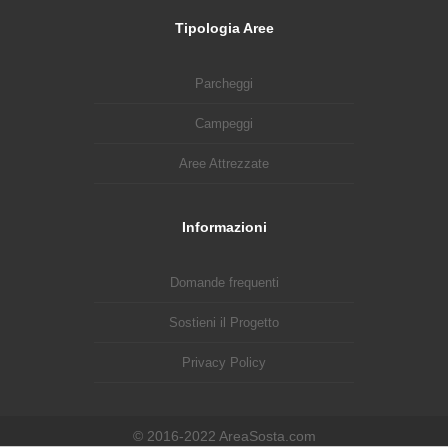
Tipologia Aree
Parcheggi
Campeggi
Aree Attrezzate
Informazioni
Domande frequenti
Sostieni il Progetto
Privacy Policy
© 2016-2022 AreaSosta.com