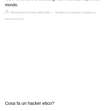
mondo.
Richiesta di rimozione della fonte
|
Visualizza la risposta completa su
tech.everyeye.it
Cosa fa un hacker etico?