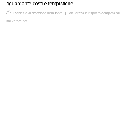
riguardante costi e tempistiche.
Richiesta di rimozione della fonte
|
Visualizza la risposta completa su
hackerare.net