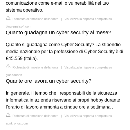
comunicazione come e-mail o vulnerabilità nel tuo
sistema operativo.
Richiesta di rimozione della fonte
|
Visualizza la risposta completa su
blog.emsisoft.com
Quanto guadagna un cyber security al mese?
Quanto si guadagna come Cyber Security? La stipendio
media nazionale per la professione di Cyber Security è di
€45.559 (Italia).
Richiesta di rimozione della fonte
|
Visualizza la risposta completa su
glassdoor.it
Quante ore lavora un cyber security?
In generale, il tempo che i responsabili della sicurezza
informatica in azienda riservano ai propri hobby durante
l'orario di lavoro ammonta a cinque ore a settimana .
Richiesta di rimozione della fonte
|
Visualizza la risposta completa su
adnkronos.com