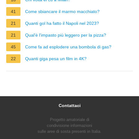
41
Come sbiancare il marmo macchiato?
21
Quanti gol ha fatto il Napoli nel 2023?
21
Qual'è l'impasto più leggero per la pizza?
45
Come fa ad esplodere una bombola di gas?
22
Quanti giga pesa un film in 4K?
Contattaci
Progetto amatoriale di
condivisione informazioni
sulle aree di sosta presenti in Italia.