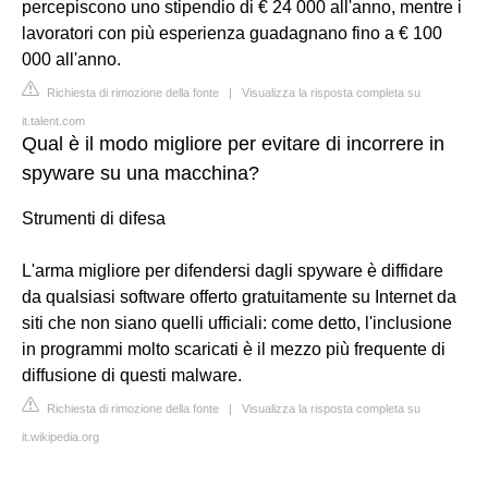
percepiscono uno stipendio di € 24 000 all'anno, mentre i
lavoratori con più esperienza guadagnano fino a € 100
000 all'anno.
Richiesta di rimozione della fonte
|
Visualizza la risposta completa su
it.talent.com
Qual è il modo migliore per evitare di incorrere in
spyware su una macchina?
Strumenti di difesa
L'arma migliore per difendersi dagli spyware è diffidare
da qualsiasi software offerto gratuitamente su Internet da
siti che non siano quelli ufficiali: come detto, l'inclusione
in programmi molto scaricati è il mezzo più frequente di
diffusione di questi malware.
Richiesta di rimozione della fonte
|
Visualizza la risposta completa su
it.wikipedia.org