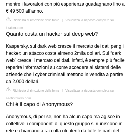
mentre i lavoratori con più esperienza guadagnano fino a
€ 49 500 all'anno.
Richiesta di rimozione della fonte
|
Visualizza la risposta completa su
it.talent.com
Quanto costa un hacker sul deep web?
Kaspersky, sul dark web cresce il mercato dei dati per gli
hacker: un attacco costa almeno 2mila dollari. Sul “dark
web” cresce il mercato dei dati. Infatti, è sempre più facile
reperire informazioni su come accedere ai sistemi delle
aziende che i cyber criminali mettono in vendita a partire
da 2.000 dollari.
Richiesta di rimozione della fonte
|
Visualizza la risposta completa su
asefibrokers.com
Chi è il capo di Anonymous?
Anonymous, di per se, non ha alcun capo ma agisce in
collettivo: i componenti di questo gruppo si riuniscono in
rete e chiamano a raccolta gli utenti da tutte le parti del