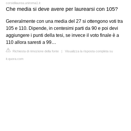
corsidilaurea.uniroma1.it
Che media si deve avere per laurearsi con 105?
Generalmente con una media del 27 si ottengono voti tra
105 e 110. Dipende, in centesimi parti da 90 e poi devi
aggiungere i punti della tesi, se invece il voto finale è a
110 allora saresti a 99…
Richiesta di rimozione della fonte
|
Visualizza la risposta completa su
it.quora.com