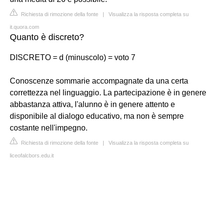
Richiesta di rimozione della fonte
|
Visualizza la risposta completa su
it.quora.com
Quanto è discreto?
DISCRETO = d (minuscolo) = voto 7
Conoscenze sommarie accompagnate da una certa
correttezza nel linguaggio. La partecipazione è in genere
abbastanza attiva, l'alunno è in genere attento e
disponibile al dialogo educativo, ma non è sempre
costante nell'impegno.
Richiesta di rimozione della fonte
|
Visualizza la risposta completa su
liceofalcbors.edu.it