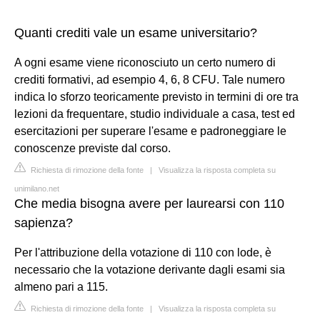
Quanti crediti vale un esame universitario?
A ogni esame viene riconosciuto un certo numero di
crediti formativi, ad esempio 4, 6, 8 CFU. Tale numero
indica lo sforzo teoricamente previsto in termini di ore tra
lezioni da frequentare, studio individuale a casa, test ed
esercitazioni per superare l'esame e padroneggiare le
conoscenze previste dal corso.
Richiesta di rimozione della fonte
|
Visualizza la risposta completa su
unimilano.net
Che media bisogna avere per laurearsi con 110
sapienza?
Per l'attribuzione della votazione di 110 con lode, è
necessario che la votazione derivante dagli esami sia
almeno pari a 115.
Richiesta di rimozione della fonte
|
Visualizza la risposta completa su