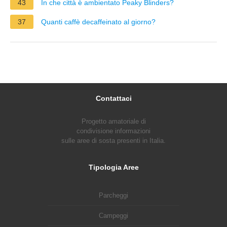
43
In che città è ambientato Peaky Blinders?
37
Quanti caffè decaffeinato al giorno?
Contattaci
Progetto amatoriale di
condivisione informazioni
sulle aree di sosta presenti in Italia.
Tipologia Aree
Parcheggi
Campeggi