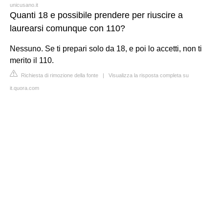
unicusano.it
Quanti 18 e possibile prendere per riuscire a
laurearsi comunque con 110?
Nessuno. Se ti prepari solo da 18, e poi lo accetti, non ti
merito il 110.
Richiesta di rimozione della fonte
|
Visualizza la risposta completa su
it.quora.com