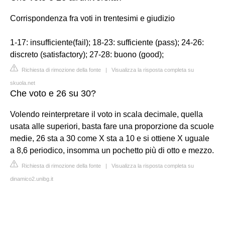
Corrispondenza fra voti in trentesimi e giudizio
1-17: insufficiente(fail); 18-23: sufficiente (pass); 24-26:
discreto (satisfactory); 27-28: buono (good);
Richiesta di rimozione della fonte
|
Visualizza la risposta completa su
skuola.net
Che voto e 26 su 30?
Volendo reinterpretare il voto in scala decimale, quella
usata alle superiori, basta fare una proporzione da scuole
medie, 26 sta a 30 come X sta a 10 e si ottiene X uguale
a 8,6 periodico, insomma un pochetto più di otto e mezzo.
Richiesta di rimozione della fonte
|
Visualizza la risposta completa su
dinamico2.unibg.it