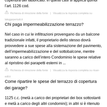
copertura del fabbricato. In questi casi si applica quindi
l'art. 1126 cod.
Richiesta di rimozione della fonte
|
Visualizza la risposta completa su
laleggepertutti.it
Chi paga impermeabilizzazione terrazzo?
Nel caso in cui le infiltrazioni provengano da un balcone
tradizionale infatti, il proprietario dello stesso dovrà
provvedere a sue spese alla sistemazione del pavimento,
dell'impermeabilizzazione e del sottobalcone, mentre
saranno a carico dell'intero Condominio le spese relative
al ripristino dei parapetti esterni in ...
Richiesta di rimozione della fonte
|
Visualizza la risposta completa su risan-
edil.it
Come ripartire le spese del terrazzo di copertura
dei garage?
1125 c.c. (metà a carico dei proprietari dei box sottostanti
e metà a carico degli altri condomini); in altri si è ritenuto