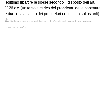
legittimo ripartire le spese secondo il disposto dell'art.
1126 c.c. (un terzo a carico dei proprietari della copertura
e due terzi a carico dei proprietari delle unità sottostanti).
Richiesta di rimozione della fonte
|
Visualizza la risposta completa su
assocond-conafi.it