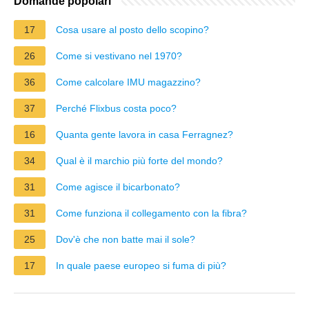
Domande popolari
17
Cosa usare al posto dello scopino?
26
Come si vestivano nel 1970?
36
Come calcolare IMU magazzino?
37
Perché Flixbus costa poco?
16
Quanta gente lavora in casa Ferragnez?
34
Qual è il marchio più forte del mondo?
31
Come agisce il bicarbonato?
31
Come funziona il collegamento con la fibra?
25
Dov'è che non batte mai il sole?
17
In quale paese europeo si fuma di più?