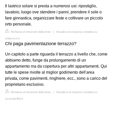
Il lastrico solare si presta a numerosi usi: ripostiglio,
lavatoio, luogo ove stendere i panni, prendere il sole o
fare ginnastica, organizzare feste o coltivare un piccolo
orto personale.
Richiesta di rimozione della fonte
|
Visualizza la risposta completa su
onida.sssr.it
Chi paga pavimentazione terrazzo?
Un capitolo a parte riguarda il terrazzo a livello che, come
abbiamo detto, funge da prolungamento di un
appartamento ma da copertura per altri appartamenti. Qui
tutte le spese rivolte al miglior godimento dell'area
privata, come pavimenti, ringhiere, ecc., sono a carico del
proprietario esclusivo.
Richiesta di rimozione della fonte
|
Visualizza la risposta completa su
avvocato360.it