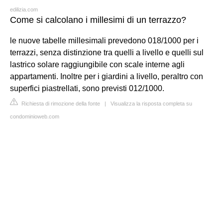
edilizia.com
Come si calcolano i millesimi di un terrazzo?
le nuove tabelle millesimali prevedono 018/1000 per i
terrazzi, senza distinzione tra quelli a livello e quelli sul
lastrico solare raggiungibile con scale interne agli
appartamenti. Inoltre per i giardini a livello, peraltro con
superfici piastrellati, sono previsti 012/1000.
Richiesta di rimozione della fonte
|
Visualizza la risposta completa su
condominioweb.com