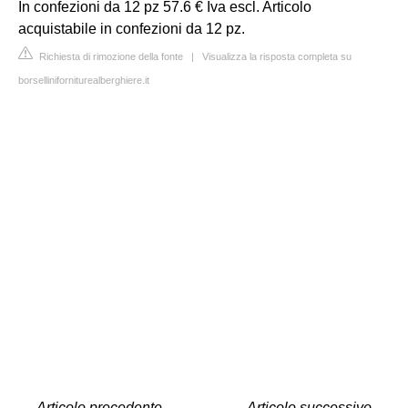
In confezioni da 12 pz 57.6 € Iva escl. Articolo
acquistabile in confezioni da 12 pz.
Richiesta di rimozione della fonte
|
Visualizza la risposta completa su
borselliniforniturealberghiere.it
←
Articolo precedente
Articolo successivo
→