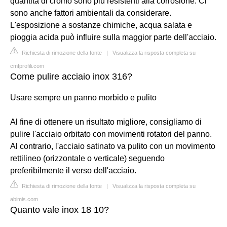
quantità di cromo sono più resistenti alla corrosione. Ci
sono anche fattori ambientali da considerare.
L'esposizione a sostanze chimiche, acqua salata e
pioggia acida può influire sulla maggior parte dell'acciaio.
Richiesta di rimozione della fonte
|
Visualizza la risposta completa su
cmfprofili.com
Come pulire acciaio inox 316?
Usare sempre un panno morbido e pulito
Al fine di ottenere un risultato migliore, consigliamo di
pulire l'acciaio orbitato con movimenti rotatori del panno.
Al contrario, l'acciaio satinato va pulito con un movimento
rettilineo (orizzontale o verticale) seguendo
preferibilmente il verso dell'acciaio.
Richiesta di rimozione della fonte
|
Visualizza la risposta completa su
abimis.com
Quanto vale inox 18 10?