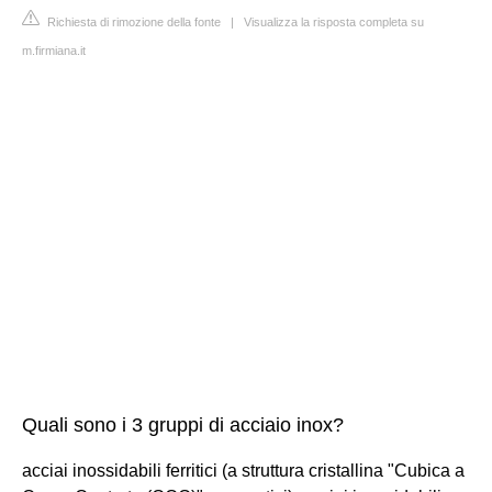
Richiesta di rimozione della fonte
|
Visualizza la risposta completa su
m.firmiana.it
Quali sono i 3 gruppi di acciaio inox?
acciai inossidabili ferritici (a struttura cristallina "Cubica a