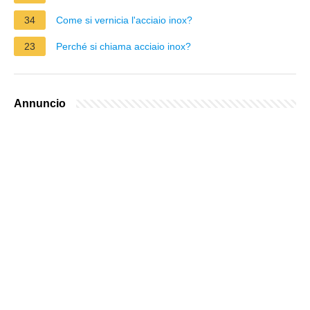
34
Come si vernicia l'acciaio inox?
23
Perché si chiama acciaio inox?
Annuncio