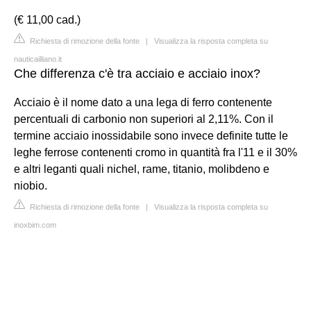
(€ 11,00 cad.)
Richiesta di rimozione della fonte
|
Visualizza la risposta completa su
nauticailliano.it
Che differenza c'è tra acciaio e acciaio inox?
Acciaio è il nome dato a una lega di ferro contenente
percentuali di carbonio non superiori al 2,11%. Con il
termine acciaio inossidabile sono invece definite tutte le
leghe ferrose contenenti cromo in quantità fra l'11 e il 30%
e altri leganti quali nichel, rame, titanio, molibdeno e
niobio.
Richiesta di rimozione della fonte
|
Visualizza la risposta completa su
inoxbim.com