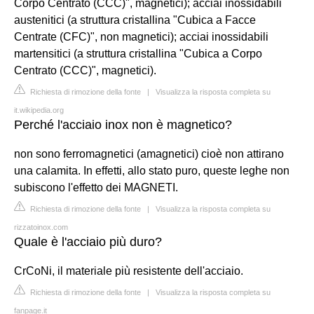
Corpo Centrato (CCC)", magnetici); acciai inossidabili
austenitici (a struttura cristallina "Cubica a Facce
Centrate (CFC)", non magnetici); acciai inossidabili
martensitici (a struttura cristallina "Cubica a Corpo
Centrato (CCC)", magnetici).
Richiesta di rimozione della fonte
|
Visualizza la risposta completa su
it.wikipedia.org
Perché l'acciaio inox non è magnetico?
non sono ferromagnetici (amagnetici) cioè non attirano
una calamita. In effetti, allo stato puro, queste leghe non
subiscono l'effetto dei MAGNETI.
Richiesta di rimozione della fonte
|
Visualizza la risposta completa su
rizzatoinox.com
Quale è l'acciaio più duro?
CrCoNi, il materiale più resistente dell'acciaio.
Richiesta di rimozione della fonte
|
Visualizza la risposta completa su
fanpage.it