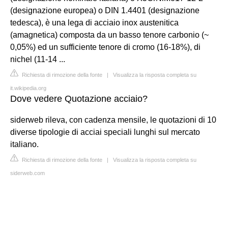
(designazione europea) o DIN 1.4401 (designazione
tedesca), è una lega di acciaio inox austenitica
(amagnetica) composta da un basso tenore carbonio (~
0,05%) ed un sufficiente tenore di cromo (16-18%), di
nichel (11-14 ...
Richiesta di rimozione della fonte
|
Visualizza la risposta completa su
it.wikipedia.org
Dove vedere Quotazione acciaio?
siderweb rileva, con cadenza mensile, le quotazioni di 10
diverse tipologie di acciai speciali lunghi sul mercato
italiano.
Richiesta di rimozione della fonte
|
Visualizza la risposta completa su
siderweb.com