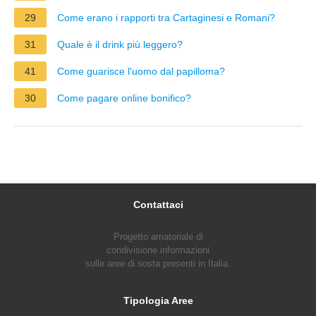
29
Come erano i rapporti tra Cartaginesi e Romani?
31
Quale è il drink più leggero?
41
Come guarisce l'uomo dal papilloma?
30
Come pagare online bonifico?
Contattaci
Progetto amatoriale di
condivisione informazioni
sulle aree di sosta presenti in Italia.
Tipologia Aree