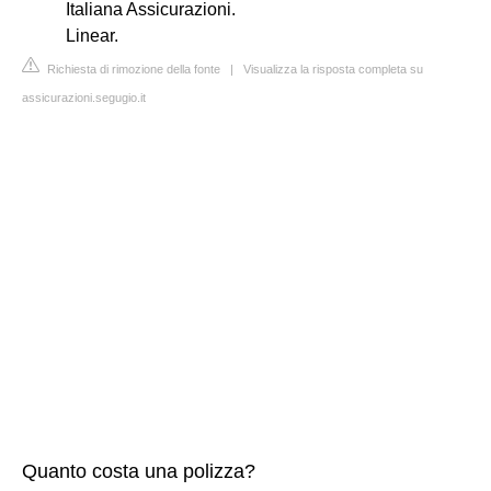
Italiana Assicurazioni.
Linear.
Richiesta di rimozione della fonte
|
Visualizza la risposta completa su
assicurazioni.segugio.it
Quanto costa una polizza?