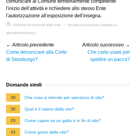
comunicare al Comune territorialmente competente
l'inizio dell'attività e richiedere allo stesso Ente
l'autorizzazione all'esposizione dell'insegna.
Richiesta di rimozione della fonte
|
Visualizza la risposta completa su
aprireinfranchising.it
←
Articolo precedente
Articolo successivo
→
Come denunciare alla Corte
Che carta usare per
di Strasburgo?
spedire un pacco?
Domande simili
39
Che cosa si intende per speranza di vita?
30
Qual è il valore della vita?
29
Come capire se un gatto è in fin di vita?
43
Come gioire della vita?