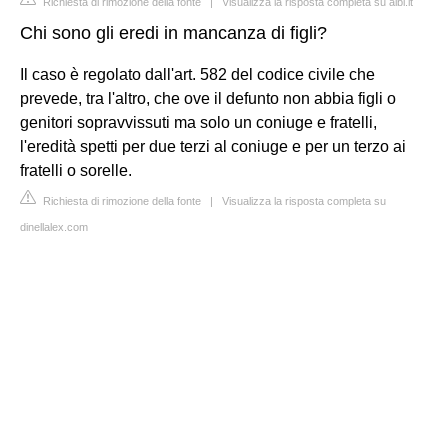
Richiesta di rimozione della fonte
|
Visualizza la risposta completa su aibi.it
Chi sono gli eredi in mancanza di figli?
Il caso è regolato dall'art. 582 del codice civile che
prevede, tra l'altro, che ove il defunto non abbia figli o
genitori sopravvissuti ma solo un coniuge e fratelli,
l'eredità spetti per due terzi al coniuge e per un terzo ai
fratelli o sorelle.
Richiesta di rimozione della fonte
|
Visualizza la risposta completa su
dinellalex.com