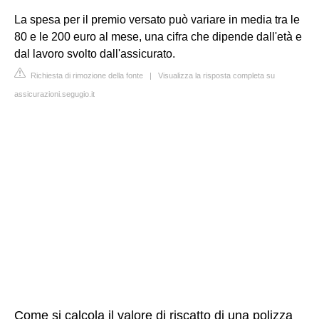
La spesa per il premio versato può variare in media tra le
80 e le 200 euro al mese, una cifra che dipende dall'età e
dal lavoro svolto dall'assicurato.
Richiesta di rimozione della fonte
|
Visualizza la risposta completa su
assicurazioni.segugio.it
Come si calcola il valore di riscatto di una polizza