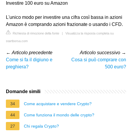
Investire 100 euro su Amazon
L'unico modo per investire una cifra così bassa in azioni
Amazon è comprando azioni frazionate o usando i CFD.
Richiesta di rimozione della fonte
|
Visualizza la risposta completa su
startborsa.com
←
Articolo precedente
Articolo successivo
→
Come si fa il digiuno e
Cosa si può comprare con
preghiera?
500 euro?
Domande simili
34
Come acquistare e vendere Crypto?
44
Come funziona il mondo delle crypto?
27
Chi regala Crypto?