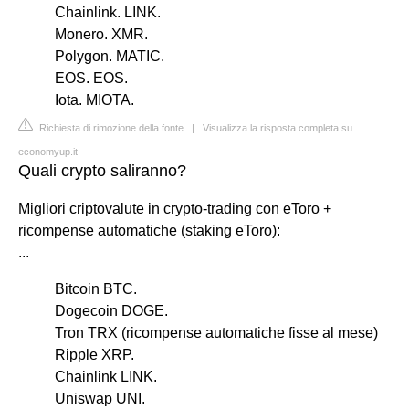
Chainlink. LINK.
Monero. XMR.
Polygon. MATIC.
EOS. EOS.
Iota. MIOTA.
Richiesta di rimozione della fonte
|
Visualizza la risposta completa su
economyup.it
Quali crypto saliranno?
Migliori criptovalute in crypto-trading con eToro +
ricompense automatiche (staking eToro):
...
Bitcoin BTC.
Dogecoin DOGE.
Tron TRX (ricompense automatiche fisse al mese)
Ripple XRP.
Chainlink LINK.
Uniswap UNI.