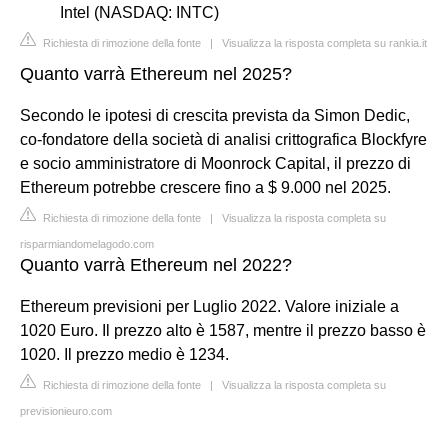
Intel (NASDAQ: INTC)
Richiesta di rimozione della fonte
|
Visualizza la risposta completa su rankia.it
Quanto varrà Ethereum nel 2025?
Secondo le ipotesi di crescita prevista da Simon Dedic,
co-fondatore della società di analisi crittografica Blockfyre
e socio amministratore di Moonrock Capital, il prezzo di
Ethereum potrebbe crescere fino a $ 9.000 nel 2025.
Richiesta di rimozione della fonte
|
Visualizza la risposta completa su
risparmiandomelagodo.com
Quanto varrà Ethereum nel 2022?
Ethereum previsioni per Luglio 2022. Valore iniziale a
1020 Euro. Il prezzo alto è 1587, mentre il prezzo basso è
1020. Il prezzo medio è 1234.
Richiesta di rimozione della fonte
|
Visualizza la risposta completa su
previsionieuro.com