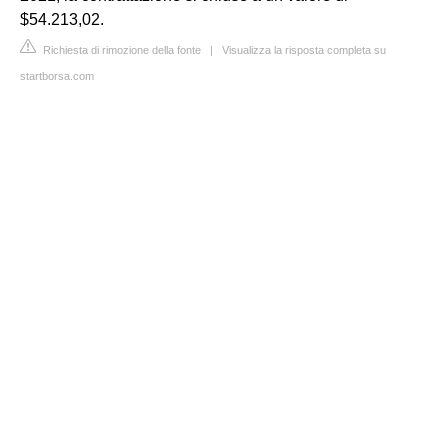
$54.213,02.
Richiesta di rimozione della fonte
|
Visualizza la risposta completa su
startborsa.com