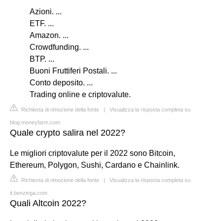
Azioni. ...
ETF. ...
Amazon. ...
Crowdfunding. ...
BTP. ...
Buoni Fruttiferi Postali. ...
Conto deposito. ...
Trading online e criptovalute.
Richiesta di rimozione della fonte
|
Visualizza la risposta completa su
blog.moneyfarm.com
Quale crypto salira nel 2022?
Le migliori criptovalute per il 2022 sono Bitcoin,
Ethereum, Polygon, Sushi, Cardano e Chainlink.
Richiesta di rimozione della fonte
|
Visualizza la risposta completa su
it.benzinga.com
Quali Altcoin 2022?