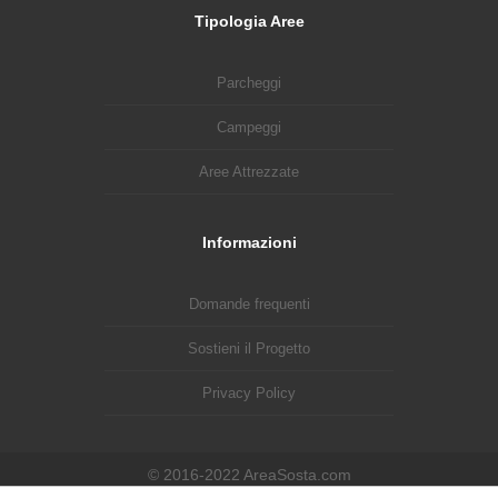
Tipologia Aree
Parcheggi
Campeggi
Aree Attrezzate
Informazioni
Domande frequenti
Sostieni il Progetto
Privacy Policy
© 2016-2022 AreaSosta.com