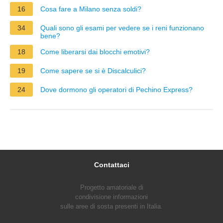
16
Cosa fare a Milano senza soldi?
34
Quali sono gli esami per vedere se i reni funzionano
bene?
18
Come liberarsi dai blocchi emotivi?
19
Come sapere se si è Discalculici?
24
Dove dormono gli operatori di Pechino Express?
Contattaci
Progetto amatoriale di
condivisione informazioni
sulle aree di sosta presenti in Italia.