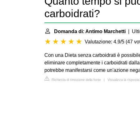
Quanto tempo si pu
carboidrati?
Domanda di: Antimo Marchetti
| Ulti
Valutazione: 4.9/5
(
47 vot
Con una Dieta senza carboidrati è possibil
eliminare completamente i carboidrati dalla
potrebbe manifestarsi come un'azione negat
Richiesta di rimozione della fonte
|
Visualizza la risposta