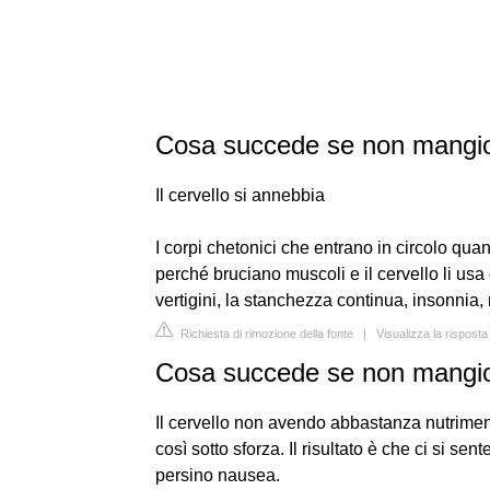
Cosa succede se non mangio
Il cervello si annebbia
I corpi chetonici che entrano in circolo qua
perché bruciano muscoli e il cervello li u
vertigini, la stanchezza continua, insonnia, 
Richiesta di rimozione della fonte
|
Visualizza la rispost
Cosa succede se non mangi
Il cervello non avendo abbastanza nutrimento
così sotto sforza. Il risultato è che ci si sen
persino nausea.