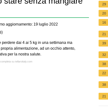
ò stare senza mangiare
29
20
16
mo aggiornamento: 19 luglio 2022
i
)
21
e perdere dai 4 ai 5 kg in una settimana ma
39
 propria alimentazione, ad un occhio attento,
iva per la nostra salute.
32
 completa su tellaroitaly.com
38
22
38
21