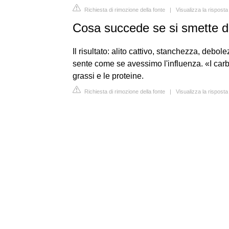
Richiesta di rimozione della fonte
|
Visualizza la risposta
Cosa succede se si smette d
Il risultato: alito cattivo, stanchezza, debol
sente come se avessimo l'influenza. «I carb
grassi e le proteine.
Richiesta di rimozione della fonte
|
Visualizza la rispost