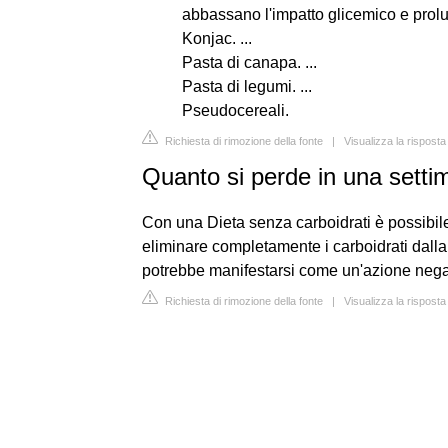
abbassano l'impatto glicemico e prolu
Konjac. ...
Pasta di canapa. ...
Pasta di legumi. ...
Pseudocereali.
Richiesta di rimozione della fonte
|
Visualizza la rispost
Quanto si perde in una setti
Con una Dieta senza carboidrati è possibil
eliminare completamente i carboidrati dalla
potrebbe manifestarsi come un'azione negat
Richiesta di rimozione della fonte
|
Visualizza la rispost