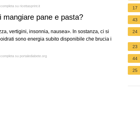
 completa su ricettasprint.it
17
i mangiare pane e pasta?
43
ezza, vertigini, insonnia, nausea». In sostanza, ci si
24
oidrati sono energia subito disponibile che brucia i
23
a completa su portalediabete.org
44
25