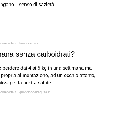
ngano il senso di sazietà.
a completa su buonissimo.it
mana senza carboidrati?
e perdere dai 4 ai 5 kg in una settimana ma
 propria alimentazione, ad un occhio attento,
iva per la nostra salute.
a completa su quotidianodiragusa.it