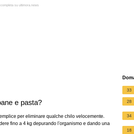
a completa su ultimora.news
Doma
33
pane e pasta?
28
34
emplice per eliminare qualche chilo velocemente.
rdere fino a 4 kg depurando l'organismo e dando una
18