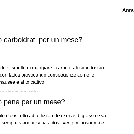
Annu
 carboidrati per un mese?
ndo si smette di mangiare i carboidrati sono tossici
sa con fatica provocando conseguenze come le
nausea e alito cattivo.
a completa su veneziatoday.it
o pane per un mese?
 è costretto ad utilizzare le riserve di grasso e va
te sempre stanchi, si ha alitosi, vertigini, insonnia e