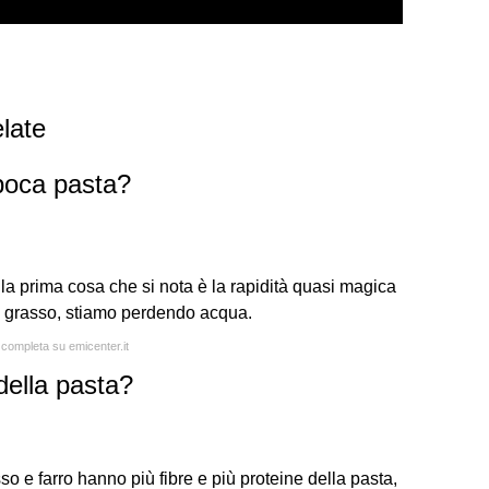
late
poca pasta?
 la prima cosa che si nota è la rapidità quasi magica
o grasso, stiamo perdendo acqua.
 completa su emicenter.it
della pasta?
sso e farro hanno più fibre e più proteine della pasta,