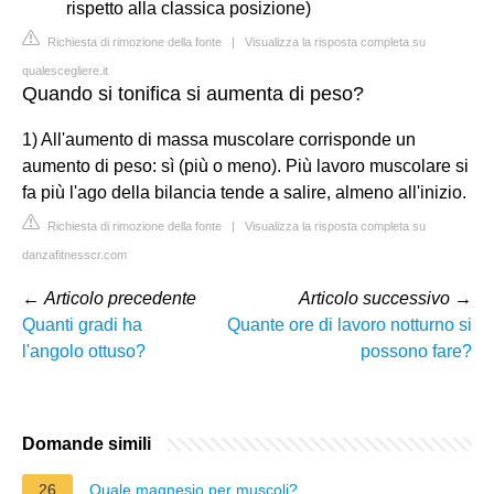
rispetto alla classica posizione)
Richiesta di rimozione della fonte
|
Visualizza la risposta completa su
qualescegliere.it
Quando si tonifica si aumenta di peso?
1) All'aumento di massa muscolare corrisponde un
aumento di peso: sì (più o meno). Più lavoro muscolare si
fa più l'ago della bilancia tende a salire, almeno all'inizio.
Richiesta di rimozione della fonte
|
Visualizza la risposta completa su
danzafitnesscr.com
←
Articolo precedente
Articolo successivo
→
Quanti gradi ha
Quante ore di lavoro notturno si
l'angolo ottuso?
possono fare?
Domande simili
26
Quale magnesio per muscoli?