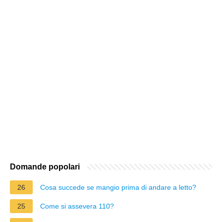
Domande popolari
26
Cosa succede se mangio prima di andare a letto?
25
Come si assevera 110?