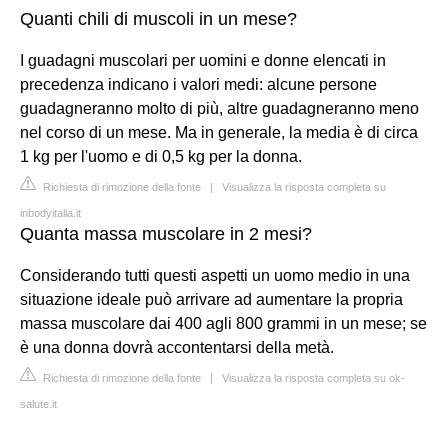
Quanti chili di muscoli in un mese?
I guadagni muscolari per uomini e donne elencati in
precedenza indicano i valori medi: alcune persone
guadagneranno molto di più, altre guadagneranno meno
nel corso di un mese. Ma in generale, la media è di circa
1 kg per l'uomo e di 0,5 kg per la donna.
Richiesta di rimozione della fonte
|
Visualizza la risposta completa su
inbodyitalia.it
Quanta massa muscolare in 2 mesi?
Considerando tutti questi aspetti un uomo medio in una
situazione ideale può arrivare ad aumentare la propria
massa muscolare dai 400 agli 800 grammi in un mese; se
è una donna dovrà accontentarsi della metà.
Richiesta di rimozione della fonte
|
Visualizza la risposta completa su ok-
salute.it