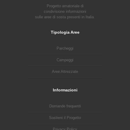
Progetto amatoriale di
condivisione informazioni
sulle aree di sosta presenti in Italia.
Tipologia Aree
Parcheggi
Campeggi
Aree Attrezzate
Informazioni
Domande frequenti
Sostieni il Progetto
Privacy Policy