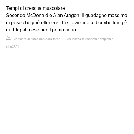
Tempi di crescita muscolare
Secondo McDonald e Alan Aragon, il guadagno massimo
di peso che può ottenere chi si avvicina al bodybuilding è
di: 1 kg al mese per il primo anno.
Richiesta di rimozione della fonte
|
Visualizza la risposta completa su
cibo360.it