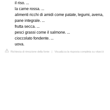
il riso. ...
la carne rossa. ...
alimenti ricchi di amidi come patate, legumi, avena,
pane integrale. ...
frutta secca. ...
pesci grassi come il salmone. ...
cioccolato fondente. ...
uova.
Richiesta di rimozione della fonte
|
Visualizza la risposta completa su vitavi.it