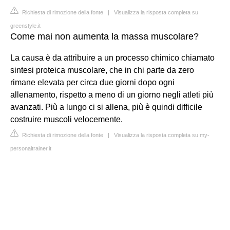
Richiesta di rimozione della fonte
|
Visualizza la risposta completa su
greenstyle.it
Come mai non aumenta la massa muscolare?
La causa è da attribuire a un processo chimico chiamato
sintesi proteica muscolare, che in chi parte da zero
rimane elevata per circa due giorni dopo ogni
allenamento, rispetto a meno di un giorno negli atleti più
avanzati. Più a lungo ci si allena, più è quindi difficile
costruire muscoli velocemente.
Richiesta di rimozione della fonte
|
Visualizza la risposta completa su my-
personaltrainer.it