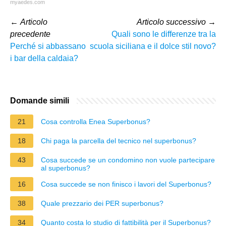
myaedes.com
←
Articolo
Articolo successivo
→
precedente
Quali sono le differenze tra la
Perché si abbassano
scuola siciliana e il dolce stil novo?
i bar della caldaia?
Domande simili
21
Cosa controlla Enea Superbonus?
18
Chi paga la parcella del tecnico nel superbonus?
43
Cosa succede se un condomino non vuole partecipare
al superbonus?
16
Cosa succede se non finisco i lavori del Superbonus?
38
Quale prezzario dei PER superbonus?
34
Quanto costa lo studio di fattibilità per il Superbonus?