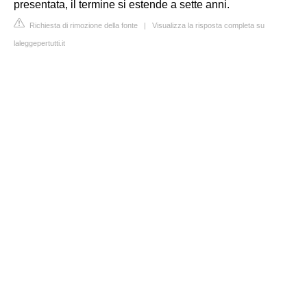
presentata, il termine si estende a sette anni.
Richiesta di rimozione della fonte
|
Visualizza la risposta completa su
laleggepertutti.it