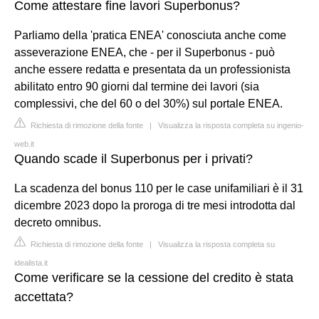
Come attestare fine lavori Superbonus?
Parliamo della 'pratica ENEA' conosciuta anche come
asseverazione ENEA, che - per il Superbonus - può
anche essere redatta e presentata da un professionista
abilitato entro 90 giorni dal termine dei lavori (sia
complessivi, che del 60 o del 30%) sul portale ENEA.
Richiesta di rimozione della fonte
|
Visualizza la risposta completa su ingenio-
web.it
Quando scade il Superbonus per i privati?
La scadenza del bonus 110 per le case unifamiliari è il 31
dicembre 2023 dopo la proroga di tre mesi introdotta dal
decreto omnibus.
Richiesta di rimozione della fonte
|
Visualizza la risposta completa su
idealista.it
Come verificare se la cessione del credito è stata
accettata?