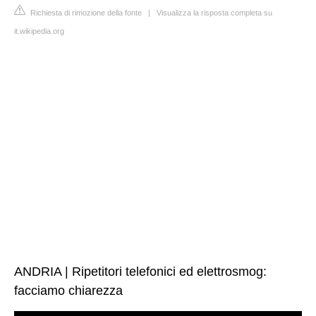
Richiesta di rimozione della fonte
|
Visualizza la risposta completa su
it.wikipedia.org
ANDRIA | Ripetitori telefonici ed elettrosmog:
facciamo chiarezza