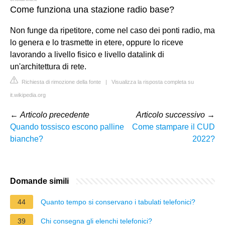
Come funziona una stazione radio base?
Non funge da ripetitore, come nel caso dei ponti radio, ma
lo genera e lo trasmette in etere, oppure lo riceve
lavorando a livello fisico e livello datalink di
un'architettura di rete.
Richiesta di rimozione della fonte
|
Visualizza la risposta completa su
it.wikipedia.org
←
Articolo precedente
Articolo successivo
→
Quando tossisco escono palline
Come stampare il CUD
bianche?
2022?
Domande simili
44
Quanto tempo si conservano i tabulati telefonici?
39
Chi consegna gli elenchi telefonici?