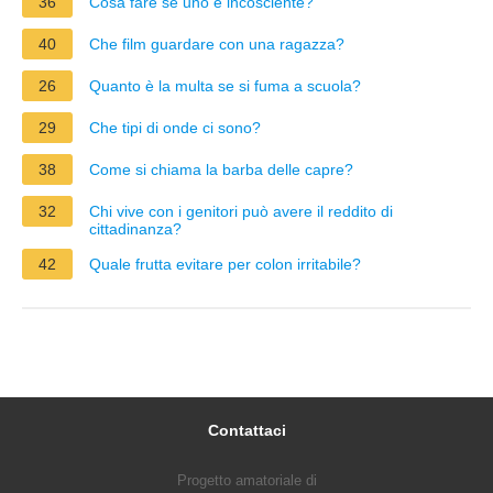
36
Cosa fare se uno e incosciente?
40
Che film guardare con una ragazza?
26
Quanto è la multa se si fuma a scuola?
29
Che tipi di onde ci sono?
38
Come si chiama la barba delle capre?
32
Chi vive con i genitori può avere il reddito di
cittadinanza?
42
Quale frutta evitare per colon irritabile?
Contattaci
Progetto amatoriale di