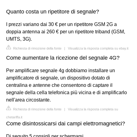
Quanto costa un ripetitore di segnale?
I prezzi variano dai 30 € per un ripetitore GSM 2G a
doppia antenna ai 260 € per un ripetitore triband (GSM,
UMTS, 3G).
Richiesta di rimozione della fonte
|
Visualizza la risposta completa su ebay.it
Come aumentare la ricezione del segnale 4G?
Per amplificare segnale 4g dobbiamo installare un
amplificatore di segnale, un dispositivo dotato di
centralina e antenne che consentono di captare il
segnale della cella telefonica più vicina e di amplificarlo
nell'area circostante.
Richiesta di rimozione della fonte
|
Visualizza la risposta completa su
chetariffa.it
Come disintossicarsi dai campi elettromagnetici?
Di seguito 5 consigli per schermarsi.