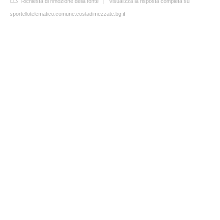
Richiesta di rimozione della fonte
|
Visualizza la risposta completa su
sportellotelematico.comune.costadimezzate.bg.it