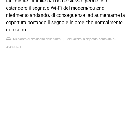
facilmente intuibile dal nome stesso, permette di
estendere il segnale Wi-Fi del modem/router di
riferimento andando, di conseguenza, ad aumentarne la
copertura portando il segnale in aree che normalmente
non sono ...
Richiesta di rimozione della fonte
|
Visualizza la risposta completa su
aranzulla.it