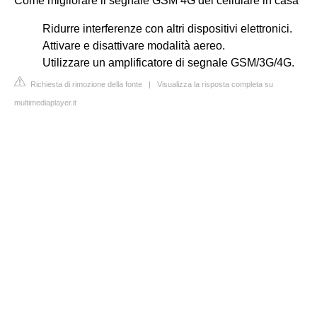
Come migliorare il segnale GSM 4G del cellulare in casa
Ridurre interferenze con altri dispositivi elettronici.
Attivare e disattivare modalità aereo.
Utilizzare un amplificatore di segnale GSM/3G/4G.
Richiesta di rimozione della fonte
|
Visualizza la risposta completa su
multimediaplayer.it