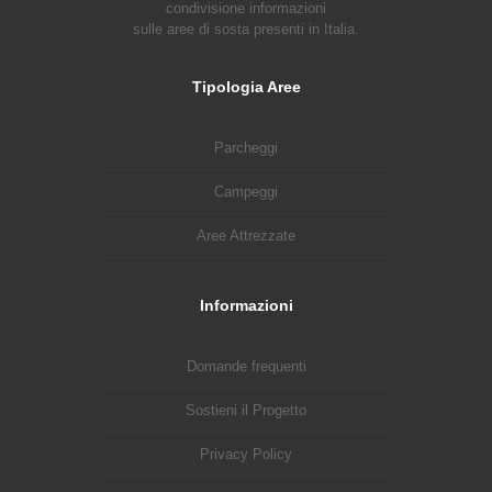
condivisione informazioni
sulle aree di sosta presenti in Italia.
Tipologia Aree
Parcheggi
Campeggi
Aree Attrezzate
Informazioni
Domande frequenti
Sostieni il Progetto
Privacy Policy