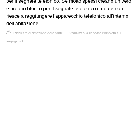
per il segnale telefonico. Se molto spessi creano un vero
e proprio blocco per il segnale telefonico il quale non
riesce a raggiungere l'apparecchio telefonico all'interno
dell'abitazione.
Richiesta di rimozione della fonte
|
Visualizza la risposta completa su
ampligsm.it