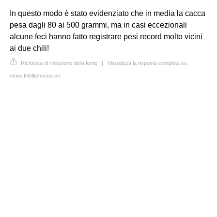
In questo modo è stato evidenziato che in media la cacca
pesa dagli 80 ai 500 grammi, ma in casi eccezionali
alcune feci hanno fatto registrare pesi record molto vicini
ai due chili!
Richiesta di rimozione della fonte
|
Visualizza la risposta completa su
news.fidelityhouse.eu