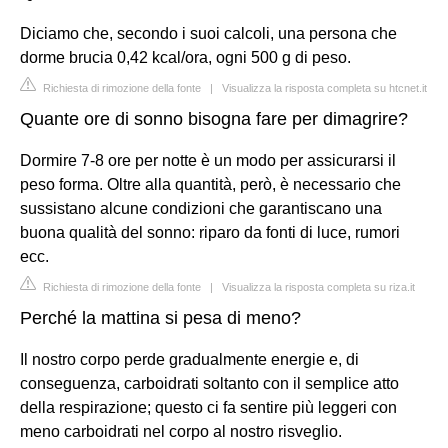
Diciamo che, secondo i suoi calcoli, una persona che
dorme brucia 0,42 kcal/ora, ogni 500 g di peso.
Richiesta di rimozione della fonte
|
Visualizza la risposta completa su htcnet.it
Quante ore di sonno bisogna fare per dimagrire?
Dormire 7-8 ore per notte è un modo per assicurarsi il
peso forma. Oltre alla quantità, però, è necessario che
sussistano alcune condizioni che garantiscano una
buona qualità del sonno: riparo da fonti di luce, rumori
ecc.
Richiesta di rimozione della fonte
|
Visualizza la risposta completa su riza.it
Perché la mattina si pesa di meno?
Il nostro corpo perde gradualmente energie e, di
conseguenza, carboidrati soltanto con il semplice atto
della respirazione; questo ci fa sentire più leggeri con
meno carboidrati nel corpo al nostro risveglio.