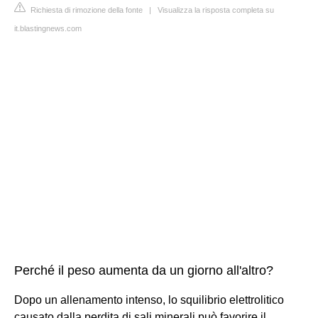
Richiesta di rimozione della fonte
|
Visualizza la risposta completa su
it.blastingnews.com
Perché il peso aumenta da un giorno all'altro?
Dopo un allenamento intenso, lo squilibrio elettrolitico
causato dalla perdita di sali minerali può favorire il