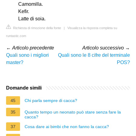
Camomilla.
Kefir.
Latte di soia.
Richiesta di rimozione della fonte
|
Visualizza la risposta completa su
runtastic.com
←
Articolo precedente
Articolo successivo
→
Quali sono i migliori
Quali sono le 8 cifre del terminale
master?
POS?
Domande simili
45
Chi parla sempre di cacca?
35
Quanto tempo un neonato può stare senza fare la
cacca?
37
Cosa dare ai bimbi che non fanno la cacca?