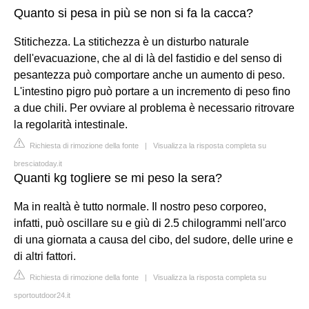
Quanto si pesa in più se non si fa la cacca?
Stitichezza. La stitichezza è un disturbo naturale
dell'evacuazione, che al di là del fastidio e del senso di
pesantezza può comportare anche un aumento di peso.
L'intestino pigro può portare a un incremento di peso fino
a due chili. Per ovviare al problema è necessario ritrovare
la regolarità intestinale.
Richiesta di rimozione della fonte
|
Visualizza la risposta completa su
bresciatoday.it
Quanti kg togliere se mi peso la sera?
Ma in realtà è tutto normale. Il nostro peso corporeo,
infatti, può oscillare su e giù di 2.5 chilogrammi nell'arco
di una giornata a causa del cibo, del sudore, delle urine e
di altri fattori.
Richiesta di rimozione della fonte
|
Visualizza la risposta completa su
sportoutdoor24.it