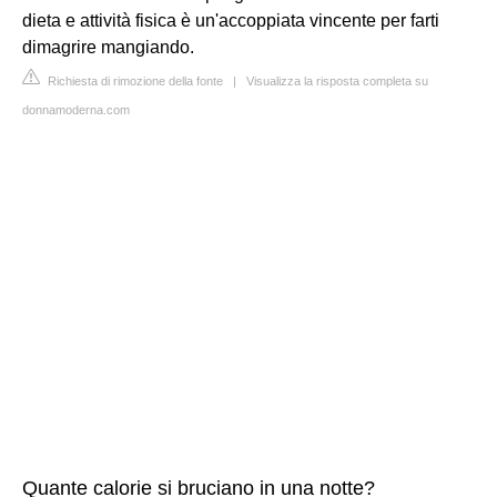
dieta e attività fisica è un'accoppiata vincente per farti
dimagrire mangiando.
Richiesta di rimozione della fonte
|
Visualizza la risposta completa su
donnamoderna.com
Quante calorie si bruciano in una notte?