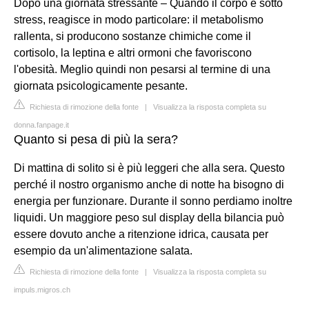
Dopo una giornata stressante – Quando il corpo è sotto
stress, reagisce in modo particolare: il metabolismo
rallenta, si producono sostanze chimiche come il
cortisolo, la leptina e altri ormoni che favoriscono
l'obesità. Meglio quindi non pesarsi al termine di una
giornata psicologicamente pesante.
Richiesta di rimozione della fonte
|
Visualizza la risposta completa su
donna.fanpage.it
Quanto si pesa di più la sera?
Di mattina di solito si è più leggeri che alla sera. Questo
perché il nostro organismo anche di notte ha bisogno di
energia per funzionare. Durante il sonno perdiamo inoltre
liquidi. Un maggiore peso sul display della bilancia può
essere dovuto anche a ritenzione idrica, causata per
esempio da un'alimentazione salata.
Richiesta di rimozione della fonte
|
Visualizza la risposta completa su
impuls.migros.ch