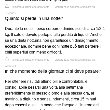
Richiesta di rimozione della fonte
|
Visualizza la risposta completa su
cibo360.it
Quanto si perde in una notte?
Durante la notte il peso corporeo diminuisce di circa 1/2-1
kg. Il calo è dovuto perlopiù alla perdita di liquidi. Anche
se una dieta notturna non garantisce un dimagrimento
eccezionale, dormire bene ogni notte può farti perdere i
chili superflui con meno difficoltà.
Richiesta di rimozione della fonte
|
Visualizza la risposta completa su
wikihow.it
In che momento della giornata ci si deve pesare?
Per ottenere risultati attendibili e confrontabili, è
consigliabile pesarsi una volta alla settimana
preferibilmente lo stesso giorno e alla stessa ora, al
mattino, a digiuno e senza indumenti, circa 15 minuti
dopo essersi alzati, in modo che l'acqua all'interno del