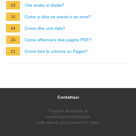
43
Che arabo si studia?
16
Come si dice se avessi o se avrei?
44
Come dire una data?
24
Come affiancare due pagine PDF?
21
Come fare le colonne su Pages?
Contattaci
Progetto amatoriale di
condivisione informazioni
sulle aree di sosta presenti in Italia.