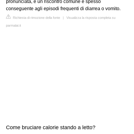
pronunciata, è un riscontro comune e spesso
conseguente agli episodi frequenti di diarrea o vomito.
Richiesta di rimozione della fonte
|
Visualizza la risposta completa su
parmalat.it
Come bruciare calorie stando a letto?