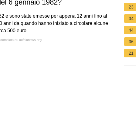
del 6 gennaio 1982?
23
982 e sono state emesse per appena 12 anni fino al
34
 anni da quando hanno iniziato a circolare alcune
44
rca 500 euro.
a completa su cefalunews.org
36
21