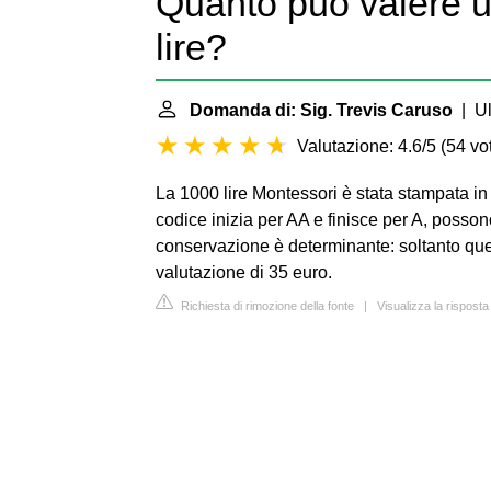
Quanto può valere 
lire?
Domanda di: Sig. Trevis Caruso
| Ul
Valutazione: 4.6/5
(
54 vot
La 1000 lire Montessori è stata stampata in d
codice inizia per AA e finisce per A, posson
conservazione è determinante: soltanto quel
valutazione di 35 euro.
Richiesta di rimozione della fonte
|
Visualizza la risposta