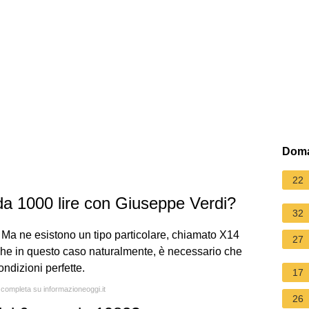
Doma
22
a 1000 lire con Giuseppe Verdi?
32
ro. Ma ne esistono un tipo particolare, chiamato X14
27
che in questo caso naturalmente, è necessario che
ndizioni perfette.
17
a completa su informazioneoggi.it
26