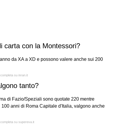
i carta con la Montessori?
i vanno da XA a XD e possono valere anche sui 200
 completa su inran.it
algono tanto?
irma di Fazio/Speziali sono quotate 220 mentre
i 100 anni di Roma Capitale d'Italia, valgono anche
a completa su supereva.it