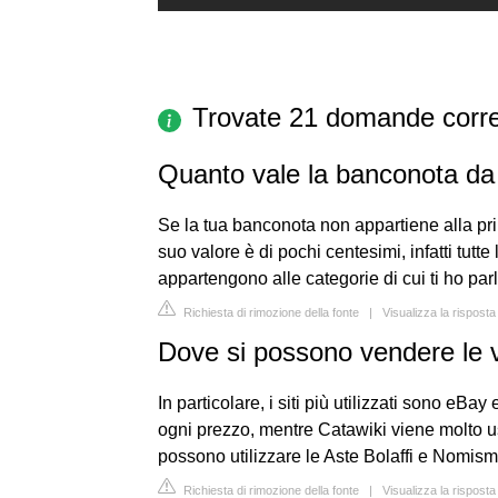
Trovate 21 domande corre
Quanto vale la banconota da
Se la tua banconota non appartiene alla pri
suo valore è di pochi centesimi, infatti tu
appartengono alle categorie di cui ti ho pa
Richiesta di rimozione della fonte
|
Visualizza la rispost
Dove si possono vendere le v
In particolare, i siti più utilizzati sono eBa
ogni prezzo, mentre Catawiki viene molto usa
possono utilizzare le Aste Bolaffi e Nomism
Richiesta di rimozione della fonte
|
Visualizza la rispost