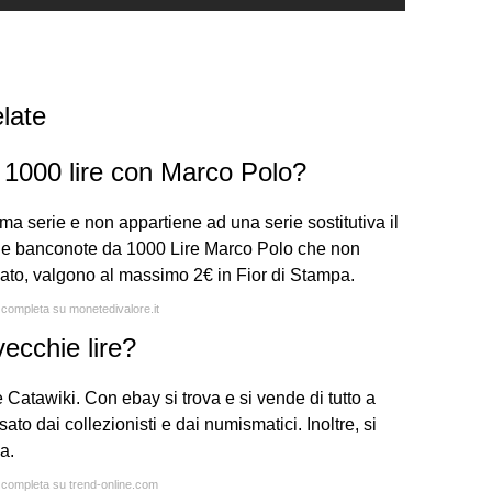
late
 1000 lire con Marco Polo?
ma serie e non appartiene ad una serie sostitutiva il
tte le banconote da 1000 Lire Marco Polo che non
rlato, valgono al massimo 2€ in Fior di Stampa.
a completa su monetedivalore.it
ecchie lire?
y e Catawiki. Con ebay si trova e si vende di tutto a
to dai collezionisti e dai numismatici. Inoltre, si
a.
a completa su trend-online.com