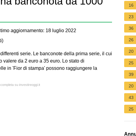
una banconota da 1000
16
23
36
timo aggiornamento: 18 luglio 2022
26
i
)
20
ifferenti serie. Le banconote della prima serie, il cui
o valere da 2 euro a 35 euro. Lo stato di
25
le in 'Fior di stampa' possono raggiungere la
39
 completa su investireoggi.it
20
43
25
Annu