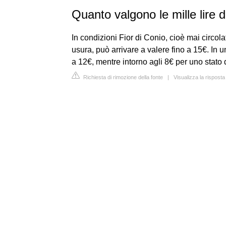
Quanto valgono le mille lire d
In condizioni Fior di Conio, cioè mai circola
usura, può arrivare a valere fino a 15€. In
a 12€, mentre intorno agli 8€ per uno stato
Richiesta di rimozione della fonte
|
Visualizza la rispost