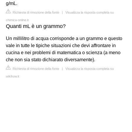
g/mL.
Richiesta di rimozione della fonte
|
Visualizza la risposta completa su
chimica-online.it
Quanti mL è un grammo?
Un millilitro di acqua corrisponde a un grammo e questo
vale in tutte le tipiche situazioni che devi affrontare in
cucina e nei problemi di matematica o scienza (a meno
che non sia stato dichiarato diversamente).
Richiesta di rimozione della fonte
|
Visualizza la risposta completa su
wikihow.it