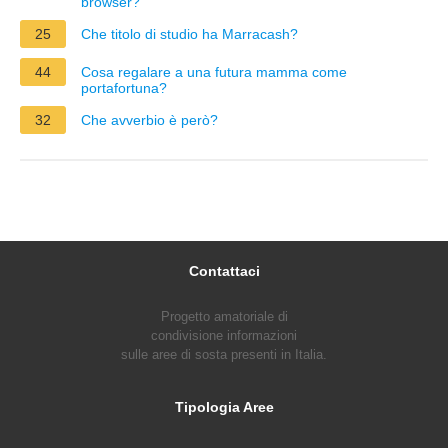
browser?
25
Che titolo di studio ha Marracash?
44
Cosa regalare a una futura mamma come
portafortuna?
32
Che avverbio è però?
Contattaci
Progetto amatoriale di
condivisione informazioni
sulle aree di sosta presenti in Italia.
Tipologia Aree