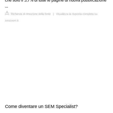
che solo il 5,7% di tutte le pagine di nuova pubblicazione
...
Richiesta di rimozione della fonte
|
Visualizza la risposta completa su
seozoom.it
Come diventare un SEM Specialist?