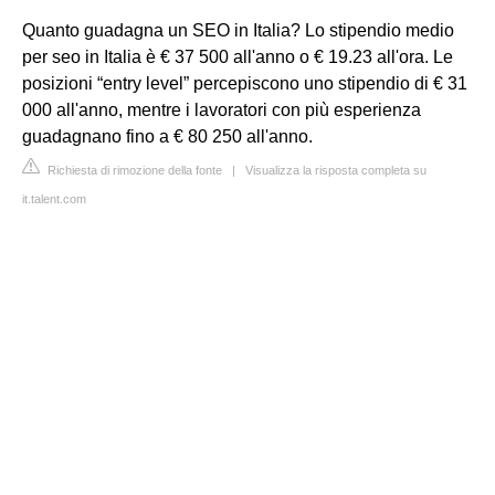
Quanto guadagna un SEO in Italia? Lo stipendio medio
per seo in Italia è € 37 500 all'anno o € 19.23 all'ora. Le
posizioni “entry level” percepiscono uno stipendio di € 31
000 all'anno, mentre i lavoratori con più esperienza
guadagnano fino a € 80 250 all'anno.
Richiesta di rimozione della fonte
|
Visualizza la risposta completa su
it.talent.com