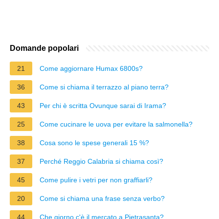
Domande popolari
21
Come aggiornare Humax 6800s?
36
Come si chiama il terrazzo al piano terra?
43
Per chi è scritta Ovunque sarai di Irama?
25
Come cucinare le uova per evitare la salmonella?
38
Cosa sono le spese generali 15 %?
37
Perché Reggio Calabria si chiama così?
45
Come pulire i vetri per non graffiarli?
20
Come si chiama una frase senza verbo?
44
Che giorno c'è il mercato a Pietrasanta?