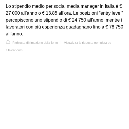
Lo stipendio medio per social media manager in Italia è €
27 000 all'anno o € 13.85 all'ora. Le posizioni “entry level”
percepiscono uno stipendio di € 24 750 all'anno, mentre i
lavoratori con più esperienza guadagnano fino a € 78 750
all'anno.
Richiesta di rimozione della fonte
|
Visualizza la risposta completa su
it.talent.com