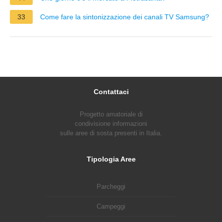
33
Come fare la sintonizzazione dei canali TV Samsung?
Contattaci
Progetto amatoriale di
condivisione informazioni
sulle aree di sosta presenti in Italia.
Tipologia Aree
Parcheggi
Campeggi