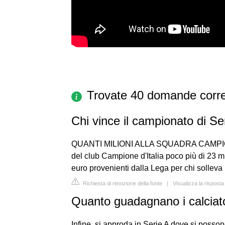
Trovate 40 domande corre
Chi vince il campionato di S
QUANTI MILIONI ALLA SQUADRA CAMPIONE 
del club Campione d'Italia poco più di 23 mil
euro provenienti dalla Lega per chi solleva i
Richiesta di rimozione della fonte
|
Visualizza la rispost
Quanto guadagnano i calciato
Infine, si approda in Serie A dove si posson