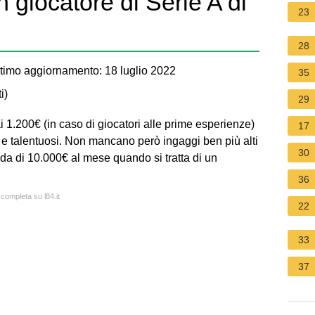
giocatore di Serie A di
23
28
timo aggiornamento: 18 luglio 2022
35
i
)
29
1.200€ (in caso di giocatori alle prime esperienze)
17
i e talentuosi. Non mancano però ingaggi ben più alti
30
da di 10.000€ al mese quando si tratta di un
36
 completa su l84.it
22
33
37