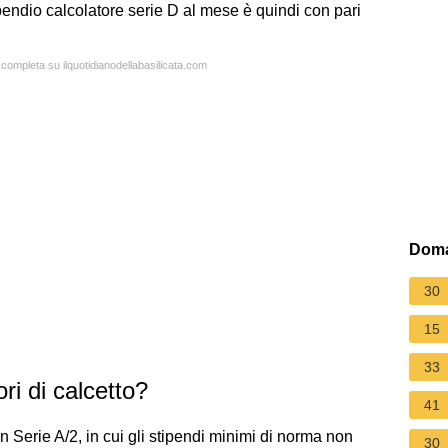
pendio calcolatore serie D al mese è quindi con pari
 completa su ilquotidianodellabasilicata.com
Doma
30
15
33
ri di calcetto?
41
n Serie A/2, in cui gli stipendi minimi di norma non
30