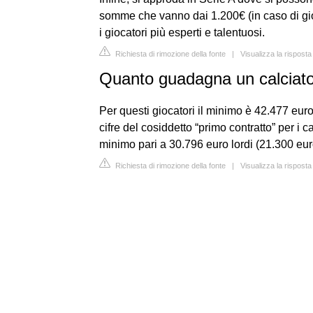
somme che vanno dai 1.200€ (in caso di gio
i giocatori più esperti e talentuosi.
Richiesta di rimozione della fonte
|
Visualizza la risposta
Quanto guadagna un calciator
Per questi giocatori il minimo è 42.477 euro
cifre del cosiddetto “primo contratto” per i 
minimo pari a 30.796 euro lordi (21.300 euro
Richiesta di rimozione della fonte
|
Visualizza la risposta