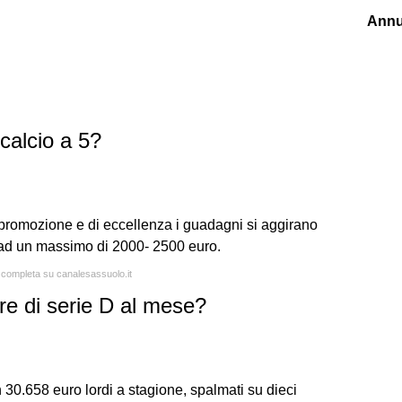
Annu
calcio a 5?
 promozione e di eccellenza i guadagni si aggirano
o ad un massimo di 2000- 2500 euro.
a completa su canalesassuolo.it
e di serie D al mese?
n 30.658 euro lordi a stagione, spalmati su dieci