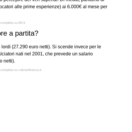
catori alle prime esperienze) ai 6.000€ al mese per
 completa su l84.it
e a partita?
 lordi (27.290 euro netti). Si scende invece per le
calciatori nati nel 2001, che prevede un salario
 netti).
 completa su calcioefinanza.it