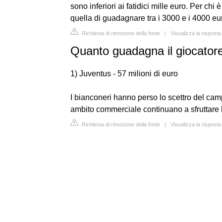
sono inferiori ai fatidici mille euro. Per chi è
quella di guadagnare tra i 3000 e i 4000 eur
Richiesta di rimozione della fonte
|
Visualizza la rispost
Quanto guadagna il giocatore
1) Juventus - 57 milioni di euro
I bianconeri hanno perso lo scettro del cam
ambito commerciale continuano a sfruttare 
Richiesta di rimozione della fonte
|
Visualizza la rispos