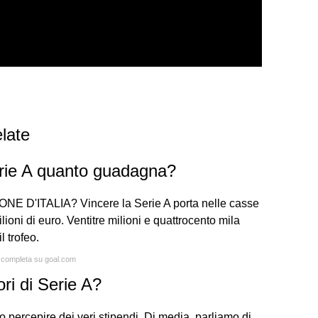
late
erie A quanto guadagna?
D'ITALIA? Vincere la Serie A porta nelle casse
ioni di euro. Ventitre milioni e quattrocento mila
l trofeo.
a completa su goal.com
ri di Serie A?
o percepire dei veri stipendi. Di media, parliamo di