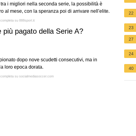
 tra i migliori nella seconda serie, la possibilità è
o al mese, con la speranza poi di arrivare nell'elite.
22
a completa su 888sport.it
23
 più pagato della Serie A?
27
24
pionato dopo nove scudetti consecutivi, ma in
la loro epoca dorata.
40
ta completa su socialmediasoccer.com