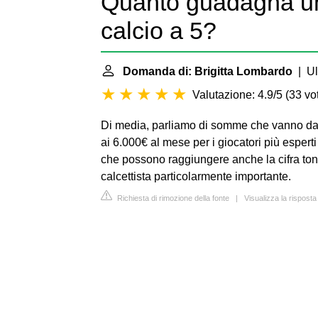
Quanto guadagna un 
calcio a 5?
Domanda di: Brigitta Lombardo
| Ul
Valutazione: 4.9/5
(
33 vot
Di media, parliamo di somme che vanno dai 
ai 6.000€ al mese per i giocatori più espert
che possono raggiungere anche la cifra ton
calcettista particolarmente importante.
Richiesta di rimozione della fonte
|
Visualizza la risposta