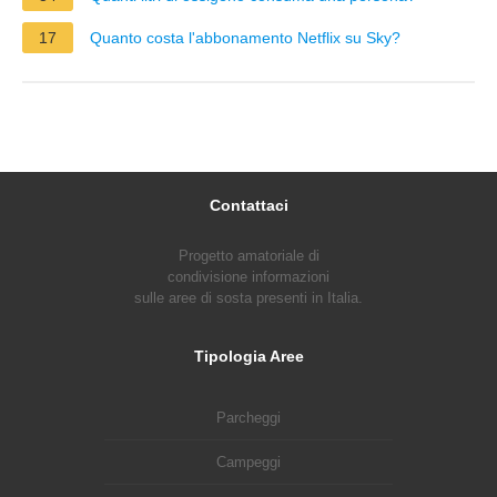
17
Quanto costa l'abbonamento Netflix su Sky?
Contattaci
Progetto amatoriale di
condivisione informazioni
sulle aree di sosta presenti in Italia.
Tipologia Aree
Parcheggi
Campeggi