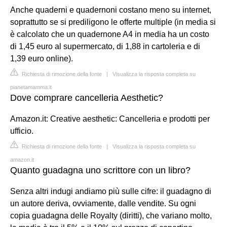
Anche quaderni e quadernoni costano meno su internet,
soprattutto se si prediligono le offerte multiple (in media si
è calcolato che un quadernone A4 in media ha un costo
di 1,45 euro al supermercato, di 1,88 in cartoleria e di
1,39 euro online).
Richiesta di rimozione della fonte
|
Visualizza la risposta completa su
pianetamamma.it
Dove comprare cancelleria Aesthetic?
Amazon.it: Creative aesthetic: Cancelleria e prodotti per
ufficio.
Richiesta di rimozione della fonte
|
Visualizza la risposta completa su
amazon.it
Quanto guadagna uno scrittore con un libro?
Senza altri indugi andiamo più sulle cifre: il guadagno di
un autore deriva, ovviamente, dalle vendite. Su ogni
copia guadagna delle Royalty (diritti), che variano molto,