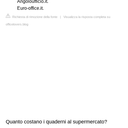
Angoloufficio.it.
Euro-office.it.
Richiesta di rimozione della fonte
|
Visualizza la risposta completa su
officelovers.blog
Quanto costano i quaderni al supermercato?