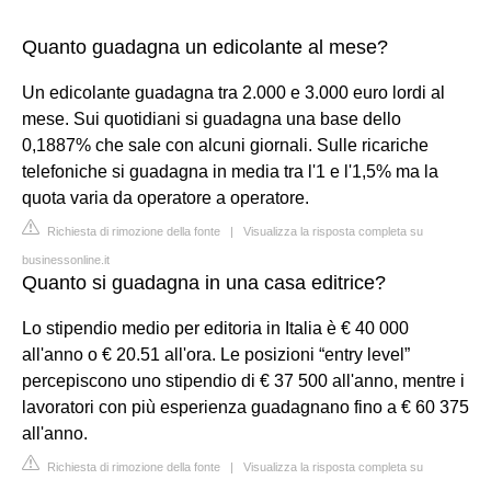
Quanto guadagna un edicolante al mese?
Un edicolante guadagna tra 2.000 e 3.000 euro lordi al
mese. Sui quotidiani si guadagna una base dello
0,1887% che sale con alcuni giornali. Sulle ricariche
telefoniche si guadagna in media tra l'1 e l'1,5% ma la
quota varia da operatore a operatore.
Richiesta di rimozione della fonte
|
Visualizza la risposta completa su
businessonline.it
Quanto si guadagna in una casa editrice?
Lo stipendio medio per editoria in Italia è € 40 000
all'anno o € 20.51 all'ora. Le posizioni “entry level”
percepiscono uno stipendio di € 37 500 all'anno, mentre i
lavoratori con più esperienza guadagnano fino a € 60 375
all'anno.
Richiesta di rimozione della fonte
|
Visualizza la risposta completa su