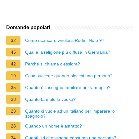
Domande popolari
32
Come ricaricare wireless Redmi Note 9?
45
Qual è la religione più diffusa in Germania?
42
Perché si chiama clessidra?
19
Cosa succede quando blocchi una persona?
35
Quanto è l'assegno familiare per la moglie?
28
Quanto fa male la vodka?
23
Quanto ci vuole ad un italiano per imparare lo
spagnolo?
28
Quando un nome è astratto?
34
Quanti litri di ossigeno consuma una persona?