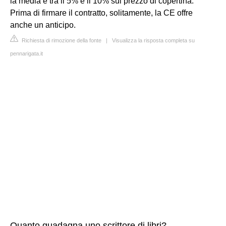
la media è tra il 5% e il 10% sul prezzo di copertina.
Prima di firmare il contratto, solitamente, la CE offre
anche un anticipo.
Richiesta di rimozione della fonte
|
Visualizza la risposta completa su
pennarigata.it
Quanto guadagna uno scrittore di libri?