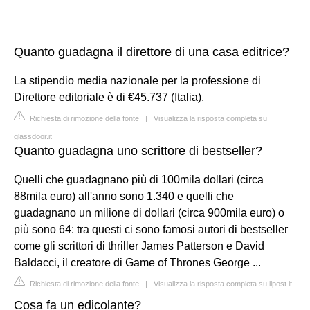
Quanto guadagna il direttore di una casa editrice?
La stipendio media nazionale per la professione di
Direttore editoriale è di €45.737 (Italia).
Richiesta di rimozione della fonte
|
Visualizza la risposta completa su
glassdoor.it
Quanto guadagna uno scrittore di bestseller?
Quelli che guadagnano più di 100mila dollari (circa
88mila euro) all'anno sono 1.340 e quelli che
guadagnano un milione di dollari (circa 900mila euro) o
più sono 64: tra questi ci sono famosi autori di bestseller
come gli scrittori di thriller James Patterson e David
Baldacci, il creatore di Game of Thrones George ...
Richiesta di rimozione della fonte
|
Visualizza la risposta completa su ilpost.it
Cosa fa un edicolante?