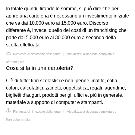
In totale quindi, tirando le somme, si può dire che per
aprire una cartoleria è necessario un investimento iniziale
che va dai 10.000 euro ai 15.000 euro. Discorso
differente è, invece, quello dei costi di un franchising che
parte dai 5.000 euro ai 30.000 euro a seconda della
scelta effettuata.
Richiesta di rimozione della fonte
|
Visualizza la risposta completa su
affarimiei.biz
Cosa si fa in una cartoleria?
C'è di tutto: libri scolastici e non, penne, matite, colla,
colori, calcolatrici, zainetti, oggettistica, regali, agendine,
biglietti d'auguri, prodotti per gli uffici e, più in generale,
materiale a supporto di computer e stampanti.
Richiesta di rimozione della fonte
|
Visualizza la risposta completa su
libriscolasticitxt.it