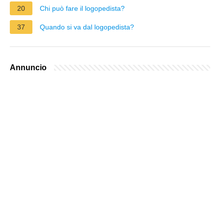
20
Chi può fare il logopedista?
37
Quando si va dal logopedista?
Annuncio