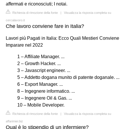
affermati e riconosciuti; I notai.
Richiesta di rimozione della fonte
|
Visualizza la risposta completa su
cercalavoro.it
Che lavoro conviene fare in Italia?
Lavori più Pagati in Italia: Ecco Quali Mestieri Conviene
Imparare nel 2022
1 – Affiliate Manager. ...
2 – Growth Hacker. ...
3 – Javascript engineer. ...
5 – Addetto dogana munito di patente doganale. ...
6 – Export Manager. ...
8 – Ingegnere informatico. ...
9 – Ingegnere Oil & Gas. ...
10 – Mobile Developer.
Richiesta di rimozione della fonte
|
Visualizza la risposta completa su
affarimiei.biz
Qual è lo stipendio di un infermiere?