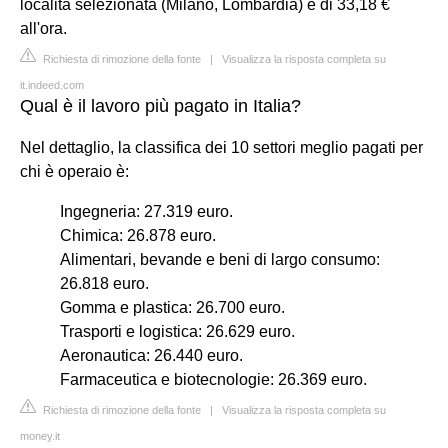
località selezionata (Milano, Lombardia) è di 33,18 €
all'ora.
Richiesta di rimozione della fonte
|
Visualizza la risposta completa su
it.indeed.com
Qual è il lavoro più pagato in Italia?
Nel dettaglio, la classifica dei 10 settori meglio pagati per
chi è operaio è:
Ingegneria: 27.319 euro.
Chimica: 26.878 euro.
Alimentari, bevande e beni di largo consumo:
26.818 euro.
Gomma e plastica: 26.700 euro.
Trasporti e logistica: 26.629 euro.
Aeronautica: 26.440 euro.
Farmaceutica e biotecnologie: 26.369 euro.
Richiesta di rimozione della fonte
|
Visualizza la risposta completa su
money.it