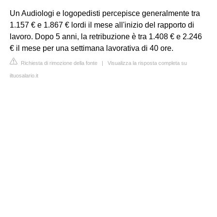
Un Audiologi e logopedisti percepisce generalmente tra
1.157 € e 1.867 € lordi il mese all'inizio del rapporto di
lavoro. Dopo 5 anni, la retribuzione è tra 1.408 € e 2.246
€ il mese per una settimana lavorativa di 40 ore.
Richiesta di rimozione della fonte
|
Visualizza la risposta completa su
iltuosalario.it