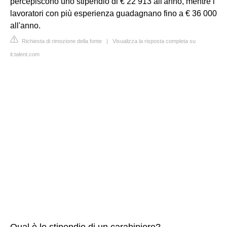
percepiscono uno stipendio di € 22 913 all'anno, mentre i
lavoratori con più esperienza guadagnano fino a € 36 000
all'anno.
Richiesta di rimozione della fonte
|
Visualizza la risposta completa su
it.talent.com
Qual è lo stipendio di un carabiniere?