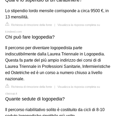
Lo stipendio lordo mensile corrisponde a circa 9500 €, in
13 mensilità.
Richiesta di rimozione della fonte
|
Visualizza la risposta completa su
it.indeed.com
Chi può fare logopedia?
Il percorso per diventare logopedista parte
indiscutibilmente dalla Laurea Triennale in Logopedia.
Questa fa parte del più ampio indirizzo dei corsi di di
Laurea Triennale in Professioni Sanitarie, Infermieristiche
ed Ostetriche ed è un corso a numero chiuso a livello
nazionale.
Richiesta di rimozione della fonte
|
Visualizza la risposta completa su
classup.it
Quante sedute di logopedia?
Il percorso riabilitativo solito è costituito da cicli di 8-10
sedute logopediche ripetibile più volte.