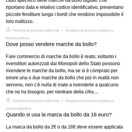
caso specifico delle marche da bollo digitali, che
riportano data e relativo codice identificativo, presentano
piccole fenditure lungo i bordi che rendono impossibile il
loro riutilizzo.
Richiesta di rimozione della fonte
|
Visualizza la risposta completa su
businessonline.it
Dove posso vendere marche da bollo?
Fare commercio di marche da bollo è reato, soltanto i
rivenditori autorizzati dai Monopoli dello Stato possono
rivendere le marche da bollo, ma se si è comprato per
errore una o due marche da bollo che poi in realtà non
servono, non c'è nulla di male a rivenderle a qualcuno
che ne ha bisogno, per rientrare della cifra ...
Richiesta di rimozione della fonte
|
Visualizza la risposta completa su
nomarcadabollo.it
Quando si usa la marca da bollo da 16 euro?
La marca da bollo da 2€ o da 16€ deve essere applicata