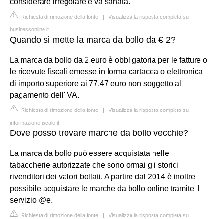
considerare irregolare e va sanata.
Richiesta di rimozione della fonte
|
Visualizza la risposta completa su
businessonline.it
Quando si mette la marca da bollo da € 2?
La marca da bollo da 2 euro è obbligatoria per le fatture o
le ricevute fiscali emesse in forma cartacea o elettronica
di importo superiore ai 77,47 euro non soggetto al
pagamento dell'IVA.
Richiesta di rimozione della fonte
|
Visualizza la risposta completa su
informazionefiscale.it
Dove posso trovare marche da bollo vecchie?
La marca da bollo può essere acquistata nelle
tabaccherie autorizzate che sono ormai gli storici
rivenditori dei valori bollati. A partire dal 2014 è inoltre
possibile acquistare le marche da bollo online tramite il
servizio @e.
Richiesta di rimozione della fonte
|
Visualizza la risposta completa su