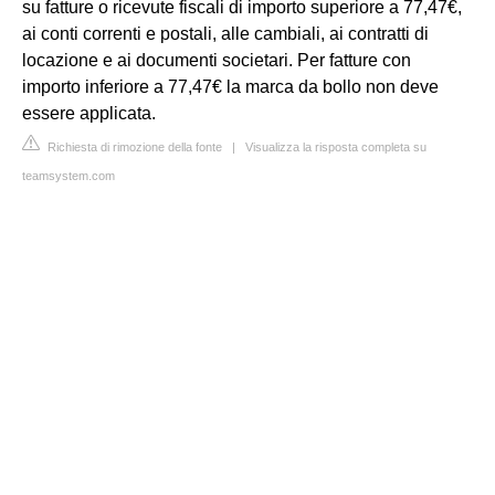
su fatture o ricevute fiscali di importo superiore a 77,47€,
ai conti correnti e postali, alle cambiali, ai contratti di
locazione e ai documenti societari. Per fatture con
importo inferiore a 77,47€ la marca da bollo non deve
essere applicata.
Richiesta di rimozione della fonte
|
Visualizza la risposta completa su
teamsystem.com