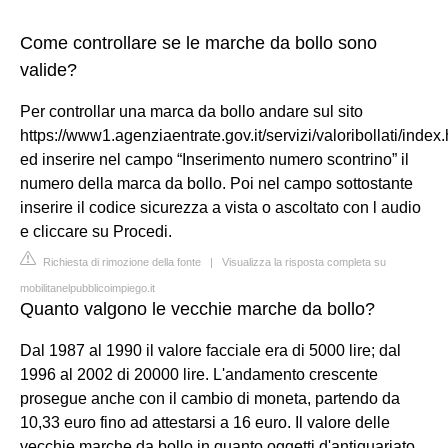
Come controllare se le marche da bollo sono
valide?
Per controllar una marca da bollo andare sul sito
https://www1.agenziaentrate.gov.it/servizi/valoribollati/index
ed inserire nel campo “Inserimento numero scontrino” il
numero della marca da bollo. Poi nel campo sottostante
inserire il codice sicurezza a vista o ascoltato con l audio
e cliccare su Procedi.
Richiesta di rimozione della fonte
|
Visualizza la risposta completa su
mobilitanelpubblicoimpiego.it
Quanto valgono le vecchie marche da bollo?
Dal 1987 al 1990 il valore facciale era di 5000 lire; dal
1996 al 2002 di 20000 lire. L'andamento crescente
prosegue anche con il cambio di moneta, partendo da
10,33 euro fino ad attestarsi a 16 euro. Il valore delle
vecchie marche da bollo in quanto oggetti d'antiquariato