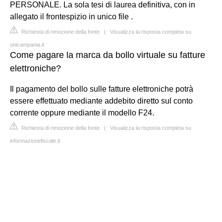
PERSONALE. La sola tesi di laurea definitiva, con in
allegato il frontespizio in unico file .
Richiesta di rimozione della fonte
|
Visualizza la risposta completa su
unicampania.it
Come pagare la marca da bollo virtuale su fatture
elettroniche?
Il pagamento del bollo sulle fatture elettroniche potrà
essere effettuato mediante addebito diretto sul conto
corrente oppure mediante il modello F24.
Richiesta di rimozione della fonte
|
Visualizza la risposta completa su
informazionefiscale.it