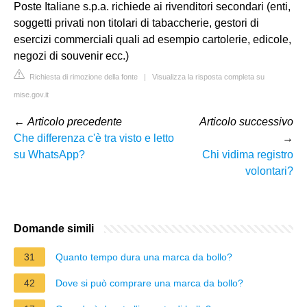
Poste Italiane s.p.a. richiede ai rivenditori secondari (enti,
soggetti privati non titolari di tabaccherie, gestori di
esercizi commerciali quali ad esempio cartolerie, edicole,
negozi di souvenir ecc.)
Richiesta di rimozione della fonte
|
Visualizza la risposta completa su
mise.gov.it
←
Articolo precedente
Articolo successivo
Che differenza c'è tra visto e letto
→
su WhatsApp?
Chi vidima registro
volontari?
Domande simili
31
Quanto tempo dura una marca da bollo?
42
Dove si può comprare una marca da bollo?