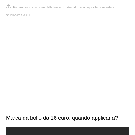
Richiesta di rimozione della fonte
|
Visualizza la risposta completa su
studioalessio.eu
Marca da bollo da 16 euro, quando applicarla?