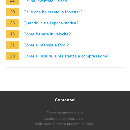
44
Chi ha inventato il disco?
20
Chi è che ha creato la Monster?
36
Quando inizia l'epoca storica?
16
Come frenare in velocità?
21
Come si mangia a Rodi?
29
Come si misura la resistenza a compressione?
Contattaci
Progetto amatoriale di
condivisione informazioni
sulle aree di sosta presenti in Italia.