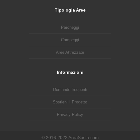
Tipologia Aree
Parcheggi
Campeggi
Aree Attrezzate
Informazioni
Domande frequenti
Sostieni il Progetto
Privacy Policy
© 2016-2022 AreaSosta.com