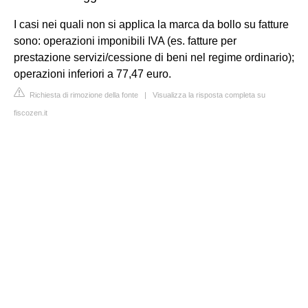
I casi nei quali non si applica la marca da bollo su fatture
sono: operazioni imponibili IVA (es. fatture per
prestazione servizi/cessione di beni nel regime ordinario);
operazioni inferiori a 77,47 euro.
Richiesta di rimozione della fonte
|
Visualizza la risposta completa su
fiscozen.it