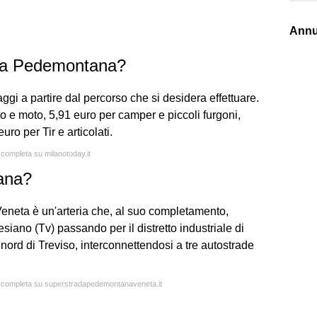
Annu
lla Pedemontana?
daggi a partire dal percorso che si desidera effettuare.
o e moto, 5,91 euro per camper e piccoli furgoni,
ro per Tir e articolati.
a completa su milanotoday.it
ana?
neta è un'arteria che, al suo completamento,
iano (Tv) passando per il distretto industriale di
ord di Treviso, interconnettendosi a tre autostrade
ta completa su superstradapedemontanaveneta.it