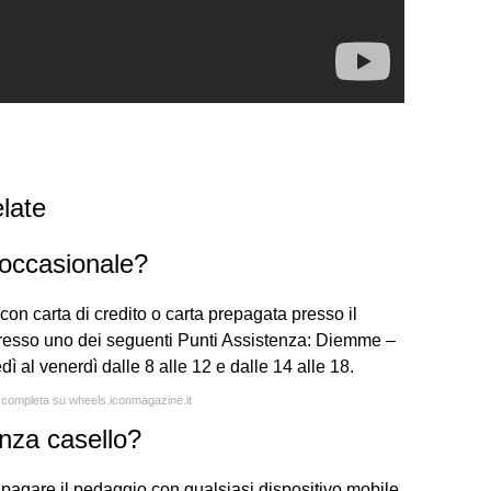
late
occasionale?
on carta di credito o carta prepagata presso il
resso uno dei seguenti Punti Assistenza: Diemme –
 al venerdì dalle 8 alle 12 e dalle 14 alle 18.
a completa su wheels.iconmagazine.it
nza casello?
gare il pedaggio con qualsiasi dispositivo mobile