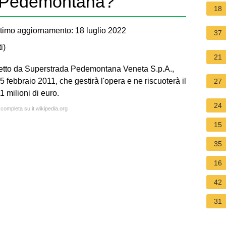
a Pedemontana?
18
timo aggiornamento: 18 luglio 2022
37
i
)
21
progetto da Superstrada Pedemontana Veneta S.p.A.,
5 febbraio 2011, che gestirà l'opera e ne riscuoterà il
27
 milioni di euro.
24
 completa su it.wikipedia.org
15
35
16
42
31