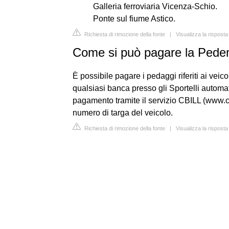
Galleria ferroviaria Vicenza-Schio.
Ponte sul fiume Astico.
Richiesta di rimozione della fonte
|
Visualizza la rispost
Come si può pagare la Ped
È possibile pagare i pedaggi riferiti ai veic
qualsiasi banca presso gli Sportelli autom
pagamento tramite il servizio CBILL (www.cbil
numero di targa del veicolo.
Richiesta di rimozione della fonte
|
Visualizza la rispos