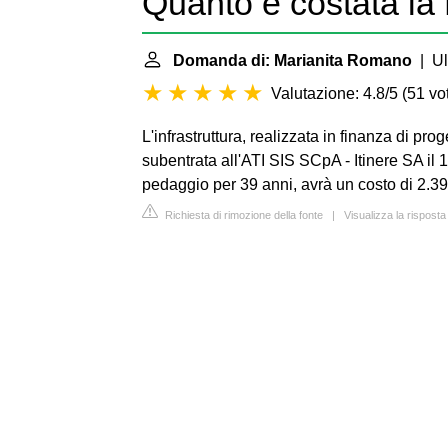
Quanto è costata l
Domanda di: Marianita Romano
| Ul
Valutazione: 4.8/5
(
51 vot
L'infrastruttura, realizzata in finanza di 
subentrata all'ATI SIS SCpA - Itinere SA il 1
pedaggio per 39 anni, avrà un costo di 2.391
Richiesta di rimozione della fonte
|
Visualizza la risposta