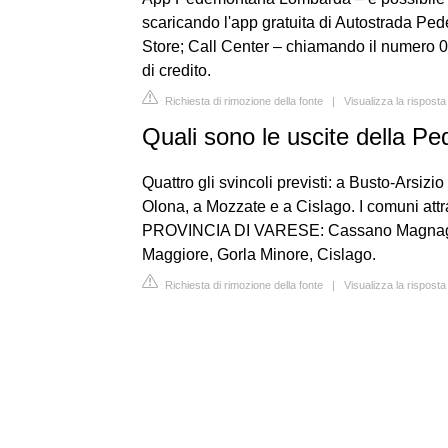
scaricando l'app gratuita di Autostrada 
Store; Call Center – chiamando il numero 
di credito.
Richiesta di rimozione della fonte
|
Visualizza la rispost
Quali sono le uscite della 
Quattro gli svincoli previsti: a Busto-Arsizi
Olona, a Mozzate e a Cislago. I comuni attra
PROVINCIA DI VARESE: Cassano Magnago,
Maggiore, Gorla Minore, Cislago.
Richiesta di rimozione della fonte
|
Visualizza la rispos