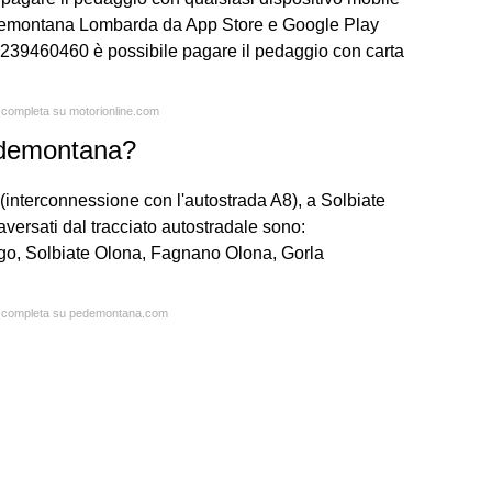
Pedemontana Lombarda da App Store e Google Play
0239460460 è possibile pagare il pedaggio con carta
a completa su motorionline.com
Pedemontana?
o (interconnessione con l'autostrada A8), a Solbiate
versati dal tracciato autostradale sono:
 Solbiate Olona, Fagnano Olona, Gorla
ta completa su pedemontana.com