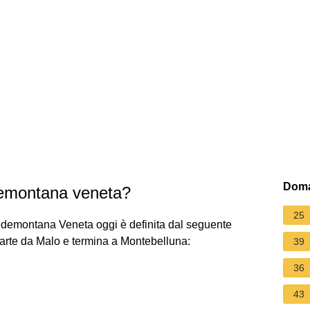
Doma
edemontana veneta?
25
edemontana Veneta oggi è definita dal seguente
 parte da Malo e termina a Montebelluna:
39
36
43