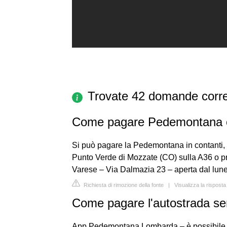
Trovate 42 domande corre
Come pagare Pedemontana 
Si può pagare la Pedemontana in contanti, c
Punto Verde di Mozzate (CO) sulla A36 o p
Varese – Via Dalmazia 23 – aperta dal lunedì
Richiesta di rimozione della fonte
|
Visualizza la rispost
Come pagare l'autostrada se
App Pedemontana Lombarda – è possibile pa