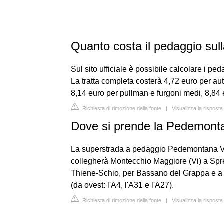
Quanto costa il pedaggio su
Sul sito ufficiale è possibile calcolare i pe
La tratta completa costerà 4,72 euro per aut
8,14 euro per pullman e furgoni medi, 8,84 eu
Richiesta di rimozione della fonte
|
Visualizza la rispost
Dove si prende la Pedemont
La superstrada a pedaggio Pedemontana Ve
collegherà Montecchio Maggiore (Vi) a Spres
Thiene-Schio, per Bassano del Grappa e a n
(da ovest: l'A4, l'A31 e l'A27).
Richiesta di rimozione della fonte
|
Visualizza la rispos