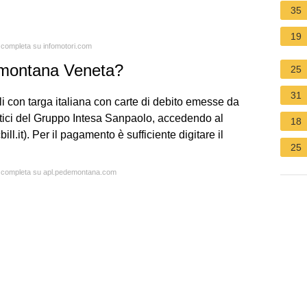
35
19
a completa su infomotori.com
emontana Veneta?
25
31
oli con targa italiana con carte di debito emesse da
atici del Gruppo Intesa Sanpaolo, accedendo al
18
l.it). Per il pagamento è sufficiente digitare il
25
ta completa su apl.pedemontana.com