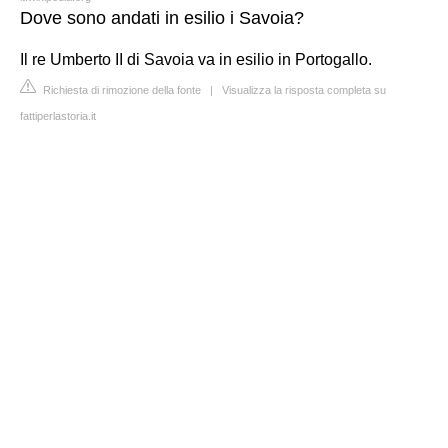
Dove sono andati in esilio i Savoia?
Il re Umberto II di Savoia va in esilio in Portogallo.
Richiesta di rimozione della fonte
|
Visualizza la risposta completa su
fattiperlastoria.it