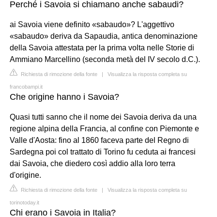
Perché i Savoia si chiamano anche sabaudi?
ai Savoia viene definito «sabaudo»? L'aggettivo
«sabaudo» deriva da Sapaudia, antica denominazione
della Savoia attestata per la prima volta nelle Storie di
Ammiano Marcellino (seconda metà del IV secolo d.C.).
Richiesta di rimozione della fonte
|
Visualizza la risposta completa su
francobampi.it
Che origine hanno i Savoia?
Quasi tutti sanno che il nome dei Savoia deriva da una
regione alpina della Francia, al confine con Piemonte e
Valle d'Aosta: fino al 1860 faceva parte del Regno di
Sardegna poi col trattato di Torino fu ceduta ai francesi
dai Savoia, che diedero così addio alla loro terra
d'origine.
Richiesta di rimozione della fonte
|
Visualizza la risposta completa su
torinotoday.it
Chi erano i Savoia in Italia?