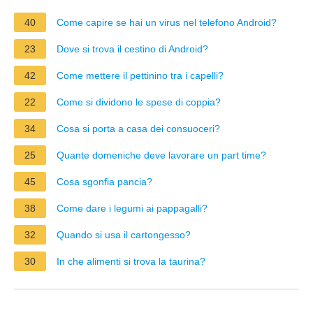
40
Come capire se hai un virus nel telefono Android?
23
Dove si trova il cestino di Android?
42
Come mettere il pettinino tra i capelli?
22
Come si dividono le spese di coppia?
34
Cosa si porta a casa dei consuoceri?
25
Quante domeniche deve lavorare un part time?
45
Cosa sgonfia pancia?
38
Come dare i legumi ai pappagalli?
32
Quando si usa il cartongesso?
30
In che alimenti si trova la taurina?