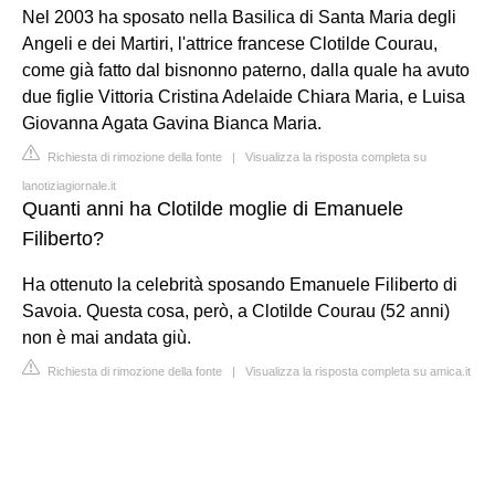
Nel 2003 ha sposato nella Basilica di Santa Maria degli
Angeli e dei Martiri, l'attrice francese Clotilde Courau,
come già fatto dal bisnonno paterno, dalla quale ha avuto
due figlie Vittoria Cristina Adelaide Chiara Maria, e Luisa
Giovanna Agata Gavina Bianca Maria.
Richiesta di rimozione della fonte
|
Visualizza la risposta completa su
lanotiziagiornale.it
Quanti anni ha Clotilde moglie di Emanuele
Filiberto?
Ha ottenuto la celebrità sposando Emanuele Filiberto di
Savoia. Questa cosa, però, a Clotilde Courau (52 anni)
non è mai andata giù.
Richiesta di rimozione della fonte
|
Visualizza la risposta completa su amica.it