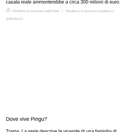
casata reale ammonterebbe a circa 300 milioni di euro.
Richiesta di rimozione della fonte
|
Visualizza la risposta completa su
quifinanza.it
Dove vive Pingu?
Trama. La serie descrive le vicende di una famiglia di