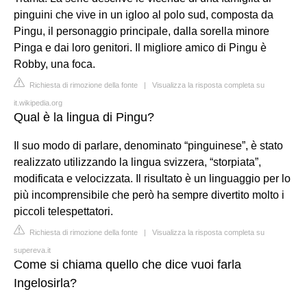
pinguini che vive in un igloo al polo sud, composta da
Pingu, il personaggio principale, dalla sorella minore
Pinga e dai loro genitori. Il migliore amico di Pingu è
Robby, una foca.
Richiesta di rimozione della fonte
|
Visualizza la risposta completa su
it.wikipedia.org
Qual è la lingua di Pingu?
Il suo modo di parlare, denominato “pinguinese”, è stato
realizzato utilizzando la lingua svizzera, “storpiata”,
modificata e velocizzata. Il risultato è un linguaggio per lo
più incomprensibile che però ha sempre divertito molto i
piccoli telespettatori.
Richiesta di rimozione della fonte
|
Visualizza la risposta completa su
supereva.it
Come si chiama quello che dice vuoi farla
Ingelosirla?