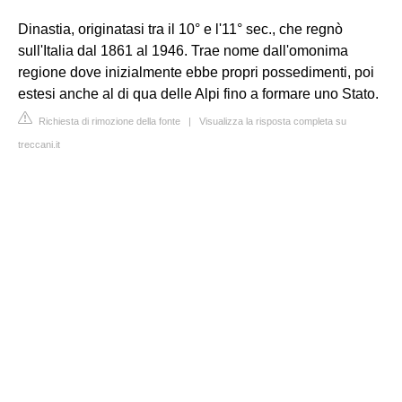
Dinastia, originatasi tra il 10° e l'11° sec., che regnò
sull'Italia dal 1861 al 1946. Trae nome dall'omonima
regione dove inizialmente ebbe propri possedimenti, poi
estesi anche al di qua delle Alpi fino a formare uno Stato.
Richiesta di rimozione della fonte
|
Visualizza la risposta completa su
treccani.it