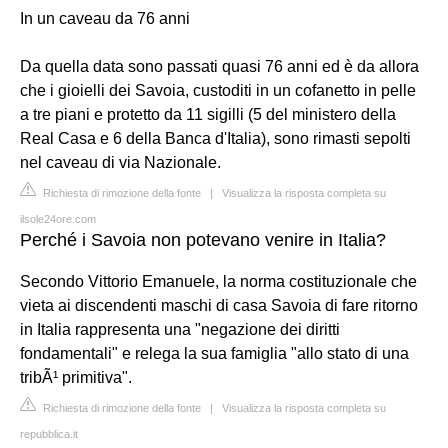
In un caveau da 76 anni
Da quella data sono passati quasi 76 anni ed è da allora
che i gioielli dei Savoia, custoditi in un cofanetto in pelle
a tre piani e protetto da 11 sigilli (5 del ministero della
Real Casa e 6 della Banca d'Italia), sono rimasti sepolti
nel caveau di via Nazionale.
Richiesta di rimozione della fonte
|
Visualizza la risposta completa su
ilsole24ore.com
Perché i Savoia non potevano venire in Italia?
Secondo Vittorio Emanuele, la norma costituzionale che
vieta ai discendenti maschi di casa Savoia di fare ritorno
in Italia rappresenta una "negazione dei diritti
fondamentali" e relega la sua famiglia "allo stato di una
tribÃ¹ primitiva".
Richiesta di rimozione della fonte
|
Visualizza la risposta completa su
repubblica.it