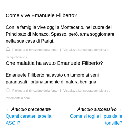
Come vive Emanuele Filiberto?
Con la famiglia vive oggi a Montecarlo, nel cuore del
Principato di Monaco. Spesso, però, ama soggiornare
nella sua casa di Parigi.
Richiesta di rimozione della fonte
|
Visualizza la risposta completa su
blitzquotidiano.it
Che malattia ha avuto Emanuele Filiberto?
Emanuele Filiberto ha avuto un tumore ai seni
paranasali, fortunatamente di natura benigna.
Richiesta di rimozione della fonte
|
Visualizza la risposta completa su
fortementein.com
←
Articolo precedente
Articolo successivo
→
Quanti caratteri tabella
Come si toglie il pus dalle
ASCII?
tonsille?