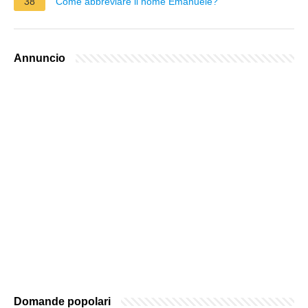
38
Come abbreviare il nome Emanuele?
Annuncio
Domande popolari