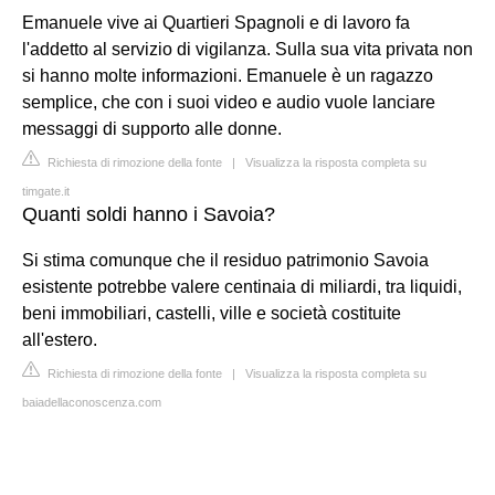
Emanuele vive ai Quartieri Spagnoli e di lavoro fa
l'addetto al servizio di vigilanza. Sulla sua vita privata non
si hanno molte informazioni. Emanuele è un ragazzo
semplice, che con i suoi video e audio vuole lanciare
messaggi di supporto alle donne.
Richiesta di rimozione della fonte
|
Visualizza la risposta completa su
timgate.it
Quanti soldi hanno i Savoia?
Si stima comunque che il residuo patrimonio Savoia
esistente potrebbe valere centinaia di miliardi, tra liquidi,
beni immobiliari, castelli, ville e società costituite
all'estero.
Richiesta di rimozione della fonte
|
Visualizza la risposta completa su
baiadellaconoscenza.com