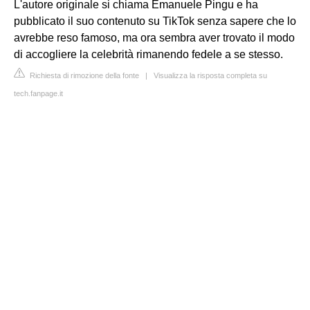
L'autore originale si chiama Emanuele Pingu e ha
pubblicato il suo contenuto su TikTok senza sapere che lo
avrebbe reso famoso, ma ora sembra aver trovato il modo
di accogliere la celebrità rimanendo fedele a se stesso.
Richiesta di rimozione della fonte
|
Visualizza la risposta completa su
tech.fanpage.it