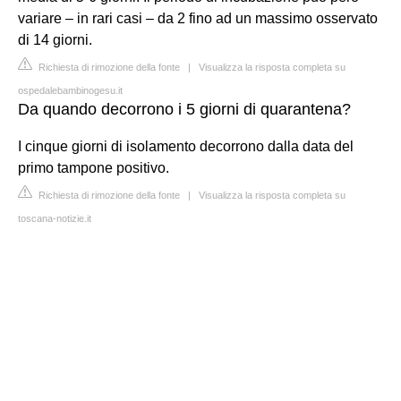
variare – in rari casi – da 2 fino ad un massimo osservato
di 14 giorni.
Richiesta di rimozione della fonte
|
Visualizza la risposta completa su
ospedalebambinogesu.it
Da quando decorrono i 5 giorni di quarantena?
I cinque giorni di isolamento decorrono dalla data del
primo tampone positivo.
Richiesta di rimozione della fonte
|
Visualizza la risposta completa su
toscana-notizie.it