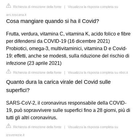
Richiesta di rimozione della fonte
|
Visualizza la risposta completa su
ars.toscana.it
Cosa mangiare quando si ha il Covid?
Frutta, verdura, vitamina C, vitamina K, acido folico e fibre
per difendersi da COVID-19 (16 dicembre 2021)
Probiotici, omega-3, multivitaminici, vitamina D e Covid-
19: effetti, anche se modesti, sulla riduzione del rischio di
infezione (23 aprile 2021)
Richiesta di rimozione della fonte
|
Visualizza la risposta completa su nbst.it
Quanto dura la carica virale del Covid sulle
superfici?
SARS-CoV-2, il coronavirus responsabile della COVID-
19, può sopravvivere sulle superfici fino a 28 giorni, più di
tutti gli altri coronavirus.
Richiesta di rimozione della fonte
|
Visualizza la risposta completa su
izsvenezie.it