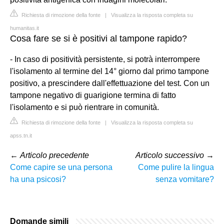
Richiesta di rimozione della fonte
|
Visualizza la risposta completa su
humanitas.it
Cosa fare se si è positivi al tampone rapido?
- In caso di positività persistente, si potrà interrompere
l'isolamento al termine del 14° giorno dal primo tampone
positivo, a prescindere dall'effettuazione del test. Con un
tampone negativo di guarigione termina di fatto
l'isolamento e si può rientrare in comunità.
Richiesta di rimozione della fonte
|
Visualizza la risposta completa su
apss.tn.it
←
Articolo precedente
Articolo successivo
→
Come capire se una persona
Come pulire la lingua
ha una psicosi?
senza vomitare?
Domande simili