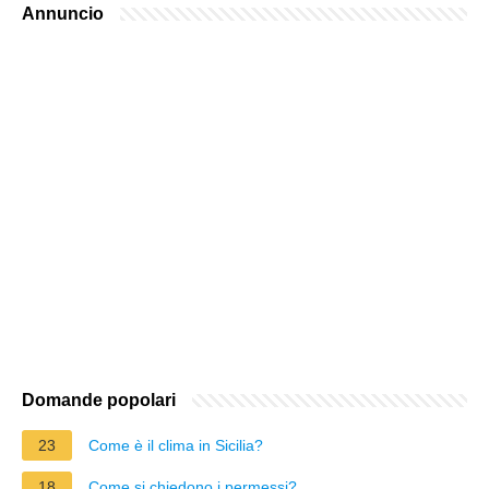
Annuncio
Domande popolari
23
Come è il clima in Sicilia?
18
Come si chiedono i permessi?