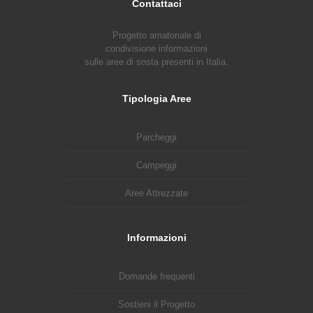
Contattaci
Progetto amatoriale di
condivisione informazioni
sulle aree di sosta presenti in Italia.
Tipologia Aree
Parcheggi
Campeggi
Aree Attrezzate
Informazioni
Domande frequenti
Sostieni il Progetto