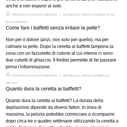
anche a non esporsi al sole.
Richiesta di rimozione della fonte
|
Visualizza la risposta completa su my-
personaltrainer.it
Come fare i baffetti senza irritare la pelle?
Non per il dolore (anzi, non solo per quello), ma per
calmare la pelle. Dopo la ceretta ai baffetti tampona la
zona con un fazzoletto di cotone al cui interno ci sono
due cubetti di ghiaccio. Il freddo permette di far passare
prima l'infiammazione.
Richiesta di rimozione della fonte
|
Visualizza la risposta completa su
elle.com
Quanto dura la ceretta ai baffetti?
Quanto dura la ceretta ai baffetti? La durata della
depilazione dipende da diversi fattori. In linea di
massima, la peluria potrebbe cominciare a ricomparire
dopo circa tre o quattro settimane utilizzando la ceretta a