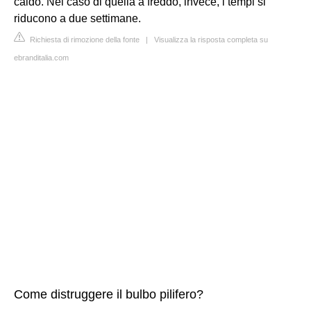
caldo. Nel caso di quella a freddo, invece, i tempi si
riducono a due settimane.
Richiesta di rimozione della fonte
|
Visualizza la risposta completa su
ebranditalia.com
Come distruggere il bulbo pilifero?