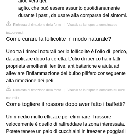
aloe vera gel.
aglio, che può essere assunto quotidianamente
durante i pasti, da usare alla comparsa dei sintomi.
Richiesta di rimozione della fonte
|
Visualizza la risposta completa su
tuttogreen.it
Come curare la follicolite in modo naturale?
Uno tra i rimedi naturali per la follicolite è l'olio di iperico,
da applicare dopo la ceretta. L'olio di iperico ha infatti
proprietà emollienti, lenitive, antibatteriche e aiuta ad
alleviare l'infiammazione del bulbo pilifero conseguente
alla rimozione dei peli.
Richiesta di rimozione della fonte
|
Visualizza la risposta completa su cure-
naturali.it
Come togliere il rossore dopo aver fatto i baffetti?
Un rimedio molto efficace per eliminare il rossore
velocemente è quello di raffreddare la zona interessata.
Potete tenere un paio di cucchiaini in freezer e poggiarli