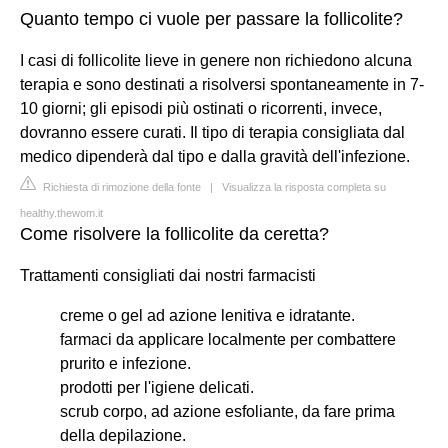
Quanto tempo ci vuole per passare la follicolite?
I casi di follicolite lieve in genere non richiedono alcuna
terapia e sono destinati a risolversi spontaneamente in 7-
10 giorni; gli episodi più ostinati o ricorrenti, invece,
dovranno essere curati. Il tipo di terapia consigliata dal
medico dipenderà dal tipo e dalla gravità dell'infezione.
Richiesta di rimozione della fonte
|
Visualizza la risposta completa su
healthy.thewom.it
Come risolvere la follicolite da ceretta?
Trattamenti consigliati dai nostri farmacisti
creme o gel ad azione lenitiva e idratante.
farmaci da applicare localmente per combattere
prurito e infezione.
prodotti per l'igiene delicati.
scrub corpo, ad azione esfoliante, da fare prima
della depilazione.