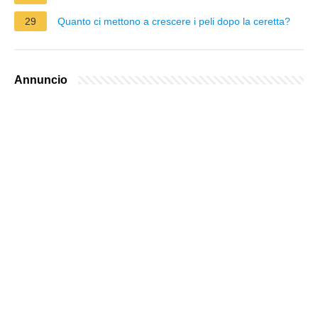
29
Quanto ci mettono a crescere i peli dopo la ceretta?
Annuncio