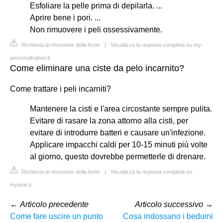
Esfoliare la pelle prima di depilarla. ...
Aprire bene i pori. ...
Non rimuovere i peli ossessivamente.
Richiesta di rimozione della fonte
|
Visualizza la risposta completa su my-
personaltrainer.it
Come eliminare una ciste da pelo incarnito?
Come trattare i peli incarniti?
Mantenere la cisti e l'area circostante sempre pulita.
Evitare di rasare la zona attorno alla cisti, per
evitare di introdurre batteri e causare un'infezione.
Applicare impacchi caldi per 10-15 minuti più volte
al giorno, questo dovrebbe permetterle di drenare.
Richiesta di rimozione della fonte
|
Visualizza la risposta completa su
myskin.it
←
Articolo precedente
Articolo successivo
→
Come fare uscire un punto
Cosa indossano i beduini