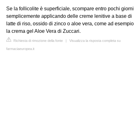
Se la follicolite è superficiale, scompare entro pochi giorni
semplicemente applicando delle creme lenitive a base di
latte di riso, ossido di zinco o aloe vera, come ad esempio
la crema gel Aloe Vera di Zuccari.
Richiesta di rimozione della fonte
|
Visualizza la risposta completa su
farmaciaeuropea.it