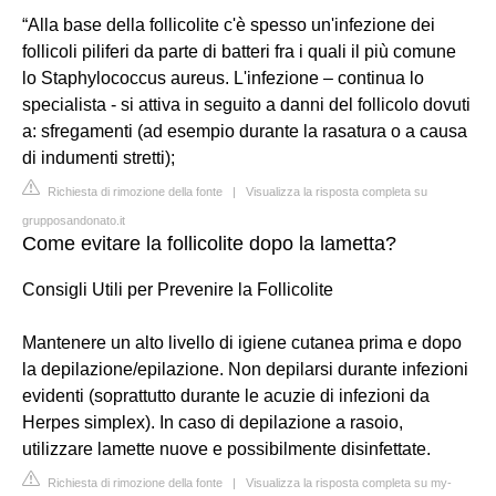
“Alla base della follicolite c'è spesso un'infezione dei
follicoli piliferi da parte di batteri fra i quali il più comune
lo Staphylococcus aureus. L'infezione – continua lo
specialista - si attiva in seguito a danni del follicolo dovuti
a: sfregamenti (ad esempio durante la rasatura o a causa
di indumenti stretti);
Richiesta di rimozione della fonte
|
Visualizza la risposta completa su
grupposandonato.it
Come evitare la follicolite dopo la lametta?
Consigli Utili per Prevenire la Follicolite
Mantenere un alto livello di igiene cutanea prima e dopo
la depilazione/epilazione. Non depilarsi durante infezioni
evidenti (soprattutto durante le acuzie di infezioni da
Herpes simplex). In caso di depilazione a rasoio,
utilizzare lamette nuove e possibilmente disinfettate.
Richiesta di rimozione della fonte
|
Visualizza la risposta completa su my-