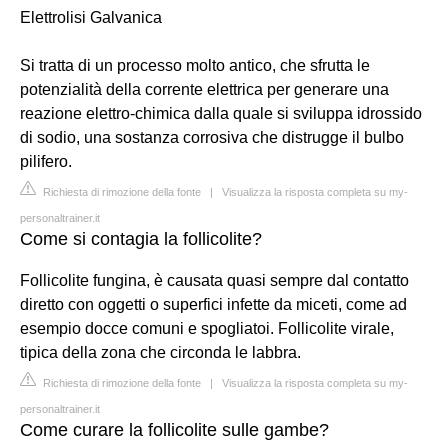
Elettrolisi Galvanica
Si tratta di un processo molto antico, che sfrutta le
potenzialità della corrente elettrica per generare una
reazione elettro-chimica dalla quale si sviluppa idrossido
di sodio, una sostanza corrosiva che distrugge il bulbo
pilifero.
Richiesta di rimozione della fonte
|
Visualizza la risposta completa su my-
personaltrainer.it
Come si contagia la follicolite?
Follicolite fungina, è causata quasi sempre dal contatto
diretto con oggetti o superfici infette da miceti, come ad
esempio docce comuni e spogliatoi. Follicolite virale,
tipica della zona che circonda le labbra.
Richiesta di rimozione della fonte
|
Visualizza la risposta completa su my-
personaltrainer.it
Come curare la follicolite sulle gambe?