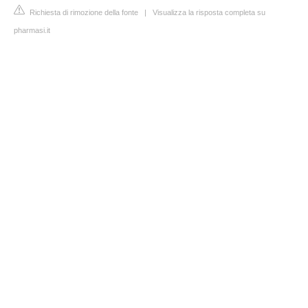
Richiesta di rimozione della fonte
|
Visualizza la risposta completa su
pharmasi.it