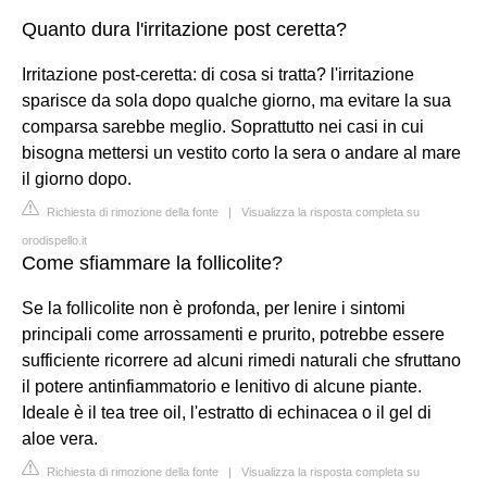
Quanto dura l'irritazione post ceretta?
Irritazione post-ceretta: di cosa si tratta? l'irritazione
sparisce da sola dopo qualche giorno, ma evitare la sua
comparsa sarebbe meglio. Soprattutto nei casi in cui
bisogna mettersi un vestito corto la sera o andare al mare
il giorno dopo.
Richiesta di rimozione della fonte
|
Visualizza la risposta completa su
orodispello.it
Come sfiammare la follicolite?
Se la follicolite non è profonda, per lenire i sintomi
principali come arrossamenti e prurito, potrebbe essere
sufficiente ricorrere ad alcuni rimedi naturali che sfruttano
il potere antinfiammatorio e lenitivo di alcune piante.
Ideale è il tea tree oil, l'estratto di echinacea o il gel di
aloe vera.
Richiesta di rimozione della fonte
|
Visualizza la risposta completa su