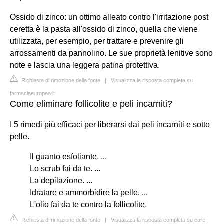
Ossido di zinco: un ottimo alleato contro l'irritazione post
ceretta è la pasta all'ossido di zinco, quella che viene
utilizzata, per esempio, per trattare e prevenire gli
arrossamenti da pannolino. Le sue proprietà lenitive sono
note e lascia una leggera patina protettiva.
Richiesta di rimozione della fonte
|
Visualizza la risposta completa su
farmaciaeuropea.it
Come eliminare follicolite e peli incarniti?
I 5 rimedi più efficaci per liberarsi dai peli incarniti e sotto
pelle.
Il guanto esfoliante. ...
Lo scrub fai da te. ...
La depilazione. ...
Idratare e ammorbidire la pelle. ...
L'olio fai da te contro la follicolite.
Richiesta di rimozione della fonte
|
Visualizza la risposta completa su cure-