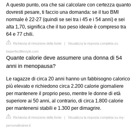
A questo punto, ora che sai calcolare con certezza quanto
dovresti pesare, ti faccio una domanda: se il tuo BMI
normale è 22-27 (quindi se sei tra i 45 e i 54 anni) e sei
alta 1,70, significa che il tuo peso ideale è compreso tra
64 e 77 chili.
Richiesta di rimozione della fonte
|
Visualizza la risposta completa su
beperfectlifestyle.com
Quante calorie deve assumere una donna di 54
anni in menopausa?
Le ragazze di circa 20 anni hanno un fabbisogno calorico
più elevato e richiedono circa 2.200 calorie giornaliere
per mantenere il proprio peso, mentre le donne di età
superiore ai 50 anni, al contrario, di circa 1.800 calorie
per mantenersi stabili e 1.300 per dimagrire.
Richiesta di rimozione della fonte
|
Visualizza la risposta completa su my-
personaltrainer.it