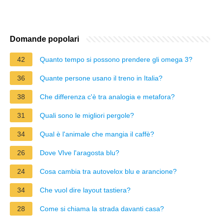
Domande popolari
42
Quanto tempo si possono prendere gli omega 3?
36
Quante persone usano il treno in Italia?
38
Che differenza c'è tra analogia e metafora?
31
Quali sono le migliori pergole?
34
Qual è l'animale che mangia il caffè?
26
Dove VIve l'aragosta blu?
24
Cosa cambia tra autovelox blu e arancione?
34
Che vuol dire layout tastiera?
28
Come si chiama la strada davanti casa?