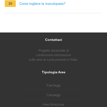
39
Come togliere la maculopatia?
Contattaci
Progetto amatoriale di
condivisione informazioni
sulle aree di sosta presenti in Italia.
Tipologia Aree
Parcheggi
Campeggi
Aree Attrezzate