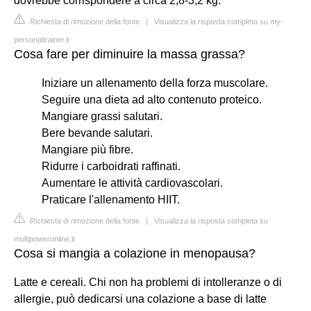
dovrebbe corrispondere a circa 2,8-3,2 kg.
Richiesta di rimozione della fonte
|
Visualizza la risposta completa su my-
personaltrainer.it
Cosa fare per diminuire la massa grassa?
Iniziare un allenamento della forza muscolare.
Seguire una dieta ad alto contenuto proteico.
Mangiare grassi salutari.
Bere bevande salutari.
Mangiare più fibre.
Ridurre i carboidrati raffinati.
Aumentare le attività cardiovascolari.
Praticare l'allenamento HIIT.
Richiesta di rimozione della fonte
|
Visualizza la risposta completa su
multipoweronline.it
Cosa si mangia a colazione in menopausa?
Latte e cereali. Chi non ha problemi di intolleranze o di
allergie, può dedicarsi una colazione a base di latte