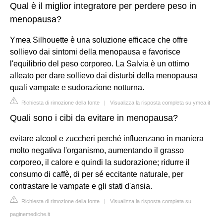
Qual è il miglior integratore per perdere peso in
menopausa?
Ymea Silhouette è una soluzione efficace che offre
sollievo dai sintomi della menopausa e favorisce
l'equilibrio del peso corporeo. La Salvia è un ottimo
alleato per dare sollievo dai disturbi della menopausa
quali vampate e sudorazione notturna.
Richiesta di rimozione della fonte
|
Visualizza la risposta completa su ymea.it
Quali sono i cibi da evitare in menopausa?
evitare alcool e zuccheri perché influenzano in maniera
molto negativa l'organismo, aumentando il grasso
corporeo, il calore e quindi la sudorazione; ridurre il
consumo di caffè, di per sé eccitante naturale, per
contrastare le vampate e gli stati d'ansia.
Richiesta di rimozione della fonte
|
Visualizza la risposta completa su
paginemediche.it