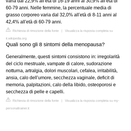
varia dal 22,9% all'età di 16-19 anni al 30,9% all'età di
60-79 anni. Nelle femmine, la percentuale media di
grasso corporeo varia dal 32,0% all'età di 8-11 anni al
42,4% all'età di 60-79 anni.
Richiesta di rimozione della fonte
|
Visualizza la risposta completa su
it.wikipedia.org
Quali sono gli 8 sintomi della menopausa?
Generalmente, questi sintomi consistono in: irregolarità
del ciclo mestruale, vampate di calore, sudorazione
notturna, artralgia, dolori muscolari, cefalea, irritabilità,
ansia, calo dell'umore, secchezza vaginale, deficit di
memoria, palpitazioni, calo della libido, osteoporosi e
secchezza di pelle e capelli.
Richiesta di rimozione della fonte
|
Visualizza la risposta completa su my-
personaltrainer.it