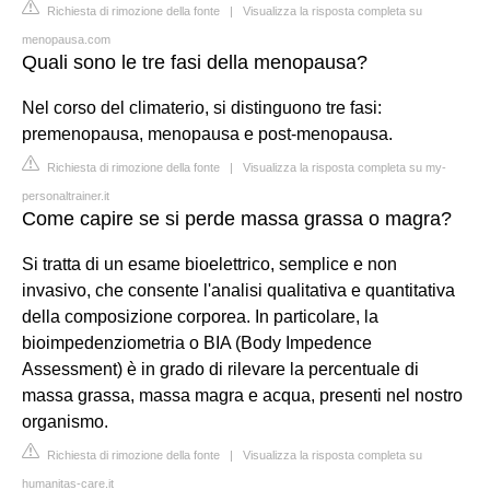
Richiesta di rimozione della fonte
|
Visualizza la risposta completa su
menopausa.com
Quali sono le tre fasi della menopausa?
Nel corso del climaterio, si distinguono tre fasi:
premenopausa, menopausa e post-menopausa.
Richiesta di rimozione della fonte
|
Visualizza la risposta completa su my-
personaltrainer.it
Come capire se si perde massa grassa o magra?
Si tratta di un esame bioelettrico, semplice e non
invasivo, che consente l'analisi qualitativa e quantitativa
della composizione corporea. In particolare, la
bioimpedenziometria o BIA (Body Impedence
Assessment) è in grado di rilevare la percentuale di
massa grassa, massa magra e acqua, presenti nel nostro
organismo.
Richiesta di rimozione della fonte
|
Visualizza la risposta completa su
humanitas-care.it