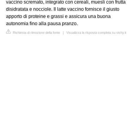
vaccino scremato, integrato con cereali, muesli con frutta
disidratata e nocciole. Il latte vaccino fornisce il giusto
apporto di proteine e grassi e assicura una buona
autonomia fino alla pausa pranzo.
Richiesta di rimozione della fonte
|
Visualizza la risposta completa su vichy.it