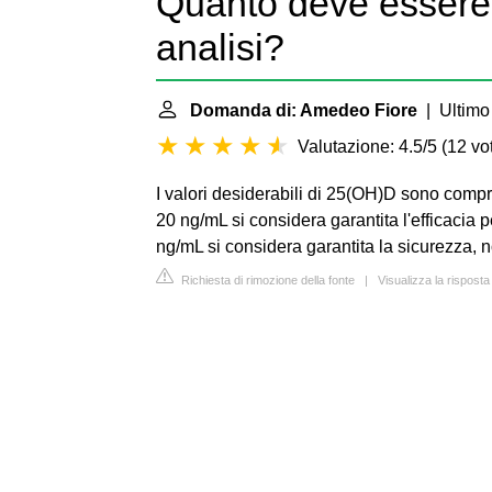
Quanto deve essere 
analisi?
Domanda di: Amedeo Fiore
| Ultimo 
Valutazione: 4.5/5
(
12 vot
I valori desiderabili di 25(OH)D sono compres
20 ng/mL si considera garantita l'efficacia per
ng/mL si considera garantita la sicurezza, 
Richiesta di rimozione della fonte
|
Visualizza la risposta