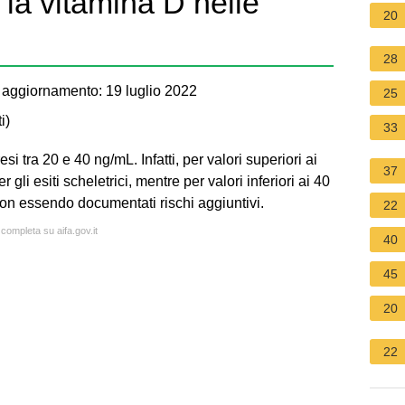
la vitamina D nelle
20
28
aggiornamento: 19 luglio 2022
25
i
)
33
i tra 20 e 40 ng/mL. Infatti, per valori superiori ai
37
 gli esiti scheletrici, mentre per valori inferiori ai 40
non essendo documentati rischi aggiuntivi.
22
 completa su aifa.gov.it
40
45
20
22