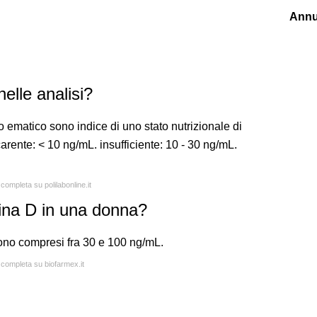
Annu
elle analisi?
lo ematico sono indice di uno stato nutrizionale di
carente: < 10 ng/mL. insufficiente: 10 - 30 ng/mL.
 completa su polilabonline.it
ina D in una donna?
ono compresi fra 30 e 100 ng/mL.
a completa su biofarmex.it