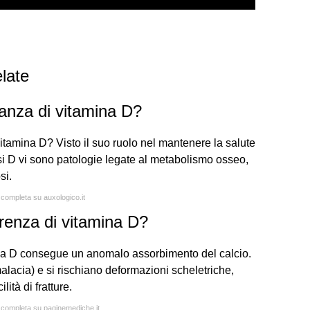
late
anza di vitamina D?
tamina D? Visto il suo ruolo nel mantenere la salute
si D vi sono patologie legate al metabolismo osseo,
si.
a completa su auxologico.it
enza di vitamina D?
na D consegue un anomalo assorbimento del calcio.
alacia) e si rischiano deformazioni scheletriche,
lità di fratture.
a completa su paginemediche.it