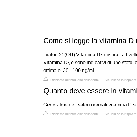
Come si legge la vitamina D n
I valori 25(OH) Vitamina D
misurati a livel
3
Vitamina D
e sono indicativi di uno stato: 
3
ottimale: 30 - 100 ng/mL.
Richiesta di rimozione della fonte
|
Visualizza la risposta
Quanto deve essere la vitam
Generalmente i valori normali vitamina D s
Richiesta di rimozione della fonte
|
Visualizza la rispost