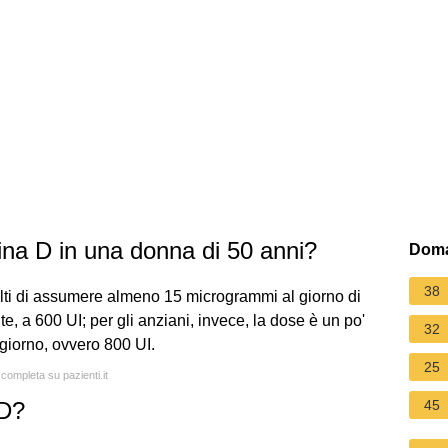
ina D in una donna di 50 anni?
Doma
38
ulti di assumere almeno 15 microgrammi al giorno di
, a 600 UI; per gli anziani, invece, la dose è un po'
32
giorno, ovvero 800 UI.
25
 completa su pazienti.it
45
 D?