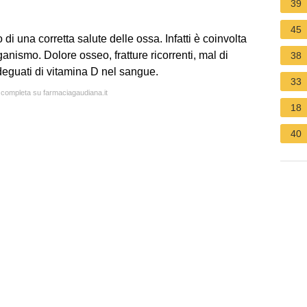
39
45
i una corretta salute delle ossa. Infatti è coinvolta
anismo. Dolore osseo, fratture ricorrenti, mal di
38
deguati di vitamina D nel sangue.
33
a completa su farmaciagaudiana.it
18
40