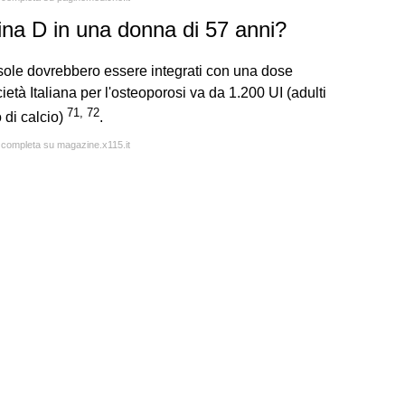
ina D in una donna di 57 anni?
 sole dovrebbero essere integrati con una dose
età Italiana per l'osteoporosi va da 1.200 UI (adulti
71
,
72
 di calcio)
.
a completa su magazine.x115.it