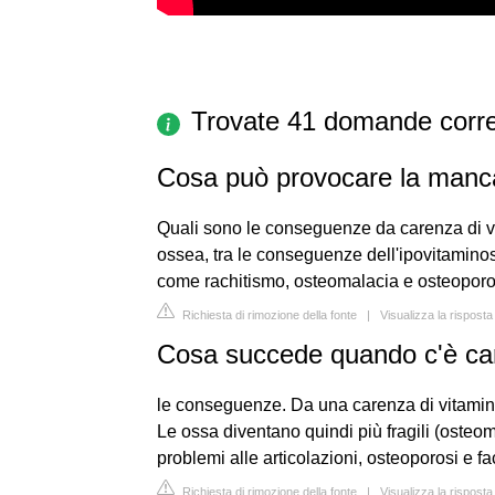
Trovate 41 domande corre
Cosa può provocare la manc
Quali sono le conseguenze da carenza di vi
ossea, tra le conseguenze dell'ipovitamino
come rachitismo, osteomalacia e osteoporo
Richiesta di rimozione della fonte
|
Visualizza la rispost
Cosa succede quando c'è car
le conseguenze. Da una carenza di vitami
Le ossa diventano quindi più fragili (osteom
problemi alle articolazioni, osteoporosi e faci
Richiesta di rimozione della fonte
|
Visualizza la rispost