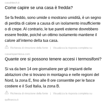
casahitech.it
Come capire se una casa è fredda?
Se fa freddo, sono umide o mostrano umidità, è un segno
di perdita di calore a causa di un isolamento insufficiente
o di crepe. Al contrario, le tue pareti esterne dovrebbero
essere fredde, poiché un ottimo isolamento mantiene il
calore all'interno della tua casa.
Richiesta di rimozione della fonte
|
Visualizza la risposta completa su
casarisparmiosa.com
Quante ore si possono tenere accesi i termosifoni?
Si va da ben 14 ore giornaliere per gli impianti delle
abitazioni che si trovano in montagna e nelle regioni del
Nord, la zona E, fino alle 8 ore consentite per le fasce
costiere e il Sud Italia, la zona B.
Richiesta di rimozione della fonte
|
Visualizza la risposta completa su
quifinanza.it