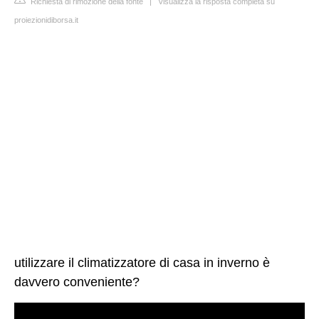
Richiesta di rimozione della fonte
|
Visualizza la risposta completa su
proiezionidiborsa.it
utilizzare il climatizzatore di casa in inverno è
davvero conveniente?