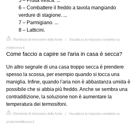
5 – Frutta fresca. ...
6 – Combattere il freddo a tavola mangiando
verdure di stagione. ...
7 – Parmigiano. ...
8 – Latticini.
Richiesta di rimozione della fonte
|
Visualizza la risposta completa su
melarossa.it
Come faccio a capire se l'aria in casa è secca?
Un altro segnale di una casa troppo secca è prendere
spesso la scossa, per esempio quando si tocca una
maniglia. Infine, quando l'aria non è abbastanza umida è
possibile che si abbia più freddo. Anche se sembra una
contraddizione, la soluzione non è aumentare la
temperatura dei termosifoni.
Richiesta di rimozione della fonte
|
Visualizza la risposta completa su
proiezionidiborsa.it