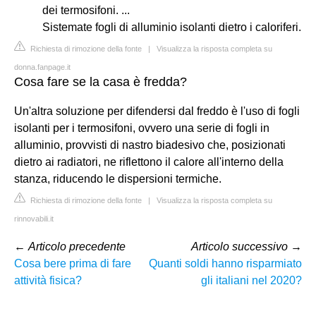
dei termosifoni. ...
Sistemate fogli di alluminio isolanti dietro i caloriferi.
Richiesta di rimozione della fonte
|
Visualizza la risposta completa su
donna.fanpage.it
Cosa fare se la casa è fredda?
Un'altra soluzione per difendersi dal freddo è l'uso di fogli
isolanti per i termosifoni, ovvero una serie di fogli in
alluminio, provvisti di nastro biadesivo che, posizionati
dietro ai radiatori, ne riflettono il calore all'interno della
stanza, riducendo le dispersioni termiche.
Richiesta di rimozione della fonte
|
Visualizza la risposta completa su
rinnovabili.it
←
Articolo precedente
Articolo successivo
→
Cosa bere prima di fare
Quanti soldi hanno risparmiato
attività fisica?
gli italiani nel 2020?