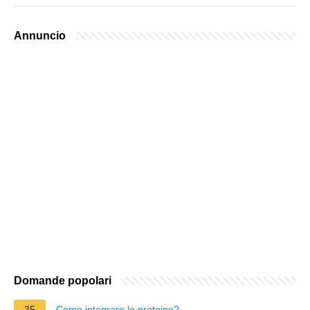
Annuncio
Domande popolari
35
Come integrare le proteine?