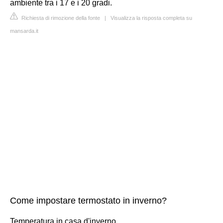
ambiente tra i 17 e i 20 gradi.
Richiesta di rimozione della fonte
|
Visualizza la risposta completa su
mansarda.it
Come impostare termostato in inverno?
Temperatura in casa d'inverno