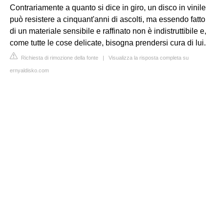
Contrariamente a quanto si dice in giro, un disco in vinile
può resistere a cinquant'anni di ascolti, ma essendo fatto
di un materiale sensibile e raffinato non è indistruttibile e,
come tutte le cose delicate, bisogna prendersi cura di lui.
Richiesta di rimozione della fonte
|
Visualizza la risposta completa su
ernyaldisko.com