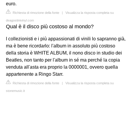
euro.
Richiesta di rimozione della fonte
|
Visualizza la risposta completa su
deagostinivinyl.com
Qual è il disco più costoso al mondo?
I collezionisti e i più appassionati di vinili lo sapranno già,
ma è bene ricordarlo: l'album in assoluto più costoso
della storia è WHITE ALBUM, il nono disco in studio dei
Beatles, non tanto per l'album in sé ma perché la copia
venduta all'asta era proprio la 0000001, ovvero quella
appartenente a Ringo Starr.
Richiesta di rimozione della fonte
|
Visualizza la risposta completa su
stonemusic.it