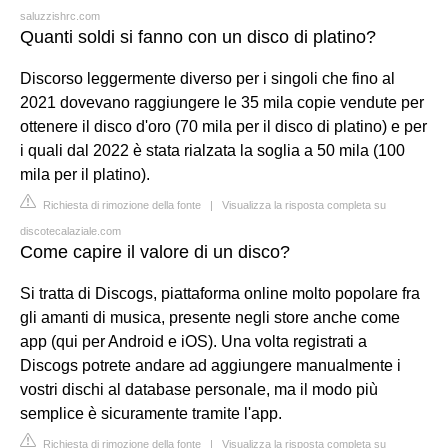
saluzzishrc.com
Quanti soldi si fanno con un disco di platino?
Discorso leggermente diverso per i singoli che fino al
2021 dovevano raggiungere le 35 mila copie vendute per
ottenere il disco d'oro (70 mila per il disco di platino) e per
i quali dal 2022 è stata rialzata la soglia a 50 mila (100
mila per il platino).
Richiesta di rimozione della fonte
|
Visualizza la risposta completa su
discotecalaziale.com
Come capire il valore di un disco?
Si tratta di Discogs, piattaforma online molto popolare fra
gli amanti di musica, presente negli store anche come
app (qui per Android e iOS). Una volta registrati a
Discogs potrete andare ad aggiungere manualmente i
vostri dischi al database personale, ma il modo più
semplice è sicuramente tramite l'app.
Richiesta di rimozione della fonte
|
Visualizza la risposta completa su