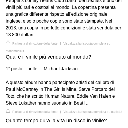
Pepper's Lonely Hearts Club Band" dei Beatles è uno dei
vinili più rari e costosi al mondo. La copertina presenta
una grafica differente rispetto all'edizione originale
inglese, e solo poche copie sono state stampate. Nel
2013, una copia in perfette condizioni è stata venduta per
13.800 dollari.
Richiesta di rimozione della fonte
|
Visualizza la risposta completa su
stonemusic.it
Qual è il vinile più venduto al mondo?
1° posto, Thriller – Michael Jackson
A questo album hanno partecipato artisti del calibro di
Paul McCartney in The Girl Is Mine, Steve Porcaro dei
Toto, che ha scritto Human Nature, Eddie Van Halen e
Steve Lukather hanno suonato in Beat It.
Richiesta di rimozione della fonte
|
Visualizza la risposta completa su capital.it
Quanto tempo dura la vita un disco in vinile?