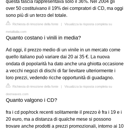
questa fascia rappresentava solo il 36%. Nel 2004 gli
over 50 costituivano il 19% dei compratori di CD, ma oggi
sono più di un terzo del totale.
Richiesta di rimozione della fonte
|
Visualizza la risposta completa su
metalitalia.com
Quanto costano i vinili in media?
Ad oggi, il prezzo medio di un vinile in un mercato come
quello italiano può variare dai 20 ai 35 €. La nuova
ondata di popolarità ha dato anche una ghiotta occasione
a vecchi negozi di dischi di far lievitare ulteriormente i
loro prezzi, vedendo ricche opportunità di guadagno.
Richiesta di rimozione della fonte
|
Visualizza la risposta completa su
deerwaves.com
Quanto valgono i CD?
fra i cd pop/rock recenti solitamente il prezzo è fra i 19 e i
20 euro, ma a distanza di qualche mese si possono
trovare anche prodotti a prezzi promozionali, intorno ai 10