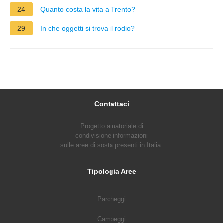
24
Quanto costa la vita a Trento?
29
In che oggetti si trova il rodio?
Contattaci
Progetto amatoriale di
condivisione informazioni
sulle aree di sosta presenti in Italia.
Tipologia Aree
Parcheggi
Campeggi