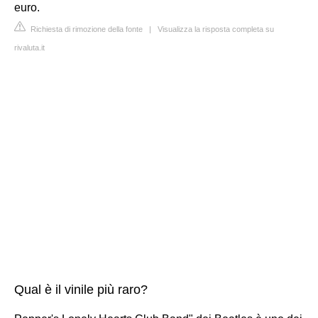
euro.
Richiesta di rimozione della fonte
|
Visualizza la risposta completa su
rivaluta.it
Qual è il vinile più raro?