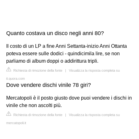
Quanto costava un disco negli anni 80?
Il costo di un LP a fine Anni Settanta-inizio Anni Ottanta
poteva essere sulle dodici - quindicimila lire, se non
parliamo di album doppi o addirittura tripli.
Richiesta di rimozione della fonte
|
Visualizza la risposta completa su
it.quora.com
Dove vendere dischi vinile 78 giri?
Mercatopoli è il posto giusto dove puoi vendere i dischi in
vinile che non ascolti più.
Richiesta di rimozione della fonte
|
Visualizza la risposta completa su
mercatopoli.it