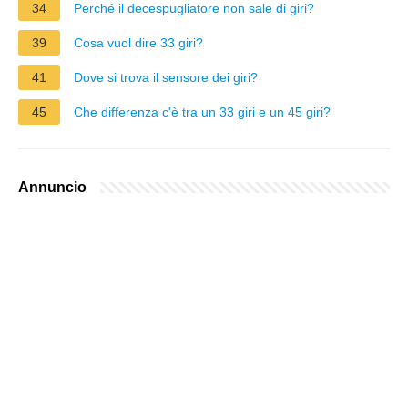
34
Perché il decespugliatore non sale di giri?
39
Cosa vuol dire 33 giri?
41
Dove si trova il sensore dei giri?
45
Che differenza c'è tra un 33 giri e un 45 giri?
Annuncio