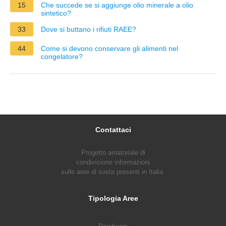
15
Che succede se si aggiunge olio minerale a olio
sintetico?
33
Dove si buttano i rifiuti RAEE?
44
Come si devono conservare gli alimenti nel
congelatore?
Contattaci
Progetto amatoriale di
condivisione informazioni
sulle aree di sosta presenti in Italia.
Tipologia Aree