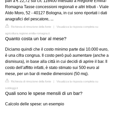
pari a € 22,72 sul c/c 116400 intestato a Regione Emilia-
Romagna Tasse concessioni regionali e altri tributi - Viale
Aldo Moro, 52 - 40127 Bologna, in cui sono riportati i dati
anagrafici del pescatore, ...
Richiesta di rimozione della fonte
|
Visualizza la risposta completa su
agricoltura.regione.emilia-romagna.it
Quanto costa un bar al mese?
Diciamo quindi che il costo minimo parte dai 10.000 euro,
è una cifra congrua. Il costo però può aumentare (anche a
dismisura), in base alla città in cui decidi di aprire il bar. Il
costo dell'affitto infatti, è stato stimato sui 500 euro al
mese, per un bar di medie dimensioni (50 mq).
Richiesta di rimozione della fonte
|
Visualizza la risposta completa su
soldioggi.it
Quali sono le spese mensili di un bar?
Calcolo delle spese: un esempio