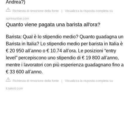
Andrea?)
Richiesta di rimozione della fonte
|
Visualizza la risposta completa su
aprireunbar.com
Quanto viene pagata una barista all'ora?
Barista: Qual è lo stipendio medio? Quanto guadagna un
Barista in Italia? Lo stipendio medio per barista in Italia è
€ 20 950 all'anno o € 10.74 all'ora. Le posizioni “entry
level” percepiscono uno stipendio di € 19 800 all'anno,
mentre i lavoratori con più esperienza guadagnano fino a
€ 33 600 all'anno.
Richiesta di rimozione della fonte
|
Visualizza la risposta completa su
it.talent.com