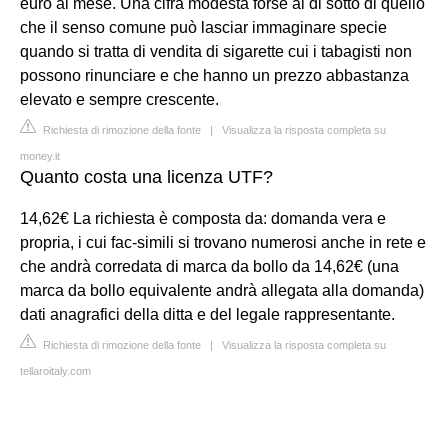
euro al mese. Una cifra modesta forse al di sotto di quello
che il senso comune può lasciar immaginare specie
quando si tratta di vendita di sigarette cui i tabagisti non
possono rinunciare e che hanno un prezzo abbastanza
elevato e sempre crescente.
Richiesta di rimozione della fonte
|
Visualizza la risposta completa su
money.it
Quanto costa una licenza UTF?
14,62€ La richiesta è composta da: domanda vera e
propria, i cui fac-simili si trovano numerosi anche in rete e
che andrà corredata di marca da bollo da 14,62€ (una
marca da bollo equivalente andrà allegata alla domanda)
dati anagrafici della ditta e del legale rappresentante.
Richiesta di rimozione della fonte
|
Visualizza la risposta completa su
tellaroitaly.com