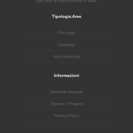
sulle aree di sosta presenti in Italia.
Tipologia Aree
Parcheggi
Campeggi
Aree Attrezzate
Informazioni
Domande frequenti
Sostieni il Progetto
Privacy Policy