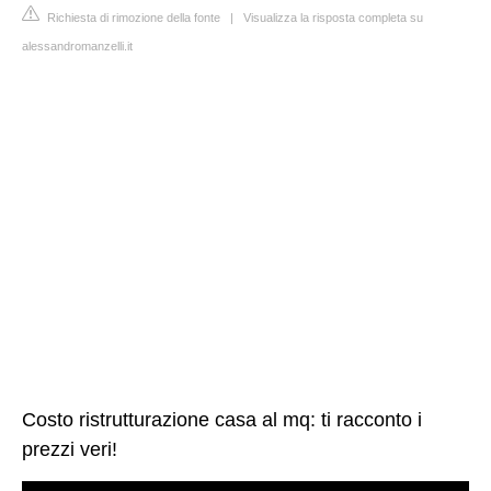
Richiesta di rimozione della fonte
|
Visualizza la risposta completa su
alessandromanzelli.it
Costo ristrutturazione casa al mq: ti racconto i
prezzi veri!