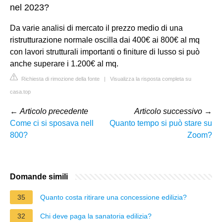
nel 2023?
Da varie analisi di mercato il prezzo medio di una
ristrutturazione normale oscilla dai 400€ ai 800€ al mq
con lavori strutturali importanti o finiture di lusso si può
anche superare i 1.200€ al mq.
Richiesta di rimozione della fonte
|
Visualizza la risposta completa su
casa.top
←
Articolo precedente
Articolo successivo
→
Come ci si sposava nell
Quanto tempo si può stare su
800?
Zoom?
Domande simili
35
Quanto costa ritirare una concessione edilizia?
32
Chi deve paga la sanatoria edilizia?