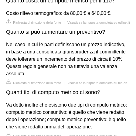
Quanto costa un computo metrico per il 110?
Costo rilievo termografico: da 80,00 € a 640,00 €.
Richiesta di rimozione della fonte
|
Visualizza la risposta completa su edilnet.it
Quanto si può aumentare un preventivo?
Nel caso in cui le parti definiscano un prezzo indicativo,
in base a una consolidata giurisprudenza il committente
deve tollerare un incremento del prezzo di circa il 10%.
Questa regola generale non ha tuttavia una valenza
assoluta.
Richiesta di rimozione della fonte
|
Visualizza la risposta completa su tcs.ch
Quanti tipi di computo metrico ci sono?
Va detto inoltre che esistono due tipi di computo metrico:
computo metrico consuntivo: è quello che viene redatto
dopo l'operazione; computo metrico preventivo: è quello
che viene redatto prima dell'operazione.
Richiesta di rimozione della fonte
|
Visualizza la risposta completa su