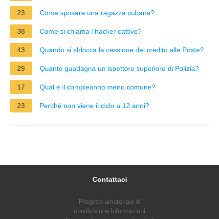
23
Come sposare una ragazza cubana?
38
Come si chiama l hacker cattivo?
43
Quando si sblocca la cessione del credito alle Poste?
29
Quanto guadagna un ispettore superiore di Polizia?
17
Qual è il compleanno meno comune?
23
Perché non viene il ciclo a 12 anni?
Contattaci
Progetto amatoriale di
condivisione informazioni