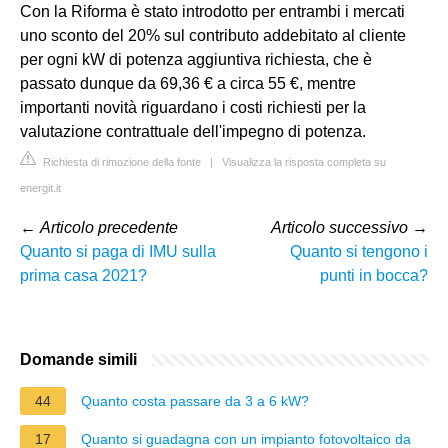
Con la Riforma è stato introdotto per entrambi i mercati
uno sconto del 20% sul contributo addebitato al cliente
per ogni kW di potenza aggiuntiva richiesta, che è
passato dunque da 69,36 € a circa 55 €, mentre
importanti novità riguardano i costi richiesti per la
valutazione contrattuale dell'impegno di potenza.
Richiesta di rimozione della fonte
|
Visualizza la risposta completa su
energit.it
←
Articolo precedente
Articolo successivo
→
Quanto si paga di IMU sulla
Quanto si tengono i
prima casa 2021?
punti in bocca?
Domande simili
44
Quanto costa passare da 3 a 6 kW?
17
Quanto si guadagna con un impianto fotovoltaico da