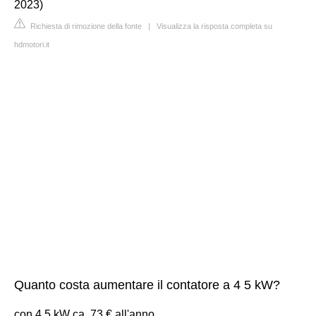
2023)
Richiesta di rimozione della fonte
|
Visualizza la risposta completa su
hdmotori.it
Quanto costa aumentare il contatore a 4 5 kW?
con 4,5 kW ca. 73 € all'anno.