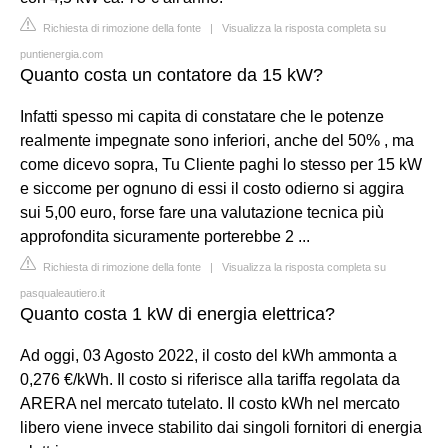
Richiesta di rimozione della fonte
|
Visualizza la risposta completa su
puntienergia.com
Quanto costa un contatore da 15 kW?
Infatti spesso mi capita di constatare che le potenze
realmente impegnate sono inferiori, anche del 50% , ma
come dicevo sopra, Tu Cliente paghi lo stesso per 15 kW
e siccome per ognuno di essi il costo odierno si aggira
sui 5,00 euro, forse fare una valutazione tecnica più
approfondita sicuramente porterebbe 2 ...
Richiesta di rimozione della fonte
|
Visualizza la risposta completa su
pasqualeautiero.it
Quanto costa 1 kW di energia elettrica?
Ad oggi, 03 Agosto 2022, il costo del kWh ammonta a
0,276 €/kWh. Il costo si riferisce alla tariffa regolata da
ARERA nel mercato tutelato. Il costo kWh nel mercato
libero viene invece stabilito dai singoli fornitori di energia