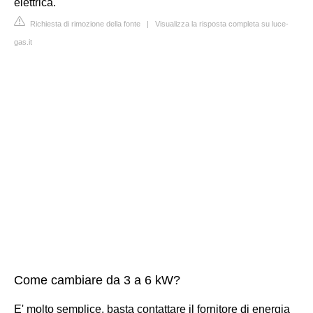
elettrica.
Richiesta di rimozione della fonte
|
Visualizza la risposta completa su luce-
gas.it
Come cambiare da 3 a 6 kW?
E' molto semplice, basta contattare il fornitore di energia