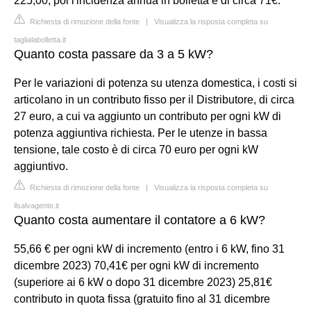
225,00, poi l'incidenza annua in bolletta è di circa 71€.
Richiesta di rimozione della fonte
|
Visualizza la risposta completa su
taglialabolletta.it
Quanto costa passare da 3 a 5 kW?
Per le variazioni di potenza su utenza domestica, i costi si
articolano in un contributo fisso per il Distributore, di circa
27 euro, a cui va aggiunto un contributo per ogni kW di
potenza aggiuntiva richiesta. Per le utenze in bassa
tensione, tale costo è di circa 70 euro per ogni kW
aggiuntivo.
Richiesta di rimozione della fonte
|
Visualizza la risposta completa su
ilsalvagente.it
Quanto costa aumentare il contatore a 6 kW?
55,66 € per ogni kW di incremento (entro i 6 kW, fino 31
dicembre 2023) 70,41€ per ogni kW di incremento
(superiore ai 6 kW o dopo 31 dicembre 2023) 25,81€
contributo in quota fissa (gratuito fino al 31 dicembre