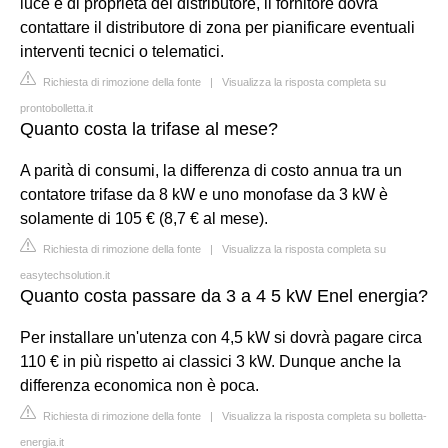
luce è di proprietà del distributore, il fornitore dovrà
contattare il distributore di zona per pianificare eventuali
interventi tecnici o telematici.
Richiesta di rimozione della fonte
|
Visualizza la risposta completa su
prontobolletta.it
Quanto costa la trifase al mese?
A parità di consumi, la differenza di costo annua tra un
contatore trifase da 8 kW e uno monofase da 3 kW è
solamente di 105 € (8,7 € al mese).
Richiesta di rimozione della fonte
|
Visualizza la risposta completa su
easytechsolution.it
Quanto costa passare da 3 a 4 5 kW Enel energia?
Per installare un'utenza con 4,5 kW si dovrà pagare circa
110 € in più rispetto ai classici 3 kW. Dunque anche la
differenza economica non è poca.
Richiesta di rimozione della fonte
|
Visualizza la risposta completa su bolletta-
energia.it