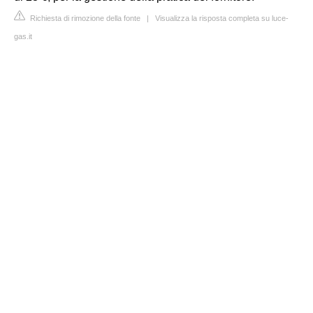
Richiesta di rimozione della fonte
|
Visualizza la risposta completa su luce-
gas.it