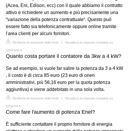
(Acea, Eni, Edison, ecc) con il quale abbiamo il contratto
attivo e richiedere un aumento e più precisamente una
“variazione della potenza contrattuale“. Questo può
essere fatto sia telefonicamente oppure online tramite
l'area clienti per alcuni fornitori.
Richiesta di rimozione della fonte
|
Visualizza la risposta completa su
newsauto.it
Quanto costa portare il contatore da 3kw a 4 kW?
Se ad esempio, si vuole far salire la potenza da 3 a 4 kW
, il costo è di circa 85 euro (23 euro di oneri
amministrativi, più 56,16 euro per la quota potenza
aggiuntiva) e viene addebitato in una sola volta.
Richiesta di rimozione della fonte
|
Visualizza la risposta completa su
sorgenia.it
Come fare l'aumento di potenza Enel?
È sufficiente contattare il proprio fornitore di energia