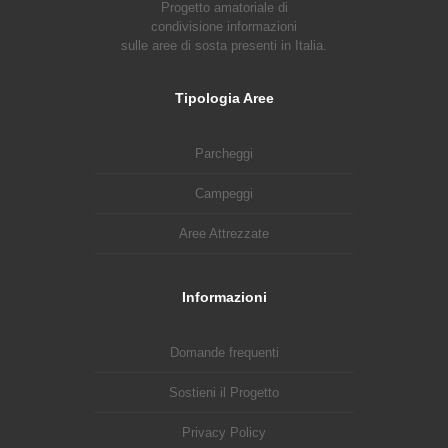
Progetto amatoriale di
condivisione informazioni
sulle aree di sosta presenti in Italia.
Tipologia Aree
Parcheggi
Campeggi
Aree Attrezzate
Informazioni
Domande frequenti
Sostieni il Progetto
Privacy Policy