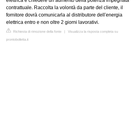
elettrica e chiedere un aumento della potenza impegnata
contrattuale. Raccolta la volontà da parte del cliente, il
fornitore dovrà comunicarla al distributore dell'energia
elettrica entro e non oltre 2 giorni lavorativi.
Richiesta di rimozione della fonte
|
Visualizza la risposta completa su
prontobolletta.it