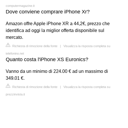
computermagazine.it
Dove conviene comprare iPhone Xr?
Amazon offre Apple iPhone XR a 44,2€, prezzo che
identifica ad oggi la miglior offerta disponibile sul
mercato.
Richiesta di rimozione della fonte
|
Visualizza la risposta completa su
telefonino.net
Quanto costa l'iPhone XS Euronics?
Vanno da un minimo di 224.00 € ad un massimo di
349.01 €.
Richiesta di rimozione della fonte
|
Visualizza la risposta completa su
prezzinvista.it