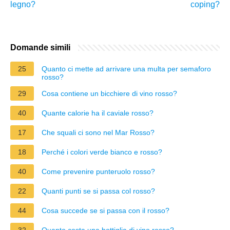
legno?
coping?
Domande simili
25
Quanto ci mette ad arrivare una multa per semaforo
rosso?
29
Cosa contiene un bicchiere di vino rosso?
40
Quante calorie ha il caviale rosso?
17
Che squali ci sono nel Mar Rosso?
18
Perché i colori verde bianco e rosso?
40
Come prevenire punteruolo rosso?
22
Quanti punti se si passa col rosso?
44
Cosa succede se si passa con il rosso?
32
Quanto costa una bottiglia di vino rosso?