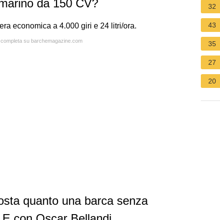
marino da 150 CV?
32
43
a economica a 4.000 giri e 24 litri/ora.
ta completa su barchemagazine.com
35
27
20
osta quanto una barca senza
E con Oscar Bellandi