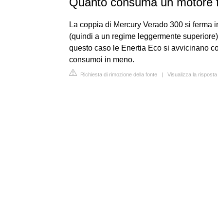
Quanto consuma un motore f
La coppia di Mercury Verado 300 si ferma i
(quindi a un regime leggermente superiore
questo caso le Enertia Eco si avvicinano con
consumoi in meno.
Richiesta di rimozione della fonte
|
Visualizza la rispost