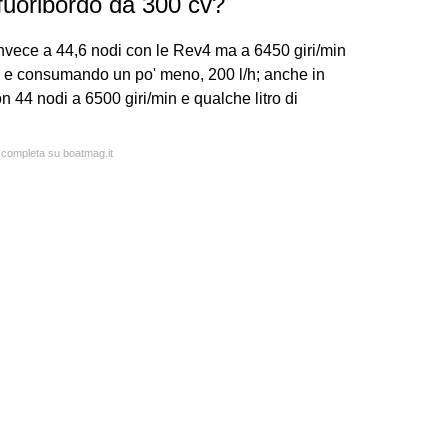
uoribordo da 300 cv?
nvece a 44,6 nodi con le Rev4 ma a 6450 giri/min
) e consumando un po' meno, 200 l/h; anche in
 44 nodi a 6500 giri/min e qualche litro di
a completa su boatmag.it