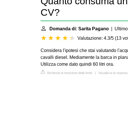
Quanto consuma un 
CV?
Domanda di: Sarita Pagano
| Ultimo
Valutazione: 4.3/5
(
13 vot
Considera l'ipotesi che stai valutando l'ac
cavalli diesel. Mediamente la barca in plana
Utilizza come dato quindi 60 litri ora.
Richiesta di rimozione della fonte
|
Visualizza la rispos