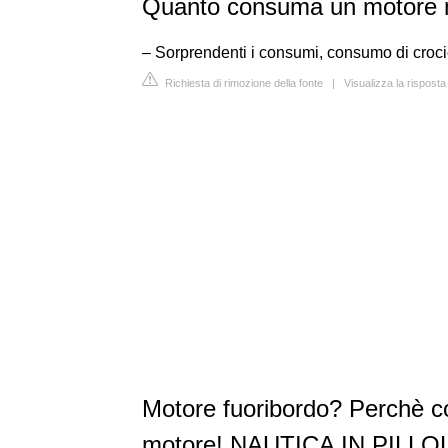
Quanto consuma un motore 
– Sorprendenti i consumi, consumo di crocier
Richiesta di rimozione della fonte
|
Visualizza la rispos
Motore fuoribordo? Perchè c
motore! NAUTICA IN PILLOL