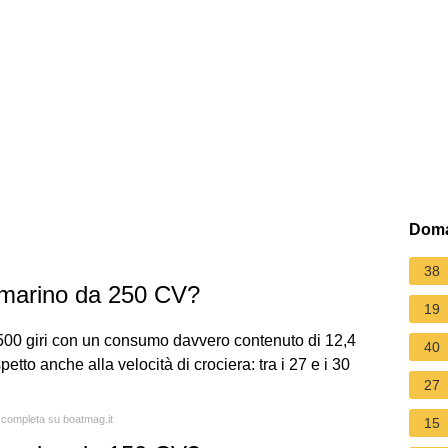
Doma
38
marino da 250 CV?
19
500 giri con un consumo davvero contenuto di 12,4
40
petto anche alla velocità di crociera: tra i 27 e i 30
27
a completa su boatmag.it
15