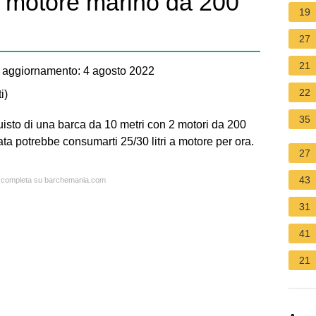
motore marino da 200
19
27
21
 aggiornamento: 4 agosto 2022
22
i
)
35
quisto di una barca da 10 metri con 2 motori da 200
ta potrebbe consumarti 25/30 litri a motore per ora.
27
43
ta completa su barchemania.com
31
41
21