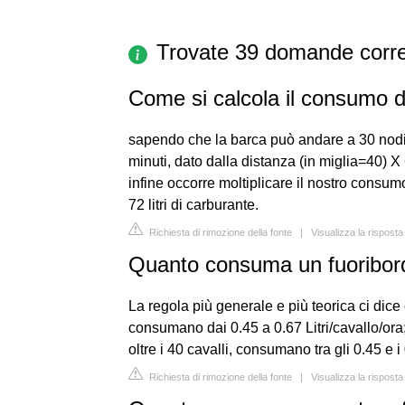
Trovate 39 domande corre
Come si calcola il consumo d
sapendo che la barca può andare a 30 nodi 
minuti, dato dalla distanza (in miglia=40) X 6
infine occorre moltiplicare il nostro consum
72 litri di carburante.
Richiesta di rimozione della fonte
|
Visualizza la risposta
Quanto consuma un fuoribor
La regola più generale e più teorica ci dice 
consumano dai 0.45 a 0.67 Litri/cavallo/ora;
oltre i 40 cavalli, consumano tra gli 0.45 e i 
Richiesta di rimozione della fonte
|
Visualizza la rispos