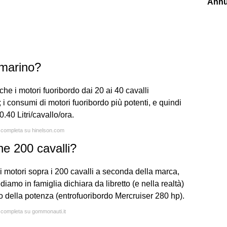
Annu
marino?
che i motori fuoribordo dai 20 ai 40 cavalli
 i consumi di motori fuoribordo più potenti, e quindi
0.40 Litri/cavallo/ora.
a completa su hinelson.com
 200 cavalli?
motori sopra i 200 cavalli a seconda della marca,
amo in famiglia dichiara da libretto (e nella realtà)
mo della potenza (entrofuoribordo Mercruiser 280 hp).
a completa su gommonauti.it