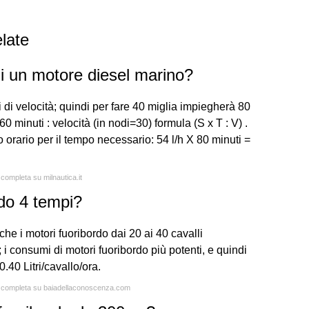
late
i un motore diesel marino?
di velocità; quindi per fare 40 miglia impiegherà 80
0 minuti : velocità (in nodi=30) formula (S x T : V) .
o orario per il tempo necessario: 54 l/h X 80 minuti =
 completa su milnautica.it
do 4 tempi?
che i motori fuoribordo dai 20 ai 40 cavalli
 i consumi di motori fuoribordo più potenti, e quindi
0.40 Litri/cavallo/ora.
ta completa su baiadellaconoscenza.com