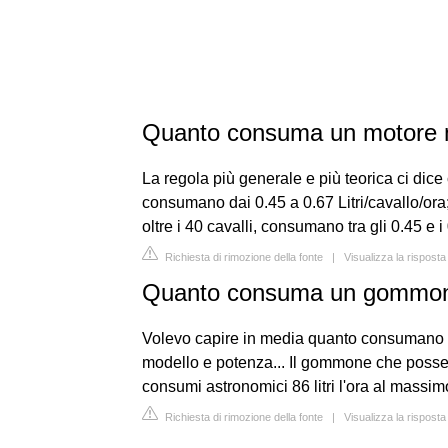
Quanto consuma un motore 
La regola più generale e più teorica ci dice 
consumano dai 0.45 a 0.67 Litri/cavallo/ora;
oltre i 40 cavalli, consumano tra gli 0.45 e i 
Richiesta di rimozione della fonte
|
Visualizza la rispost
Quanto consuma un gommone
Volevo capire in media quanto consumano i 
modello e potenza... Il gommone che possedi
consumi astronomici 86 litri l'ora al massi
Richiesta di rimozione della fonte
|
Visualizza la rispost