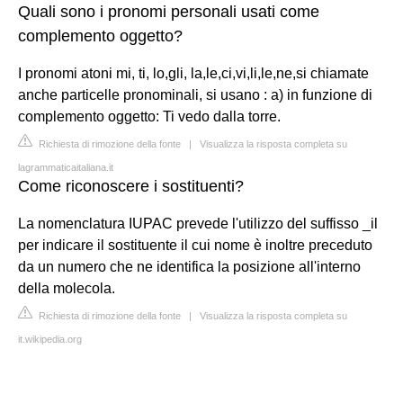
Quali sono i pronomi personali usati come
complemento oggetto?
I pronomi atoni mi, ti, lo,gli, la,le,ci,vi,li,le,ne,si chiamate
anche particelle pronominali, si usano : a) in funzione di
complemento oggetto: Ti vedo dalla torre.
Richiesta di rimozione della fonte
|
Visualizza la risposta completa su
lagrammaticaitaliana.it
Come riconoscere i sostituenti?
La nomenclatura IUPAC prevede l'utilizzo del suffisso _il
per indicare il sostituente il cui nome è inoltre preceduto
da un numero che ne identifica la posizione all'interno
della molecola.
Richiesta di rimozione della fonte
|
Visualizza la risposta completa su
it.wikipedia.org