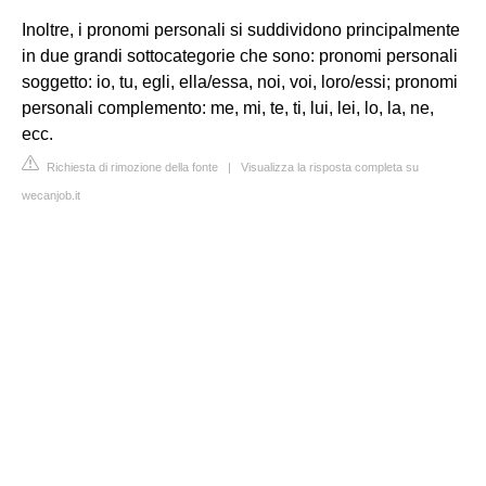
Inoltre, i pronomi personali si suddividono principalmente
in due grandi sottocategorie che sono: pronomi personali
soggetto: io, tu, egli, ella/essa, noi, voi, loro/essi; pronomi
personali complemento: me, mi, te, ti, lui, lei, lo, la, ne,
ecc.
Richiesta di rimozione della fonte
|
Visualizza la risposta completa su
wecanjob.it