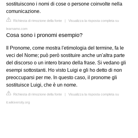
sostituiscono i nomi di cose o persone coinvolte nella
comunicazione.
Richiesta di rimozione della fonte
|
Visualizza la risposta completa su
learnamo.com
Cosa sono i pronomi esempio?
Il Pronome, come mostra l'etimologia del termine, fa le
veci del Nome; può però sostituire anche un'altra parte
del discorso o un intero brano della frase. Si vedano gli
esempi sottostanti. Ho visto Luigi e gli ho detto di non
preoccuparsi per me. In questo caso, il pronome gli
sostituisce Luigi, che è un nome.
Richiesta di rimozione della fonte
|
Visualizza la risposta completa su
it.wikiversity.org