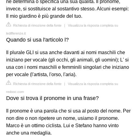
ne determina o specifica una sua qualità. Il pronome,
invece, si sostituisce al sostantivo stesso. Alcuni esempi:
Il mio giardino è più grande del tuo.
Richiesta di rimozione della fonte
|
Visualizza la risposta completa su
ledifferenze.it
Quando si usa l'articolo l?
Il plurale GLI si usa anche davanti ai nomi maschili che
iniziano per vocale (gli occhi, gli animali, gli uomini); L' si
usa con i nomi maschili e femminili singolari che iniziano
per vocale (l'artista, l'orso, l'aria).
Richiesta di rimozione della fonte
|
Visualizza la risposta completa su
redooc.com
Dove si trova il pronome in una frase?
Il pronome è una parola che si usa al posto del nome. Per
non dire o non ripetere un nome, usiamo il pronome.
Marco è un ottimo ciclista. Lui e Stefano hanno vinto
anche una medaglia.