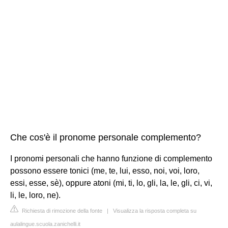
Che cos'è il pronome personale complemento?
I pronomi personali che hanno funzione di complemento
possono essere tonici (me, te, lui, esso, noi, voi, loro,
essi, esse, sè), oppure atoni (mi, ti, lo, gli, la, le, gli, ci, vi,
li, le, loro, ne).
Richiesta di rimozione della fonte
|
Visualizza la risposta completa su
aulalingue.scuola.zanichelli.it