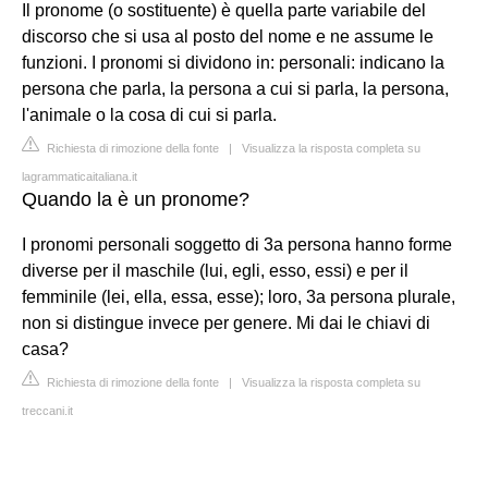
Il pronome (o sostituente) è quella parte variabile del
discorso che si usa al posto del nome e ne assume le
funzioni. I pronomi si dividono in: personali: indicano la
persona che parla, la persona a cui si parla, la persona,
l'animale o la cosa di cui si parla.
Richiesta di rimozione della fonte
|
Visualizza la risposta completa su
lagrammaticaitaliana.it
Quando la è un pronome?
I pronomi personali soggetto di 3a persona hanno forme
diverse per il maschile (lui, egli, esso, essi) e per il
femminile (lei, ella, essa, esse); loro, 3a persona plurale,
non si distingue invece per genere. Mi dai le chiavi di
casa?
Richiesta di rimozione della fonte
|
Visualizza la risposta completa su
treccani.it