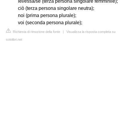
lei/essa/sé (terza persona singolare femminile);
ciò (terza persona singolare neutra);
noi (prima persona plurale);
voi (seconda persona plurale);
Richiesta di rimozione della fonte
|
Visualizza la risposta completa su
sololibri.net