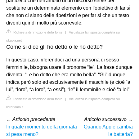
particella che nell'ambito di un discorso serve per
sostituire un determinato elemento con l'obiettivo di far sì
che non ci siano delle ripetizioni e per far sì che un testo
diventi quindi molto più scorrevole.
Richiesta di rimozione della fonte
|
Visualizza la risposta completa su
skuola.net
Come si dice gli ho detto o le ho detto?
In questo caso, riferendoci ad una persona di sesso
femminile, bisogna usare il pronome “le”. La frase dunque
diventa: “Le ho detto che era molto bella”. “Gli”,dunque,
indica però solo ed esclusivamente il maschile (e cioè “a
lui”, “loro”, “a loro”, “a essi”), “le” il femminile e cioè “a lei”.
Richiesta di rimozione della fonte
|
Visualizza la risposta completa su
libreriamo.it
←
Articolo precedente
Articolo successivo
→
In quale momento della giornata
Quando Apple cambia
si pesa meno?
la batteria?