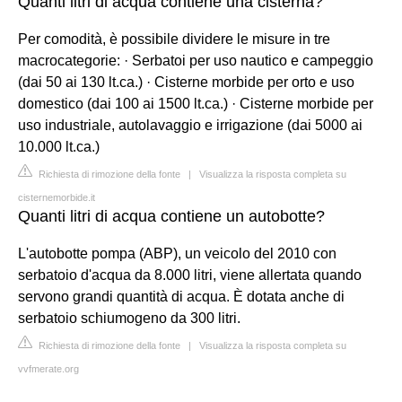
Quanti litri di acqua contiene una cisterna?
Per comodità, è possibile dividere le misure in tre
macrocategorie: · Serbatoi per uso nautico e campeggio
(dai 50 ai 130 lt.ca.) · Cisterne morbide per orto e uso
domestico (dai 100 ai 1500 lt.ca.) · Cisterne morbide per
uso industriale, autolavaggio e irrigazione (dai 5000 ai
10.000 lt.ca.)
Richiesta di rimozione della fonte
|
Visualizza la risposta completa su
cisternemorbide.it
Quanti litri di acqua contiene un autobotte?
L'autobotte pompa (ABP), un veicolo del 2010 con
serbatoio d'acqua da 8.000 litri, viene allertata quando
servono grandi quantità di acqua. È dotata anche di
serbatoio schiumogeno da 300 litri.
Richiesta di rimozione della fonte
|
Visualizza la risposta completa su
vvfmerate.org