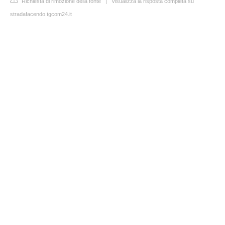
Richiesta di rimozione della fonte
|
Visualizza la risposta completa su
stradafacendo.tgcom24.it