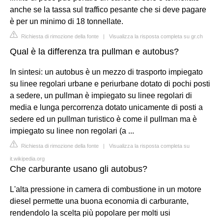
anche se la tassa sul traffico pesante che si deve pagare
è per un minimo di 18 tonnellate.
Richiesta di rimozione della fonte
|
Visualizza la risposta completa su gr.ch
Qual è la differenza tra pullman e autobus?
In sintesi: un autobus è un mezzo di trasporto impiegato
su linee regolari urbane e periurbane dotato di pochi posti
a sedere, un pullman è impiegato su linee regolari di
media e lunga percorrenza dotato unicamente di posti a
sedere ed un pullman turistico è come il pullman ma è
impiegato su linee non regolari (a ...
Richiesta di rimozione della fonte
|
Visualizza la risposta completa su
it.wikipedia.org
Che carburante usano gli autobus?
L'alta pressione in camera di combustione in un motore
diesel permette una buona economia di carburante,
rendendolo la scelta più popolare per molti usi