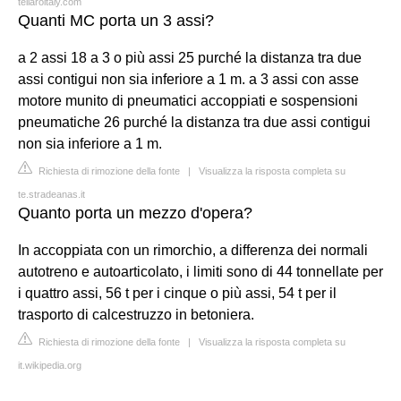
tellaroitaly.com
Quanti MC porta un 3 assi?
a 2 assi 18 a 3 o più assi 25 purché la distanza tra due
assi contigui non sia inferiore a 1 m. a 3 assi con asse
motore munito di pneumatici accoppiati e sospensioni
pneumatiche 26 purché la distanza tra due assi contigui
non sia inferiore a 1 m.
Richiesta di rimozione della fonte
|
Visualizza la risposta completa su
te.stradeanas.it
Quanto porta un mezzo d'opera?
In accoppiata con un rimorchio, a differenza dei normali
autotreno e autoarticolato, i limiti sono di 44 tonnellate per
i quattro assi, 56 t per i cinque o più assi, 54 t per il
trasporto di calcestruzzo in betoniera.
Richiesta di rimozione della fonte
|
Visualizza la risposta completa su
it.wikipedia.org