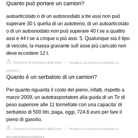
Quanto può portare un camion?
autoarticolato o di un autosnodato a tre assi non può
superare 30 t, quella di un autotreno, di un autoarticolato
o di un autosnodato non può superare 40 t se a quattro
assi e 44 t se a cinque o più assi. 5. Qualunque sia il tipo
di veicolo, la massa gravante sull asse più caricato non
deve eccedere 12 t.
Richiesta di rimozione della fonte
|
Visualizza la risposta completa su
teonline.it
Quanto è un serbatoio di un camion?
Per quanto riguarda il costo del pieno, infatti, rispetto a
marzo 2009, un autotrasportatore alla guida di un Tir di
peso superiore alle 11 tonnellate con una capacita' di
serbatoio di 500 litri, paga, oggi, 724.6 euro per fare il
pieno di gasolio.
Richiesta di rimozione della fonte
|
Visualizza la risposta completa su
ilportaledellautomobilista.it