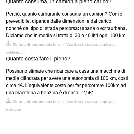
Quanto consuma un camion a pieno carico?
Perciò, quanto carburante consuma un camion? Com'è
prevedibile, dipende dalle dimensioni e dal carico,
nonché dal tipo di strada percorsa: urbana o extraurbana.
Diciamo che in media si tratta di 30 o 40 litri ogni 100 km.
Richiesta di rimozione della fonte
|
Visualizza la risposta completa su
webfleet.com
Quanto costa fare il pieno?
Possiamo stimare che ricaricare a casa una macchina di
media cilindrata per avere una autonomia di 100 km, costi
circa 4€. L'equivalente costo per far percorrere 100km ad
una macchina a benzina è di circa 12,5€*.
Richiesta di rimozione della fonte
|
Visualizza la risposta completa su
enelx.com