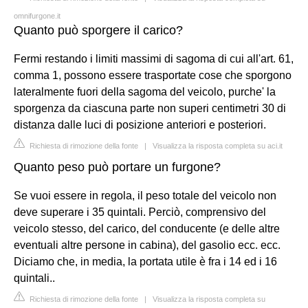
omnifurgone.it
Quanto può sporgere il carico?
Fermi restando i limiti massimi di sagoma di cui all'art. 61,
comma 1, possono essere trasportate cose che sporgono
lateralmente fuori della sagoma del veicolo, purche' la
sporgenza da ciascuna parte non superi centimetri 30 di
distanza dalle luci di posizione anteriori e posteriori.
Richiesta di rimozione della fonte
|
Visualizza la risposta completa su aci.it
Quanto peso può portare un furgone?
Se vuoi essere in regola, il peso totale del veicolo non
deve superare i 35 quintali. Perciò, comprensivo del
veicolo stesso, del carico, del conducente (e delle altre
eventuali altre persone in cabina), del gasolio ecc. ecc.
Diciamo che, in media, la portata utile è fra i 14 ed i 16
quintali..
Richiesta di rimozione della fonte
|
Visualizza la risposta completa su