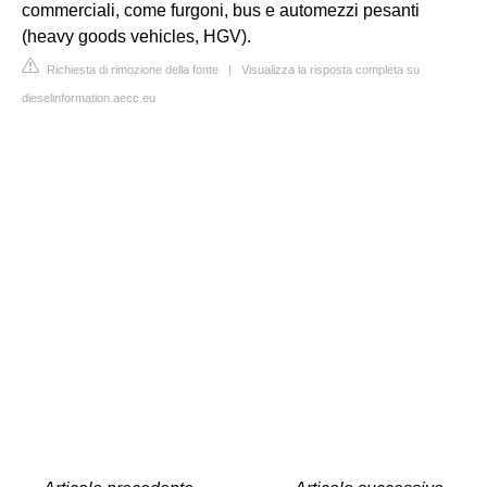
commerciali, come furgoni, bus e automezzi pesanti
(heavy goods vehicles, HGV).
Richiesta di rimozione della fonte
|
Visualizza la risposta completa su
dieselinformation.aecc.eu