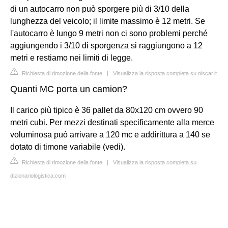
di un autocarro non può sporgere più di 3/10 della
lunghezza del veicolo; il limite massimo è 12 metri. Se
l'autocarro è lungo 9 metri non ci sono problemi perché
aggiungendo i 3/10 di sporgenza si raggiungono a 12
metri e restiamo nei limiti di legge.
Richiesta di rimozione della fonte
|
Visualizza la risposta completa su niscar.it
Quanti MC porta un camion?
Il carico più tipico è 36 pallet da 80x120 cm ovvero 90
metri cubi. Per mezzi destinati specificamente alla merce
voluminosa può arrivare a 120 mc e addirittura a 140 se
dotato di timone variabile (vedi).
Richiesta di rimozione della fonte
|
Visualizza la risposta completa su
dizionariologistica.com