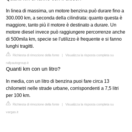
In linea di massima, un motore benzina può durare fino a
300.000 km, a seconda della cilindrata: quanto questa è
maggiore, tanto più il motore è destinato a durare. Un
motore diesel invece può raggiungere percorrenze anche
di 500mila km, specie se l'utilizzo è frequente e si fanno
lunghi tragitti.
Richiesta di rimozione della fonte
|
Visualizza la risposta completa su
rallyautogroup.it
Quanti km con un litro?
In media, con un litro di benzina puoi fare circa 13
chilometri nelle strade urbane, corrispondenti a 7,5 litri
per 100 km.
Richiesta di rimozione della fonte
|
Visualizza la risposta completa su
vargas.it