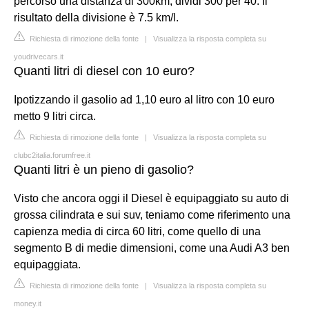
percorso una distanza di 300km, dividi 300 per 40. Il
risultato della divisione è 7.5 km/l.
Richiesta di rimozione della fonte
|
Visualizza la risposta completa su
youdrivecars.it
Quanti litri di diesel con 10 euro?
Ipotizzando il gasolio ad 1,10 euro al litro con 10 euro
metto 9 litri circa.
Richiesta di rimozione della fonte
|
Visualizza la risposta completa su
clubc2italia.forumfree.it
Quanti litri è un pieno di gasolio?
Visto che ancora oggi il Diesel è equipaggiato su auto di
grossa cilindrata e sui suv, teniamo come riferimento una
capienza media di circa 60 litri, come quello di una
segmento B di medie dimensioni, come una Audi A3 ben
equipaggiata.
Richiesta di rimozione della fonte
|
Visualizza la risposta completa su
money.it