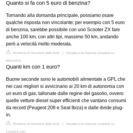
Quanto si fa con 5 euro di benzina?
Tornando alla domanda principale, possiamo osare
qualche risposta non vincolante; per esempio con 5 euro
di benzina, sarebbe possibile con uno Scooter ZX fare
anche 100 km, con altri tipi, massimo 50 km, andando
però a velocità molto moderata.
Richiesta di rimozione della fonte
|
Visualizza la risposta completa su
lettera43.it
Quanti km con 1 euro?
Buone seconde sono le automobili alimentate a GPL che
nei casi migliori si avvicinano ai 20 km di autonomia con
un euro di gas, tallonate dalle regine del gasolio, ovvero
quelle vetture diesel super efficienti che vantano consumi
da record (Peugeot 208 e Seat Ibiza) e dalle ibride plug-
in.
Richiesta di rimozione della fonte
|
Visualizza la risposta completa su
it.motor1.com