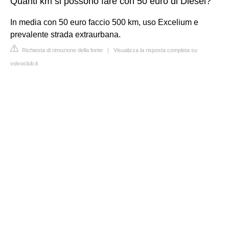
Quanti km si possono fare con 50 euro di Diesel?
In media con 50 euro faccio 500 km, uso Excelium e
prevalente strada extraurbana.
Richiesta di rimozione della fonte
|
Visualizza la risposta completa su
volvoclub.it