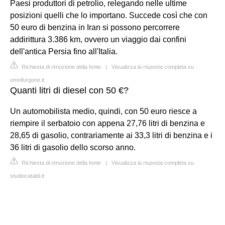
Paesi produttori di petrolio, relegando nelle ultime
posizioni quelli che lo importano. Succede così che con
50 euro di benzina in Iran si possono percorrere
addirittura 3.386 km, ovvero un viaggio dai confini
dell'antica Persia fino all'Italia.
Richiesta di rimozione della fonte
|
Visualizza la risposta completa su
omnifurgone.it
Quanti litri di diesel con 50 €?
Un automobilista medio, quindi, con 50 euro riesce a
riempire il serbatoio con appena 27,76 litri di benzina e
28,65 di gasolio, contrariamente ai 33,3 litri di benzina e i
36 litri di gasolio dello scorso anno.
Richiesta di rimozione della fonte
|
Visualizza la risposta completa su
studiocataldi.it