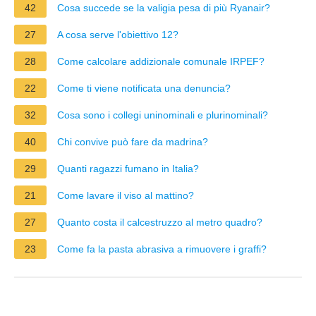
42
Cosa succede se la valigia pesa di più Ryanair?
27
A cosa serve l'obiettivo 12?
28
Come calcolare addizionale comunale IRPEF?
22
Come ti viene notificata una denuncia?
32
Cosa sono i collegi uninominali e plurinominali?
40
Chi convive può fare da madrina?
29
Quanti ragazzi fumano in Italia?
21
Come lavare il viso al mattino?
27
Quanto costa il calcestruzzo al metro quadro?
23
Come fa la pasta abrasiva a rimuovere i graffi?