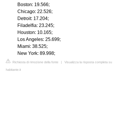
Boston: 19.566;
Chicago: 22.526;
Detroit: 17.204;
Filadelfia: 23.245;
Houston: 10.165;
Los Angeles: 25.699;
Miami: 38.525;
New York: 89.998;
Richiesta di rimozione della fonte
|
Visualizza la risposta completa su
habitante.it