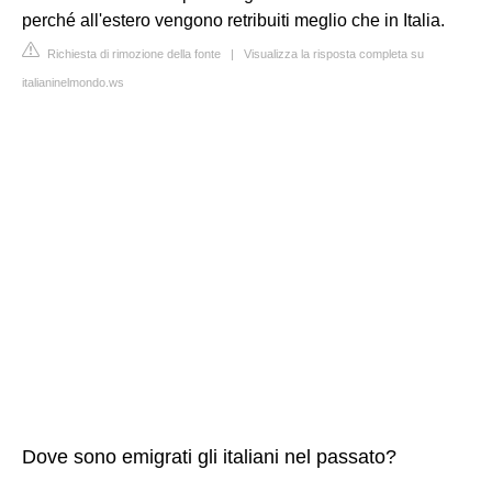
perché all'estero vengono retribuiti meglio che in Italia.
Richiesta di rimozione della fonte
|
Visualizza la risposta completa su
italianinelmondo.ws
Dove sono emigrati gli italiani nel passato?