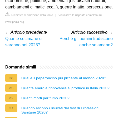
economiche, politiche, ambientali (es. disastri naturali,
cambiamenti climatici ecc...), guerre in atto, persecuzione.
Richiesta di rimozione della fonte
|
Visualizza la risposta completa su
it.wikipedia.org
←
Articolo precedente
Articolo successivo
→
Quante settimane ci
Perché gli uomini tradiscono
saranno nel 2023?
anche se amano?
Domande simili
28
Qual è il peperoncino più piccante al mondo 2020?
35
Quanta energia rinnovabile si produce in Italia 2020?
32
Quanti morti per fumo 2020?
27
Quando escono i risultati del test di Professioni
Sanitarie 2020?