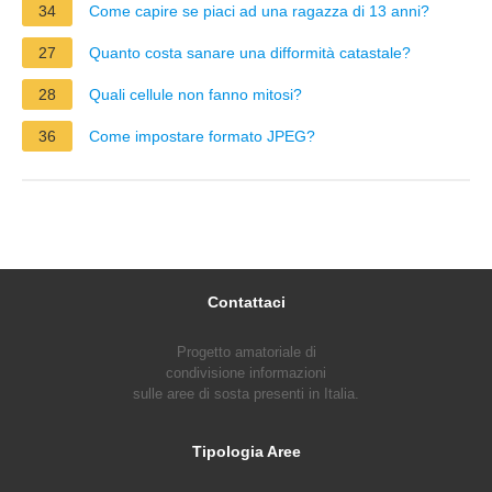
34
Come capire se piaci ad una ragazza di 13 anni?
27
Quanto costa sanare una difformità catastale?
28
Quali cellule non fanno mitosi?
36
Come impostare formato JPEG?
Contattaci
Progetto amatoriale di
condivisione informazioni
sulle aree di sosta presenti in Italia.
Tipologia Aree