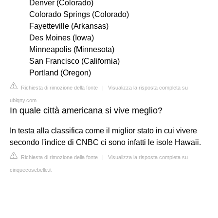
Denver (Colorado)
Colorado Springs (Colorado)
Fayetteville (Arkansas)
Des Moines (Iowa)
Minneapolis (Minnesota)
San Francisco (California)
Portland (Oregon)
Richiesta di rimozione della fonte
|
Visualizza la risposta completa su
ubiqny.com
In quale città americana si vive meglio?
In testa alla classifica come il miglior stato in cui vivere
secondo l'indice di CNBC ci sono infatti le isole Hawaii.
Richiesta di rimozione della fonte
|
Visualizza la risposta completa su
cinquecosebelle.it