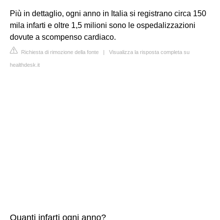
Più in dettaglio, ogni anno in Italia si registrano circa 150
mila infarti e oltre 1,5 milioni sono le ospedalizzazioni
dovute a scompenso cardiaco.
Richiesta di rimozione della fonte
|
Visualizza la risposta completa su
healthdesk.it
Quanti infarti ogni anno?