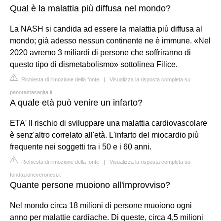
Qual è la malattia più diffusa nel mondo?
La NASH si candida ad essere la malattia più diffusa al
mondo; già adesso nessun continente ne è immune. «Nel
2020 avremo 3 miliardi di persone che soffriranno di
questo tipo di dismetabolismo» sottolinea Filice.
Richiesta di rimozione della fonte
|
Visualizza la risposta completa su
panoramasanita.it
A quale età può venire un infarto?
ETA' Il rischio di sviluppare una malattia cardiovascolare
è senz'altro correlato all'età. L'infarto del miocardio più
frequente nei soggetti tra i 50 e i 60 anni.
Richiesta di rimozione della fonte
|
Visualizza la risposta completa su
fondazioneveronesi.it
Quante persone muoiono all'improvviso?
Nel mondo circa 18 milioni di persone muoiono ogni
anno per malattie cardiache. Di queste, circa 4,5 milioni