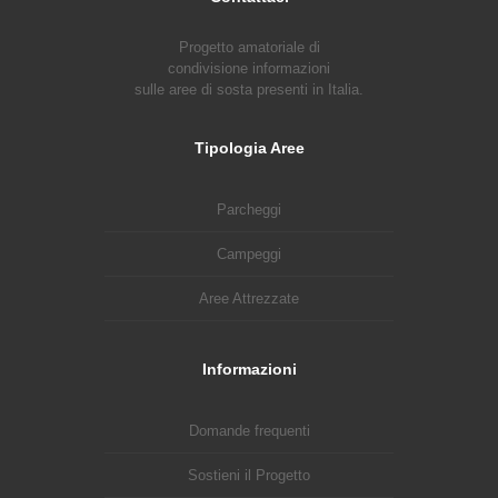
Progetto amatoriale di
condivisione informazioni
sulle aree di sosta presenti in Italia.
Tipologia Aree
Parcheggi
Campeggi
Aree Attrezzate
Informazioni
Domande frequenti
Sostieni il Progetto