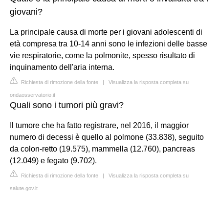
giovani?
La principale causa di morte per i giovani adolescenti di
età compresa tra 10-14 anni sono le infezioni delle basse
vie respiratorie, come la polmonite, spesso risultato di
inquinamento dell'aria interna.
Richiesta di rimozione della fonte
|
Visualizza la risposta completa su
ondaosservatorio.it
Quali sono i tumori più gravi?
Il tumore che ha fatto registrare, nel 2016, il maggior
numero di decessi è quello al polmone (33.838), seguito
da colon-retto (19.575), mammella (12.760), pancreas
(12.049) e fegato (9.702).
Richiesta di rimozione della fonte
|
Visualizza la risposta completa su
salute.gov.it