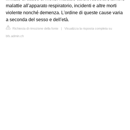
malattie all'apparato respiratorio, incidenti e altre morti
violente nonché demenza. L'ordine di queste cause varia
a seconda del sesso e dell'età.
Richiesta di rimozione della fonte
|
Visualizza la risposta completa su
bfs.admin.ch