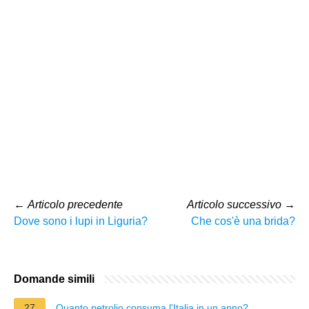
←
Articolo precedente
Articolo successivo
→
Dove sono i lupi in Liguria?
Che cos'è una brida?
Domande simili
27
Quanto petrolio consuma l'Italia in un anno?