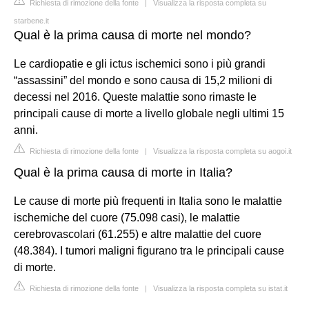
Richiesta di rimozione della fonte
|
Visualizza la risposta completa su
starbene.it
Qual è la prima causa di morte nel mondo?
Le cardiopatie e gli ictus ischemici sono i più grandi
“assassini” del mondo e sono causa di 15,2 milioni di
decessi nel 2016. Queste malattie sono rimaste le
principali cause di morte a livello globale negli ultimi 15
anni.
Richiesta di rimozione della fonte
|
Visualizza la risposta completa su aogoi.it
Qual è la prima causa di morte in Italia?
Le cause di morte più frequenti in Italia sono le malattie
ischemiche del cuore (75.098 casi), le malattie
cerebrovascolari (61.255) e altre malattie del cuore
(48.384). I tumori maligni figurano tra le principali cause
di morte.
Richiesta di rimozione della fonte
|
Visualizza la risposta completa su istat.it