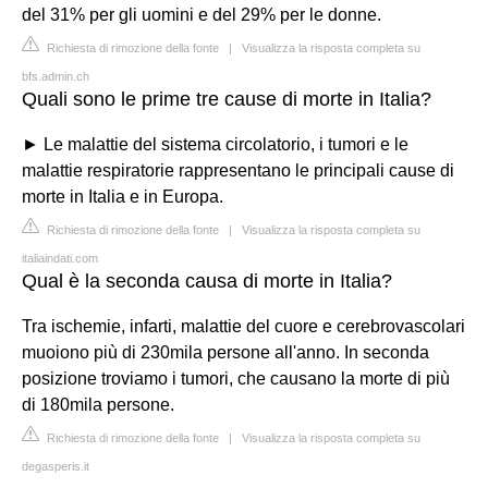
del 31% per gli uomini e del 29% per le donne.
Richiesta di rimozione della fonte
|
Visualizza la risposta completa su
bfs.admin.ch
Quali sono le prime tre cause di morte in Italia?
► Le malattie del sistema circolatorio, i tumori e le
malattie respiratorie rappresentano le principali cause di
morte in Italia e in Europa.
Richiesta di rimozione della fonte
|
Visualizza la risposta completa su
italiaindati.com
Qual è la seconda causa di morte in Italia?
Tra ischemie, infarti, malattie del cuore e cerebrovascolari
muoiono più di 230mila persone all'anno. In seconda
posizione troviamo i tumori, che causano la morte di più
di 180mila persone.
Richiesta di rimozione della fonte
|
Visualizza la risposta completa su
degasperis.it