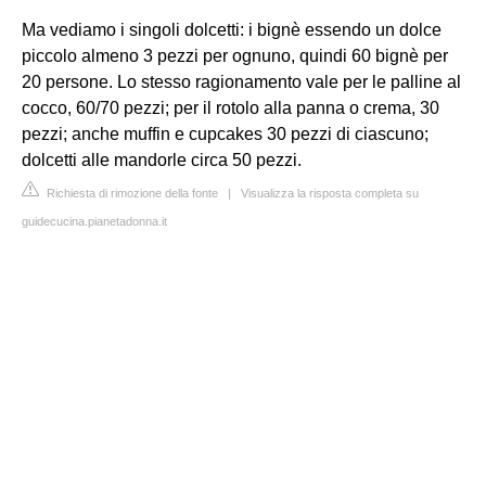
Ma vediamo i singoli dolcetti: i bignè essendo un dolce
piccolo almeno 3 pezzi per ognuno, quindi 60 bignè per
20 persone. Lo stesso ragionamento vale per le palline al
cocco, 60/70 pezzi; per il rotolo alla panna o crema, 30
pezzi; anche muffin e cupcakes 30 pezzi di ciascuno;
dolcetti alle mandorle circa 50 pezzi.
Richiesta di rimozione della fonte
|
Visualizza la risposta completa su
guidecucina.pianetadonna.it