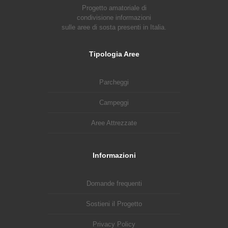
Progetto amatoriale di
condivisione informazioni
sulle aree di sosta presenti in Italia.
Tipologia Aree
Parcheggi
Campeggi
Aree Attrezzate
Informazioni
Domande frequenti
Sostieni il Progetto
Privacy Policy