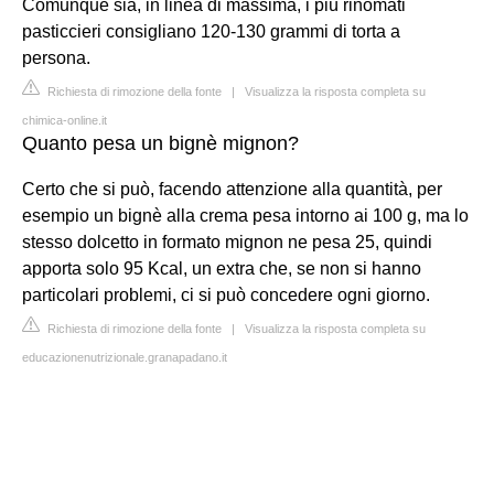
Comunque sia, in linea di massima, i più rinomati
pasticcieri consigliano 120-130 grammi di torta a
persona.
Richiesta di rimozione della fonte
|
Visualizza la risposta completa su
chimica-online.it
Quanto pesa un bignè mignon?
Certo che si può, facendo attenzione alla quantità, per
esempio un bignè alla crema pesa intorno ai 100 g, ma lo
stesso dolcetto in formato mignon ne pesa 25, quindi
apporta solo 95 Kcal, un extra che, se non si hanno
particolari problemi, ci si può concedere ogni giorno.
Richiesta di rimozione della fonte
|
Visualizza la risposta completa su
educazionenutrizionale.granapadano.it