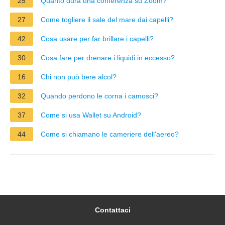
25
Quanto dura una conferenza su Zoom?
27
Come togliere il sale del mare dai capelli?
42
Cosa usare per far brillare i capelli?
30
Cosa fare per drenare i liquidi in eccesso?
16
Chi non può bere alcol?
32
Quando perdono le corna i camosci?
37
Come si usa Wallet su Android?
44
Come si chiamano le cameriere dell'aereo?
Contattaci