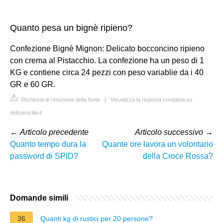
Quanto pesa un bignè ripieno?
Confezione Bignè Mignon: Delicato bocconcino ripieno
con crema al Pistacchio. La confezione ha un peso di 1
KG e contiene circa 24 pezzi con peso variablie da i 40
GR e 60 GR.
Richiesta di rimozione della fonte
|
Visualizza la risposta completa su
deliziesicilia.it
←
Articolo precedente
Articolo successivo
→
Quanto tempo dura la
Quante ore lavora un volontario
password di SPID?
della Croce Rossa?
Domande simili
36
Quanti kg di rustici per 20 persone?