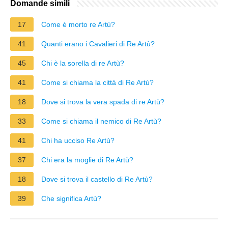
Domande simili
17
Come è morto re Artù?
41
Quanti erano i Cavalieri di Re Artù?
45
Chi è la sorella di re Artù?
41
Come si chiama la città di Re Artù?
18
Dove si trova la vera spada di re Artù?
33
Come si chiama il nemico di Re Artù?
41
Chi ha ucciso Re Artù?
37
Chi era la moglie di Re Artù?
18
Dove si trova il castello di Re Artù?
39
Che significa Artù?