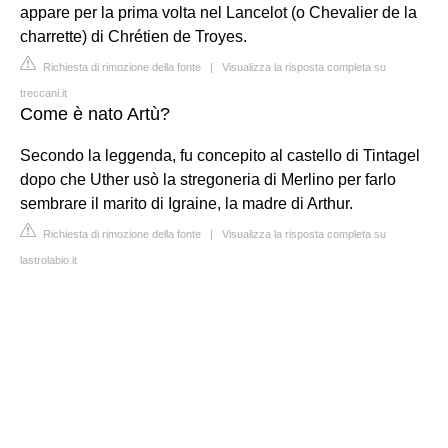
appare per la prima volta nel Lancelot (o Chevalier de la
charrette) di Chrétien de Troyes.
Richiesta di rimozione della fonte
|
Visualizza la risposta completa su
treccani.it
Come è nato Artù?
Secondo la leggenda, fu concepito al castello di Tintagel
dopo che Uther usò la stregoneria di Merlino per farlo
sembrare il marito di Igraine, la madre di Arthur.
Richiesta di rimozione della fonte
|
Visualizza la risposta completa su
lastrolabio.it