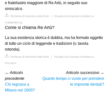
e fratellastro maggiore di Re Artù, in seguito suo
siniscalco.
Richiesta di rimozione della fonte
|
Visualizza la risposta completa su
it.wikipedia.org
Come si chiama Re Artù?
La sua esistenza storica è dubbia, ma ha formato oggetto
di tutto un ciclo di leggende e tradizioni (v. tavola
rotonda).
Richiesta di rimozione della fonte
|
Visualizza la risposta completa su
treccani.it
←
Articolo
Articolo successivo
→
precedente
Quanto tempo ci vuole per prendere
Chi regnava a
le impronte dentali?
Milano nel 1600?