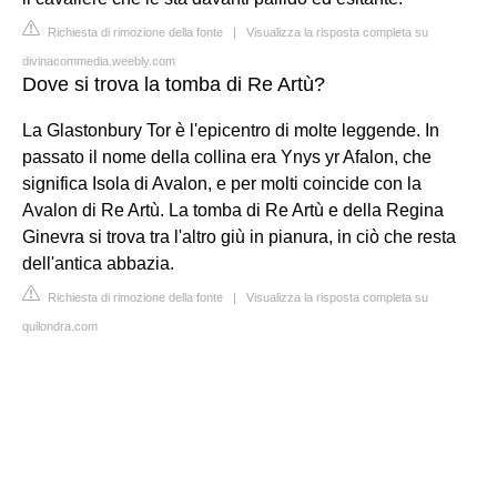
Richiesta di rimozione della fonte
|
Visualizza la risposta completa su
divinacommedia.weebly.com
Dove si trova la tomba di Re Artù?
La Glastonbury Tor è l'epicentro di molte leggende. In
passato il nome della collina era Ynys yr Afalon, che
significa Isola di Avalon, e per molti coincide con la
Avalon di Re Artù. La tomba di Re Artù e della Regina
Ginevra si trova tra l'altro giù in pianura, in ciò che resta
dell'antica abbazia.
Richiesta di rimozione della fonte
|
Visualizza la risposta completa su
quilondra.com