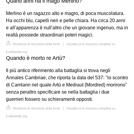
Quanti anni ha il mago Merlino?
Merlino è un ragazzo alto e magro, di poca muscolatura.
Ha occhi blu, capelli neri e pelle chiara. Ha circa 20 anni
e all'apparenza è null'altro che un giovane ingenuo, ma in
realtà possiede straordinari poteri magici.
Richiesta di rimozione della fonte
|
Visualizza la risposta completa su
it.wikipedia.org
Quando è morto re Artù?
Il più antico riferimento alla battaglia si trova negli
Annales Cambriae, che riporta la data del 537: "lo scontro
di Camlann nel quale Artù e Medraut (Mordred) morirono"
senza peraltro specificare se nella battaglia i due
guerrieri fossero su schieramenti opposti.
Richiesta di rimozione della fonte
|
Visualizza la risposta completa su
it.wikipedia.org