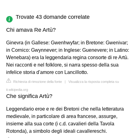
Trovate 43 domande correlate
Chi amava Re Artù?
Ginevra (in Gallese: Gwenhwyfar; in Bretone: Gwenivar;
in Cornico: Gwynnever; in Inglese: Guenevere; in Latino:
Wenebara) era la leggendaria regina consorte di re Artù.
Nei racconti e nel folklore, si narra spesso della sua
infelice storia d'amore con Lancillotto.
Richiesta di rimozione della fonte
|
Visualizza la risposta completa su
it.wikipedia.org
Che significa Artù?
Leggendario eroe e re dei Bretoni che nella letteratura
medievale, in particolare di area francese, assurge,
insieme alla sua corte (i c.d. cavalieri della Tavola
Rotonda), a simbolo degli ideali cavallereschi.