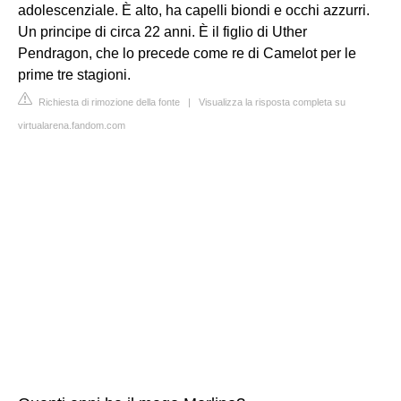
adolescenziale. È alto, ha capelli biondi e occhi azzurri.
Un principe di circa 22 anni. È il figlio di
Uther
Pendragon
, che lo precede come re di Camelot per le
prime tre stagioni.
Richiesta di rimozione della fonte
|
Visualizza la risposta completa su
virtualarena.fandom.com