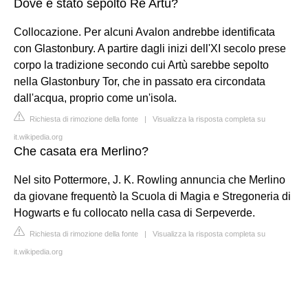
Dove è stato sepolto Re Artù?
Collocazione. Per alcuni Avalon andrebbe identificata
con Glastonbury. A partire dagli inizi dell'XI secolo prese
corpo la tradizione secondo cui Artù sarebbe sepolto
nella Glastonbury Tor, che in passato era circondata
dall'acqua, proprio come un'isola.
Richiesta di rimozione della fonte
|
Visualizza la risposta completa su
it.wikipedia.org
Che casata era Merlino?
Nel sito Pottermore, J. K. Rowling annuncia che Merlino
da giovane frequentò la Scuola di Magia e Stregoneria di
Hogwarts e fu collocato nella casa di Serpeverde.
Richiesta di rimozione della fonte
|
Visualizza la risposta completa su
it.wikipedia.org