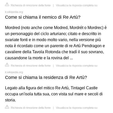
Richiesta di rimozione della fonte
|
Visualizza la risposta completa su
it.wikipedia.org
Come si chiama il nemico di Re Artù?
Mordred (noto anche come Modred, Mordrét o Mordrec) è
un personaggio del ciclo arturiano; citato e descritto in
svariate fonti e in modo molto vario, nella versione più
nota è ricordato come un parente di re Artù Pendragon e
cavaliere della Tavola Rotonda che tradì il suo sovrano,
causandone la morte e la rovina del ...
Richiesta di rimozione della fonte
|
Visualizza la risposta completa su
it.wikipedia.org
Come si chiama la residenza di Re Artù?
Legato alla figura del mitico Re Artù, Tintagel Castle
occupa un'isola tutta sua, con vista sul mare e secoli di
storia.
Richiesta di rimozione della fonte
|
Visualizza la risposta completa su