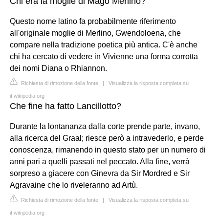
Chi era la moglie di Mago Merlino?
Questo nome latino fa probabilmente riferimento
all'originale moglie di Merlino, Gwendoloena, che
compare nella tradizione poetica più antica. C'è anche
chi ha cercato di vedere in Vivienne una forma corrotta
dei nomi Diana o Rhiannon.
Richiesta di rimozione della fonte
|
Visualizza la risposta completa su
it.wikipedia.org
Che fine ha fatto Lancillotto?
Durante la lontananza dalla corte prende parte, invano,
alla ricerca del Graal; riesce però a intravederlo, e perde
conoscenza, rimanendo in questo stato per un numero di
anni pari a quelli passati nel peccato. Alla fine, verrà
sorpreso a giacere con Ginevra da Sir Mordred e Sir
Agravaine che lo riveleranno ad Artù.
Richiesta di rimozione della fonte
|
Visualizza la risposta completa su
it.wikipedia.org