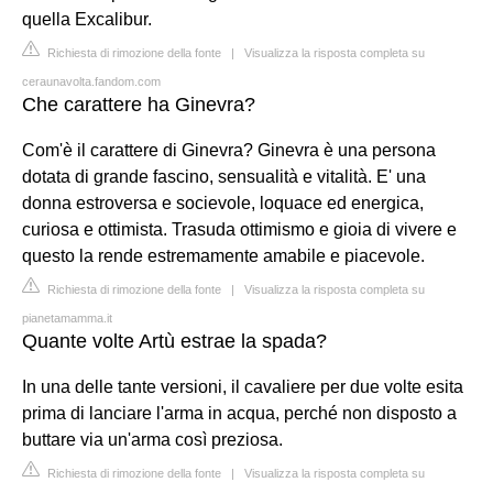
quella Excalibur.
Richiesta di rimozione della fonte
|
Visualizza la risposta completa su
ceraunavolta.fandom.com
Che carattere ha Ginevra?
Com'è il carattere di Ginevra? Ginevra è una persona
dotata di grande fascino, sensualità e vitalità. E' una
donna estroversa e socievole, loquace ed energica,
curiosa e ottimista. Trasuda ottimismo e gioia di vivere e
questo la rende estremamente amabile e piacevole.
Richiesta di rimozione della fonte
|
Visualizza la risposta completa su
pianetamamma.it
Quante volte Artù estrae la spada?
In una delle tante versioni, il cavaliere per due volte esita
prima di lanciare l'arma in acqua, perché non disposto a
buttare via un'arma così preziosa.
Richiesta di rimozione della fonte
|
Visualizza la risposta completa su