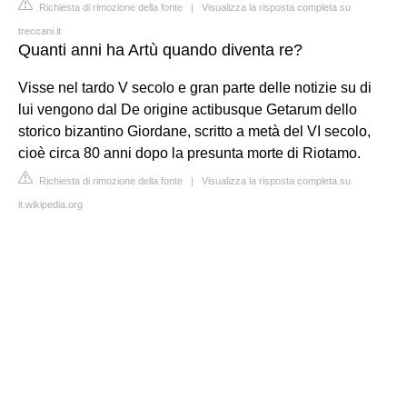
Richiesta di rimozione della fonte
|
Visualizza la risposta completa su
treccani.it
Quanti anni ha Artù quando diventa re?
Visse nel tardo V secolo e gran parte delle notizie su di
lui vengono dal De origine actibusque Getarum dello
storico bizantino Giordane, scritto a metà del VI secolo,
cioè circa 80 anni dopo la presunta morte di Riotamo.
Richiesta di rimozione della fonte
|
Visualizza la risposta completa su
it.wikipedia.org