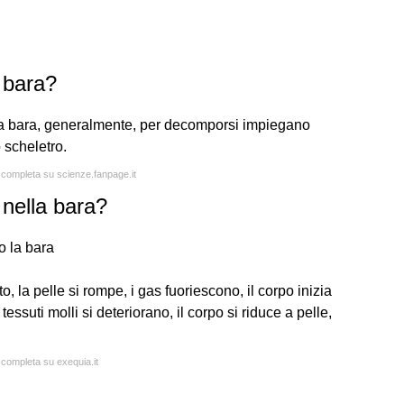
 bara?
 una bara, generalmente, per decomporsi impiegano
o scheletro.
a completa su scienze.fanpage.it
nella bara?
o la bara
 la pelle si rompe, i gas fuoriescono, il corpo inizia
ssuti molli si deteriorano, il corpo si riduce a pelle,
a completa su exequia.it