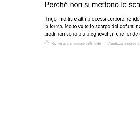
Perché non si mettono le sca
Il rigor mortis e altri processi corporei ren
la forma. Molte volte le scarpe dei defunti n
piedi non sono più pieghevoli, il che rende d
Richiesta di rimozione della fonte
|
Visualizza la risposta