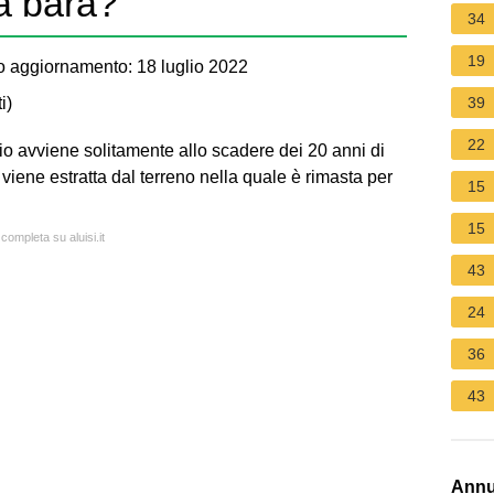
a bara?
34
19
 aggiornamento: 18 luglio 2022
i
)
39
22
io avviene solitamente allo scadere dei 20 anni di
 viene estratta dal terreno nella quale è rimasta per
15
15
 completa su aluisi.it
43
24
36
43
Annu