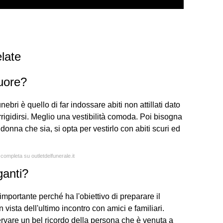
late
uore?
ebri è quello di far indossare abiti non attillati dato
irrigidirsi. Meglio una vestibilità comoda. Poi bisogna
donna che sia, si opta per vestirlo con abiti scuri ed
 completa su outletdelfunerale.it
ganti?
mportante perché ha l'obiettivo di preparare il
n vista dell'ultimo incontro con amici e familiari.
rvare un bel ricordo della persona che è venuta a