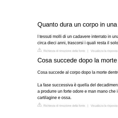
Quanto dura un corpo in una
I tessuti molli di un cadavere interrato in
circa dieci anni, trascorsi i quali resta il sol
Richiesta di rimozione della fonte
|
Visualizza la rispost
Cosa succede dopo la morte 
Cosa succede al corpo dopo la morte dentr
La fase successiva è quella del decadimento,
a produrre un forte odore e man mano che i te
cartilagine e ossa.
Richiesta di rimozione della fonte
|
Visualizza la rispost