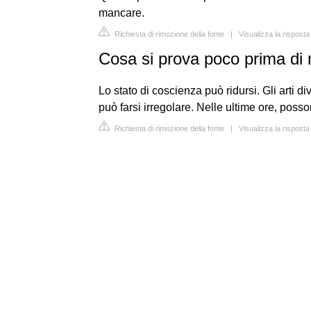
mancare.
Richiesta di rimozione della fonte
|
Visualizza la rispost
Cosa si prova poco prima di 
Lo stato di coscienza può ridursi. Gli arti div
può farsi irregolare. Nelle ultime ore, pos
Richiesta di rimozione della fonte
|
Visualizza la rispos