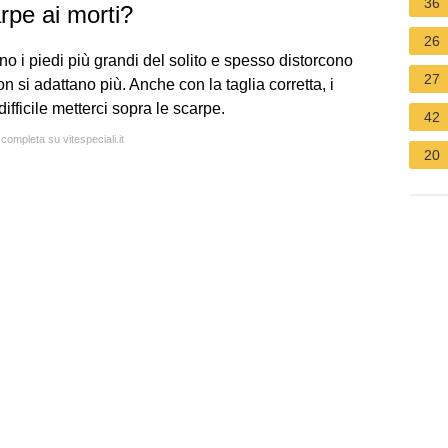
36
rpe ai morti?
26
dono i piedi più grandi del solito e spesso distorcono
27
on si adattano più. Anche con la taglia corretta, i
ifficile metterci sopra le scarpe.
42
 completa su vitespeciali.it
20