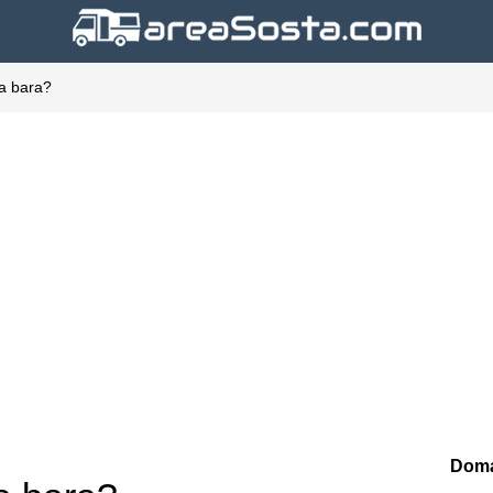
na bara?
Doma