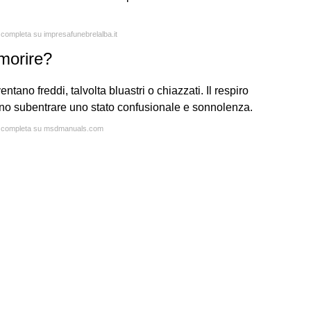
a completa su impresafunebrelalba.it
morire?
entano freddi, talvolta bluastri o chiazzati. Il respiro
sono subentrare uno stato confusionale e sonnolenza.
ta completa su msdmanuals.com