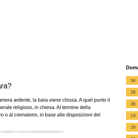
Doma
34
ara?
28
mera ardente, la bara viene chiusa. A quel punto il
38
nerale religioso, in chiesa. Al termine della
ero o al crematorio, in base alle disposizioni del
19
29
a completa su onoranzefunebrilasimonetta.it