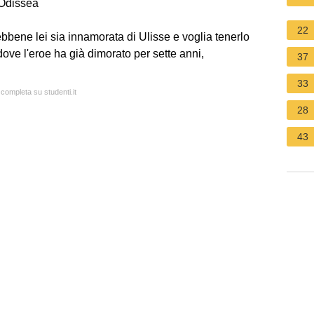
'Odissea
22
ebbene lei sia innamorata di Ulisse e voglia tenerlo
ove l'eroe ha già dimorato per sette anni,
37
33
 completa su studenti.it
28
43