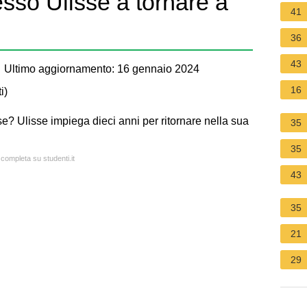
sso Ulisse a tornare a
41
36
43
 Ultimo aggiornamento: 16 gennaio 2024
16
i
)
sse? Ulisse impiega dieci anni per ritornare nella sua
35
35
 completa su studenti.it
43
35
21
29