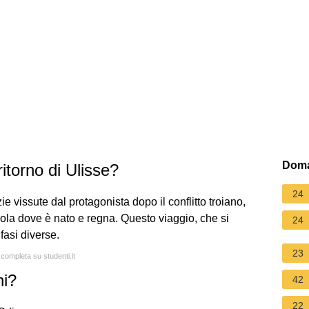
Doma
ritorno di Ulisse?
24
 vissute dal protagonista dopo il conflitto troiano,
'isola dove è nato e regna. Questo viaggio, che si
24
fasi diverse.
23
 completa su studenti.it
ni?
42
22