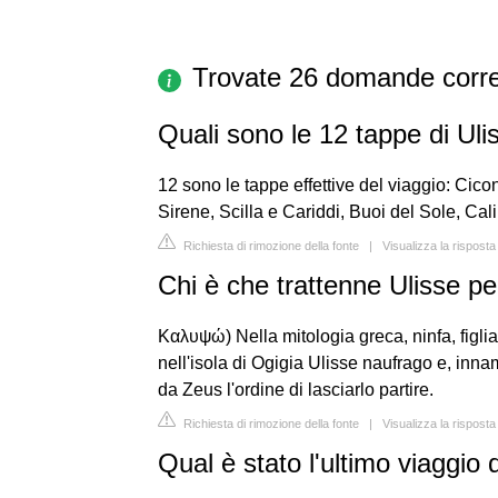
Trovate 26 domande corre
Quali sono le 12 tappe di Uli
12 sono le tappe effettive del viaggio: Cicon
Sirene, Scilla e Cariddi, Buoi del Sole, Cal
Richiesta di rimozione della fonte
|
Visualizza la risposta
Chi è che trattenne Ulisse pe
Καλυψώ) Nella mitologia greca, ninfa, figlia
nell'isola di Ogigia Ulisse naufrago e, innam
da Zeus l'ordine di lasciarlo partire.
Richiesta di rimozione della fonte
|
Visualizza la risposta
Qual è stato l'ultimo viaggio 