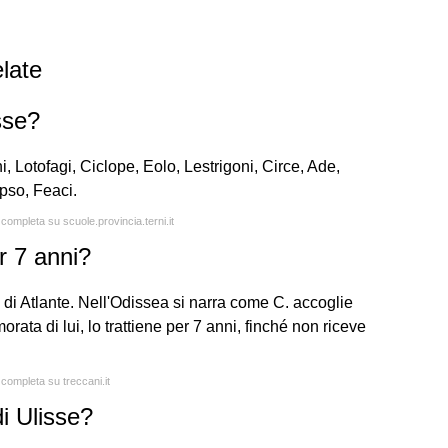
late
sse?
i, Lotofagi, Ciclope, Eolo, Lestrigoni, Circe, Ade,
ipso, Feaci.
 completa su scuole.provincia.terni.it
r 7 anni?
 di Atlante. Nell'Odissea si narra come C. accoglie
orata di lui, lo trattiene per 7 anni, finché non riceve
 completa su treccani.it
di Ulisse?