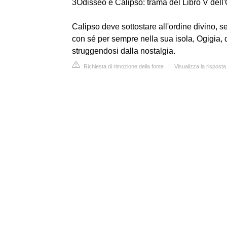
3Odisseo e Calipso: trama del Libro V dell
Calipso deve sottostare all'ordine divino, s
con sé per sempre nella sua isola, Ogigia, d
struggendosi dalla nostalgia.
Richiesta di rimozione della fonte
|
Visualizza la risposta