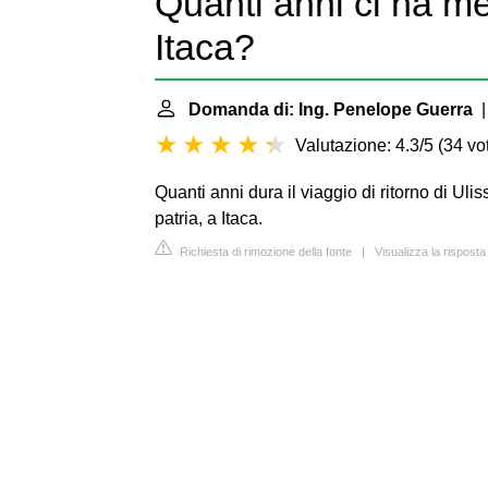
Quanti anni ci ha me
Itaca?
Domanda di: Ing. Penelope Guerra
|
Valutazione: 4.3/5
(
34 vot
Quanti anni dura il viaggio di ritorno di Uli
patria, a Itaca.
Richiesta di rimozione della fonte
|
Visualizza la risposta