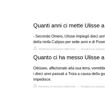
Quanti anni ci mette Ulisse a
- Secondo Omero, Ulisse impiegò dieci anni 
della ninfa Calipso per sette anni e di Pose
Richiesta di rimozione della fonte
|
Visualizza la risposta
Quanto ci ha messo Ulisse a
Odisseo, affezionato alla sua terra, vorrebbe 
i dieci anni passati a Troia a causa della g
impedisce.
Richiesta di rimozione della fonte
|
Visualizza la risposta