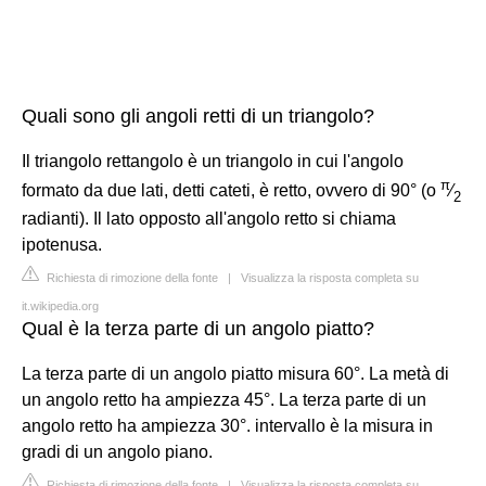
Quali sono gli angoli retti di un triangolo?
Il triangolo rettangolo è un triangolo in cui l'angolo
π
formato da due lati, detti cateti, è retto, ovvero di 90° (o
⁄
2
radianti). Il lato opposto all'angolo retto si chiama
ipotenusa.
Richiesta di rimozione della fonte
|
Visualizza la risposta completa su
it.wikipedia.org
Qual è la terza parte di un angolo piatto?
La terza parte di un angolo piatto misura 60°. La metà di
un angolo retto ha ampiezza 45°. La terza parte di un
angolo retto ha ampiezza 30°. intervallo è la misura in
gradi di un angolo piano.
Richiesta di rimozione della fonte
|
Visualizza la risposta completa su