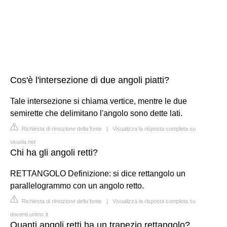
Cos'è l'intersezione di due angoli piatti?
Tale intersezione si chiama vertice, mentre le due
semirette che delimitano l'angolo sono dette lati.
Richiesta di rimozione della fonte
|
Visualizza la risposta completa su
skuola.net
Chi ha gli angoli retti?
RETTANGOLO Definizione: si dice rettangolo un
parallelogrammo con un angolo retto.
Richiesta di rimozione della fonte
|
Visualizza la risposta completa su
docenti.unimc.it
Quanti angoli retti ha un trapezio rettangolo?