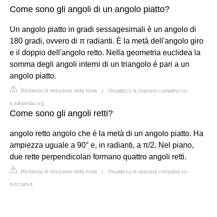
Come sono gli angoli di un angolo piatto?
Un angolo piatto in gradi sessagesimali è un angolo di
180 gradi, ovvero di π radianti. È la metà dell'angolo giro
e il doppio dell'angolo retto. Nella geometria euclidea la
somma degli angoli interni di un triangolo è pari a un
angolo piatto.
Richiesta di rimozione della fonte
|
Visualizza la risposta completa su
it.wikipedia.org
Come sono gli angoli retti?
angolo retto angolo che è la metà di un angolo piatto. Ha
ampiezza uguale a 90° e, in radianti, a π/2. Nel piano,
due rette perpendicolari formano quattro angoli retti.
Richiesta di rimozione della fonte
|
Visualizza la risposta completa su
treccani.it