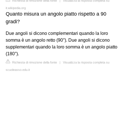
Richiesta di rimozione della fonte
|
Visualizza la risposta completa su
it.wikipedia.org
Quanto misura un angolo piatto rispetto a 90
gradi?
Due angoli si dicono complementari quando la loro
somma è un angolo retto (90°). Due angoli si dicono
supplementari quando la loro somma è un angolo piatto
(180°).
Richiesta di rimozione della fonte
|
Visualizza la risposta completa su
scuoleasso.edu.it