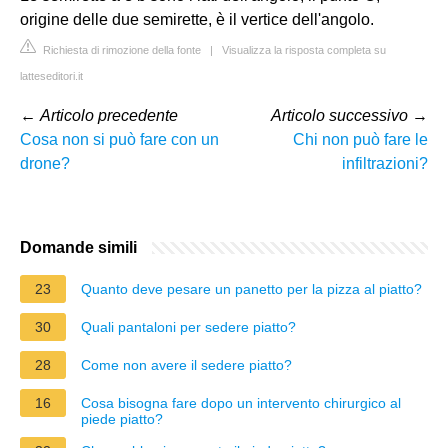
origine delle due semirette, è il vertice dell'angolo.
Richiesta di rimozione della fonte
|
Visualizza la risposta completa su
latteseditori.it
←
Articolo precedente
Articolo successivo
→
Cosa non si può fare con un
Chi non può fare le
drone?
infiltrazioni?
Domande simili
23
Quanto deve pesare un panetto per la pizza al piatto?
30
Quali pantaloni per sedere piatto?
28
Come non avere il sedere piatto?
16
Cosa bisogna fare dopo un intervento chirurgico al
piede piatto?