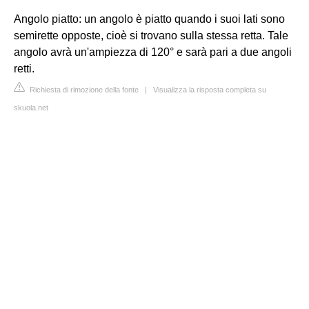
Angolo piatto: un angolo è piatto quando i suoi lati sono
semirette opposte, cioè si trovano sulla stessa retta. Tale
angolo avrà un'ampiezza di 120° e sarà pari a due angoli
retti.
Richiesta di rimozione della fonte
|
Visualizza la risposta completa su
skuola.net