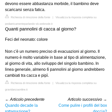
devono essere abbastanza morbide, il bambino deve
scaricarsi senza fatica.
Richiesta di rimozione della fonte
|
Visualizza la risposta completa su
pediatricamenteparlando-sb.webnode.it
Quanti pannolini di cacca al giorno?
Feci del neonato: colore
Non c'è un numero preciso di evacuazioni al giorno. Il
numero è molto variabile in base al tipo di alimentazione,
al giorno di vita, allo sviluppo del singolo bambino. In
linea generale, almeno 6 pannolini al giorno andrebbero
cambiati tra cacca e pipì.
Richiesta di rimozione della fonte
|
Visualizza la risposta completa su
gravidanzaonline.it
←
Articolo precedente
Articolo successivo
→
Quando decade la
Come pulire i profili del box
rottamazione?
doccia?