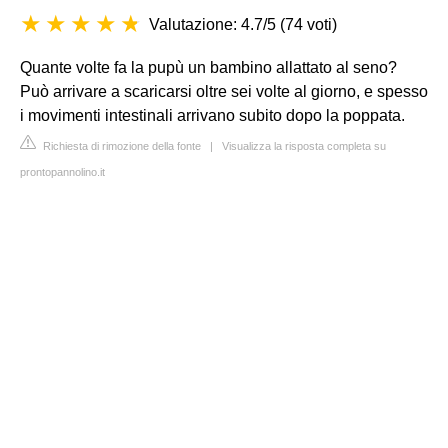
Valutazione: 4.7/5
(
74 voti
)
Quante volte fa la pupù un bambino allattato al seno?
Può arrivare a scaricarsi oltre sei volte al giorno, e spesso
i movimenti intestinali arrivano subito dopo la poppata.
Richiesta di rimozione della fonte
|
Visualizza la risposta completa su
prontopannolino.it