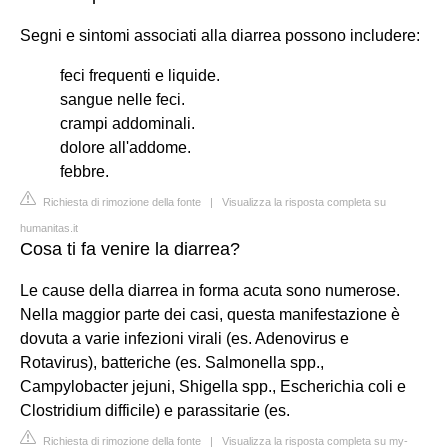
Segni e sintomi associati alla diarrea possono includere:
feci frequenti e liquide.
sangue nelle feci.
crampi addominali.
dolore all'addome.
febbre.
Richiesta di rimozione della fonte
|
Visualizza la risposta completa su
humanitas.it
Cosa ti fa venire la diarrea?
Le cause della diarrea in forma acuta sono numerose.
Nella maggior parte dei casi, questa manifestazione è
dovuta a varie infezioni virali (es. Adenovirus e
Rotavirus), batteriche (es. Salmonella spp.,
Campylobacter jejuni, Shigella spp., Escherichia coli e
Clostridium difficile) e parassitarie (es.
Richiesta di rimozione della fonte
|
Visualizza la risposta completa su my-