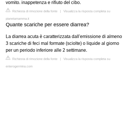
vomito. inappetenza e rifiuto del cibo.
Richiesta di rimozione della fonte
|
Visualizza la risposta completa su
pianetamamma.it
Quante scariche per essere diarrea?
La diarrea acuta è caratterizzata dall'emissione di almeno
3 scariche di feci mal formate (sciolte) o liquide al giorno
per un periodo inferiore alle 2 settimane.
Richiesta di rimozione della fonte
|
Visualizza la risposta completa su
enterogermina.com