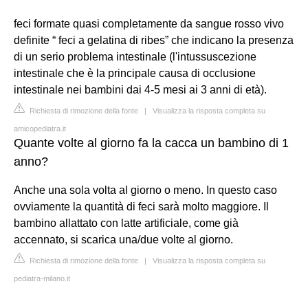
feci formate quasi completamente da sangue rosso vivo
definite “ feci a gelatina di ribes” che indicano la presenza
di un serio problema intestinale (l'intussuscezione
intestinale che è la principale causa di occlusione
intestinale nei bambini dai 4-5 mesi ai 3 anni di età).
Richiesta di rimozione della fonte
|
Visualizza la risposta completa su
amicopediatra.it
Quante volte al giorno fa la cacca un bambino di 1
anno?
Anche una sola volta al giorno o meno. In questo caso
ovviamente la quantità di feci sarà molto maggiore. Il
bambino allattato con latte artificiale, come già
accennato, si scarica una/due volte al giorno.
Richiesta di rimozione della fonte
|
Visualizza la risposta completa su
pediatra-milano.it