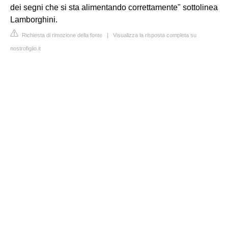
dei segni che si sta alimentando correttamente" sottolinea
Lamborghini.
Richiesta di rimozione della fonte
|
Visualizza la risposta completa su
nostrofiglio.it