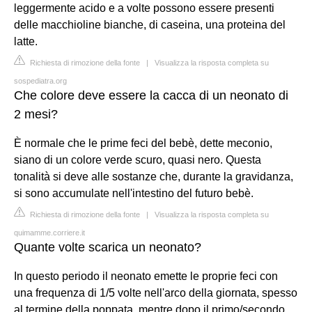
leggermente acido e a volte possono essere presenti
delle macchioline bianche, di caseina, una proteina del
latte.
Richiesta di rimozione della fonte
|
Visualizza la risposta completa su
sospediatra.org
Che colore deve essere la cacca di un neonato di
2 mesi?
È normale che le prime feci del bebè, dette meconio,
siano di un colore verde scuro, quasi nero. Questa
tonalità si deve alle sostanze che, durante la gravidanza,
si sono accumulate nell'intestino del futuro bebè.
Richiesta di rimozione della fonte
|
Visualizza la risposta completa su
quimamme.corriere.it
Quante volte scarica un neonato?
In questo periodo il neonato emette le proprie feci con
una frequenza di 1/5 volte nell'arco della giornata, spesso
al termine della poppata, mentre dopo il primo/secondo