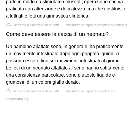
parte in modo da stimolare i muscoli, operazione che va
praticata con attenzione e delicatezza, ma che costituisce
a tutti gli effetti una ginnastica sfinterica.
Richiesta di rimozione della fonte
|
Visualizza la risposta completa su philips.it
Come deve essere la cacca di un neonato?
Un bambino allattato seno, in generale, ha praticamente
un movimento intestinale dopo ogni poppata, quindi ci
possono essere fino sei movimenti intestinali al giorno.
Le feci di un neonato allattato al seno hanno solitamente
una consistenza particolare, sono piuttosto liquide e
grumose, di un colore giallo dorato.
Richiesta di rimozione della fonte
|
Visualizza la risposta completa su
sospediatra.org