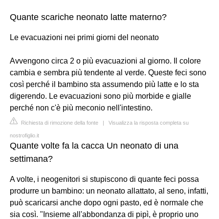
Quante scariche neonato latte materno?
Le evacuazioni nei primi giorni del neonato
Avvengono circa 2 o più evacuazioni al giorno. Il colore
cambia e sembra più tendente al verde. Queste feci sono
così perché il bambino sta assumendo più latte e lo sta
digerendo. Le evacuazioni sono più morbide e gialle
perché non c'è più meconio nell'intestino.
Richiesta di rimozione della fonte
|
Visualizza la risposta completa su
nostrofiglio.it
Quante volte fa la cacca Un neonato di una
settimana?
A volte, i neogenitori si stupiscono di quante feci possa
produrre un bambino: un neonato allattato, al seno, infatti,
può scaricarsi anche dopo ogni pasto, ed è normale che
sia così. "Insieme all'abbondanza di pipì, è proprio uno