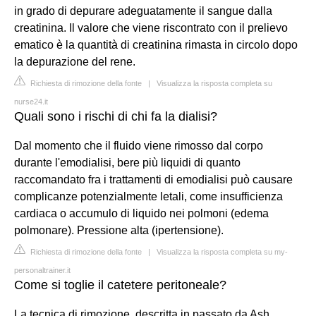
in grado di depurare adeguatamente il sangue dalla
creatinina. Il valore che viene riscontrato con il prelievo
ematico è la quantità di creatinina rimasta in circolo dopo
la depurazione del rene.
Richiesta di rimozione della fonte
|
Visualizza la risposta completa su
nurse24.it
Quali sono i rischi di chi fa la dialisi?
Dal momento che il fluido viene rimosso dal corpo
durante l'emodialisi, bere più liquidi di quanto
raccomandato fra i trattamenti di emodialisi può causare
complicanze potenzialmente letali, come insufficienza
cardiaca o accumulo di liquido nei polmoni (edema
polmonare). Pressione alta (ipertensione).
Richiesta di rimozione della fonte
|
Visualizza la risposta completa su my-
personaltrainer.it
Come si toglie il catetere peritoneale?
La tecnica di rimozione, descritta in passato da Ash,