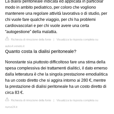
La dialisi peritoneale indicata ed applicata in particolar
modo in ambito pediatrico, per coloro che vogliono
mantenere una regolare attività lavorativa o di studio, per
chi vuole fare qualche viaggio, per chi ha problemi
cardiovascolari e per chi vuole avere una certa
“autogestione” della malattia.
Richiesta di rimozione della fonte
|
Visualizza la risposta completa su
aulss4.veneto.it
Quanto costa la dialisi peritoneale?
Nonostante sia piuttosto difficoltoso fare una stima della
spesa complessiva dei trattamenti dialitici, il dato emerso
dalla letteratura è che la singola prestazione emodialitica
ha un costo diretto che si aggira intorno ai 280 €, mentre
la prestazione di dialisi peritoneale ha un costo diretto di
circa 83 €.
Richiesta di rimozione della fonte
|
Visualizza la risposta completa su
nurse24.it