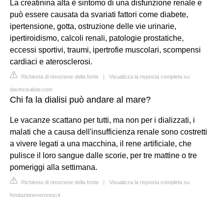
La creatinina alta è sintomo di una disfunzione renale e
può essere causata da svariati fattori come diabete,
ipertensione, gotta, ostruzione delle vie urinarie,
ipertiroidismo, calcoli renali, patologie prostatiche,
eccessi sportivi, traumi, ipertrofie muscolari, scompensi
cardiaci e aterosclerosi.
Richiesta di rimozione della fonte
|
Visualizza la risposta completa su
davincisalute.com
Chi fa la dialisi può andare al mare?
Le vacanze scattano per tutti, ma non per i dializzati, i
malati che a causa dell'insufficienza renale sono costretti
a vivere legati a una macchina, il rene artificiale, che
pulisce il loro sangue dalle scorie, per tre mattine o tre
pomeriggi alla settimana.
Richiesta di rimozione della fonte
|
Visualizza la risposta completa su
fondazioneveronesi.it