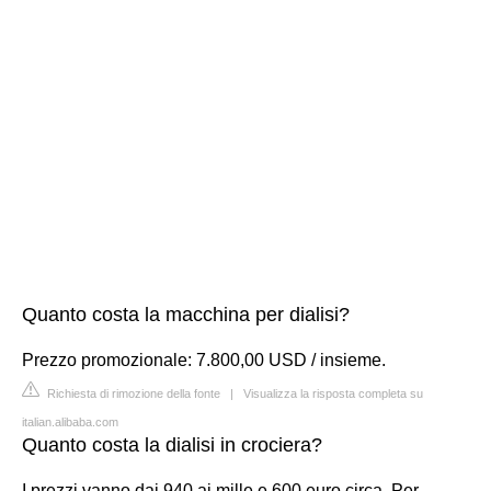
Quanto costa la macchina per dialisi?
Prezzo promozionale: 7.800,00 USD / insieme.
Richiesta di rimozione della fonte
|
Visualizza la risposta completa su
italian.alibaba.com
Quanto costa la dialisi in crociera?
I prezzi vanno dai 940 ai mille e 600 euro circa. Per