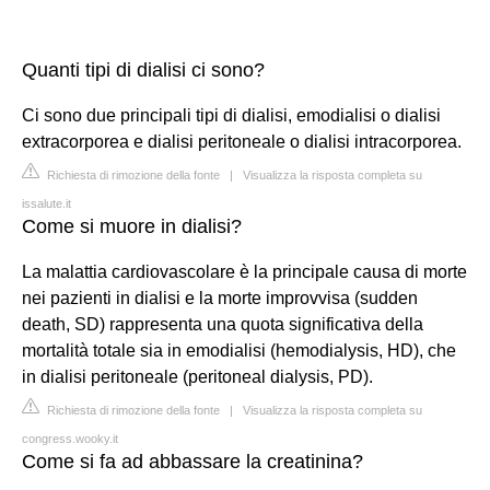
Quanti tipi di dialisi ci sono?
Ci sono due principali tipi di dialisi, emodialisi o dialisi
extracorporea e dialisi peritoneale o dialisi intracorporea.
Richiesta di rimozione della fonte
|
Visualizza la risposta completa su
issalute.it
Come si muore in dialisi?
La malattia cardiovascolare è la principale causa di morte
nei pazienti in dialisi e la morte improvvisa (sudden
death, SD) rappresenta una quota significativa della
mortalità totale sia in emodialisi (hemodialysis, HD), che
in dialisi peritoneale (peritoneal dialysis, PD).
Richiesta di rimozione della fonte
|
Visualizza la risposta completa su
congress.wooky.it
Come si fa ad abbassare la creatinina?