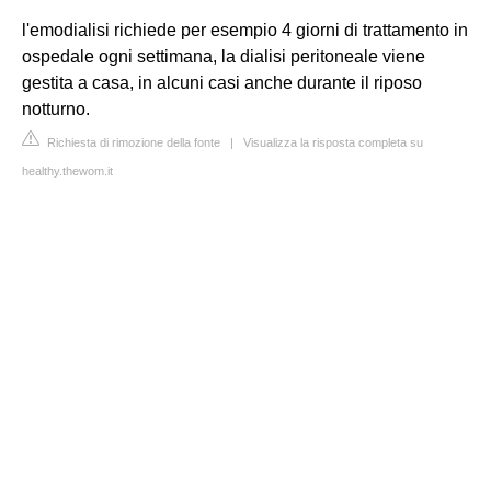
l'emodialisi richiede per esempio 4 giorni di trattamento in
ospedale ogni settimana, la dialisi peritoneale viene
gestita a casa, in alcuni casi anche durante il riposo
notturno.
Richiesta di rimozione della fonte
|
Visualizza la risposta completa su
healthy.thewom.it