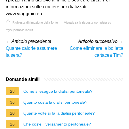
informazioni sulle crociere per dializzati:
www.viaggipiu.eu.
Richiesta di rimozione della fonte
|
Visualizza la risposta completa su
mysuperabile.inail.it
←
Articolo precedente
Articolo successivo
→
Quante calorie assumere
Come eliminare la bolletta
la sera?
cartacea Tim?
Domande simili
28
Come si esegue la dialisi peritoneale?
36
Quanto costa la dialisi peritoneale?
20
Quante volte si fa la dialisi peritoneale?
26
Che cos'è il versamento peritoneale?