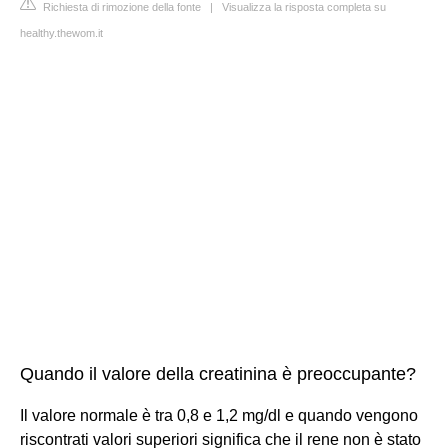
Richiesta di rimozione della fonte
|
Visualizza la risposta completa su
healthy.thewom.it
Quando il valore della creatinina è preoccupante?
Il valore normale è tra 0,8 e 1,2 mg/dl e quando vengono
riscontrati valori superiori significa che il rene non è stato