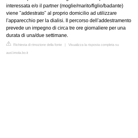
interessata e/o il partner (moglie/marito/figlio/badante)
viene "addestrato" al proprio domicilio ad utilizzare
l'apparecchio per la dialisi. Il percorso dell'addestramento
prevede un impegno di circa tre ore giornaliere per una
durata di una/due settimane.
Richiesta di rimozione della fonte
|
Visualizza la risposta completa su
ausl.imola.bo.it