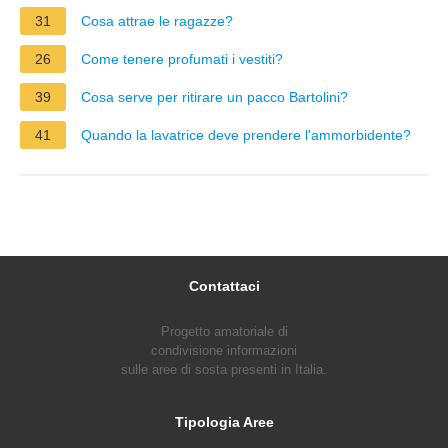
31
Cosa attrae le ragazze?
26
Come tenere profumati i vestiti?
39
Cosa serve per ritirare un pacco Bartolini?
41
Quando la lavatrice deve prendere l'ammorbidente?
Contattaci
Progetto amatoriale di
condivisione informazioni
sulle aree di sosta presenti in Italia.
Tipologia Aree