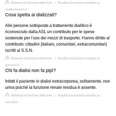
Richiesta di rimozione della fonte
|
Visualizza la risposta completa su
healthy.thewom.it
Cosa spetta ai dializzati?
Alle persone sottoposte a trattamento dialitico è
riconosciuto dalla ASL un contributo per le spese
sostenute per l'uso dei mezzi di trasporto. Hanno diritto al
contributo: cittadini (italiani, comunitari, extracomunitari)
iscritti al S.S.N.
Richiesta di rimozione della fonte
|
Visualizza la risposta completa su
aslroma1.it
Chi fa dialisi non fa pipì?
Infatti il paziente in dialisi extracorporea, solitamente, non
urina poiché la funzione renale residua è assente.
Richiesta di rimozione della fonte
|
Visualizza la risposta completa su
nurse24.it