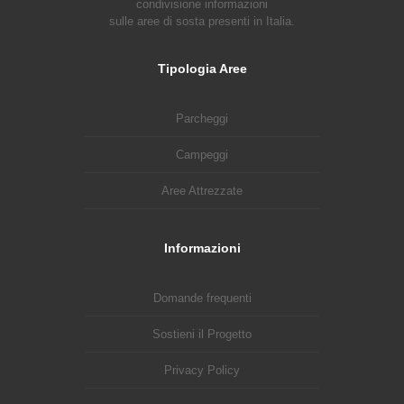
condivisione informazioni
sulle aree di sosta presenti in Italia.
Tipologia Aree
Parcheggi
Campeggi
Aree Attrezzate
Informazioni
Domande frequenti
Sostieni il Progetto
Privacy Policy