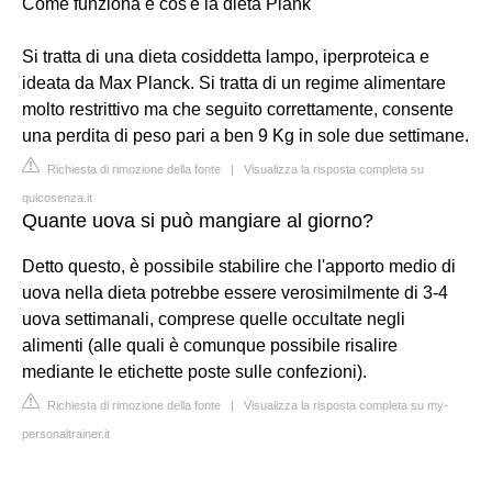
Come funziona e cos'è la dieta Plank
Si tratta di una dieta cosiddetta lampo, iperproteica e
ideata da Max Planck. Si tratta di un regime alimentare
molto restrittivo ma che seguito correttamente, consente
una perdita di peso pari a ben 9 Kg in sole due settimane.
Richiesta di rimozione della fonte
|
Visualizza la risposta completa su
quicosenza.it
Quante uova si può mangiare al giorno?
Detto questo, è possibile stabilire che l'apporto medio di
uova nella dieta potrebbe essere verosimilmente di 3-4
uova settimanali, comprese quelle occultate negli
alimenti (alle quali è comunque possibile risalire
mediante le etichette poste sulle confezioni).
Richiesta di rimozione della fonte
|
Visualizza la risposta completa su my-
personaltrainer.it