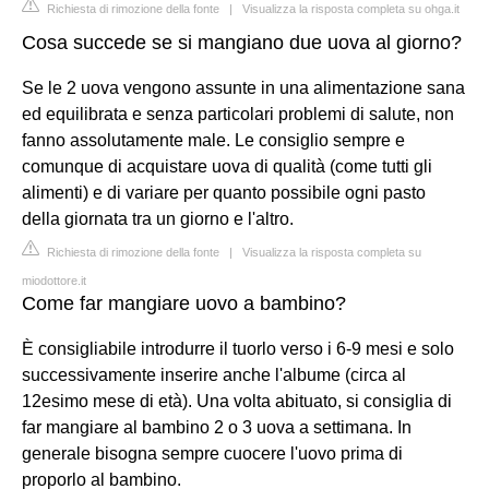
Richiesta di rimozione della fonte
|
Visualizza la risposta completa su ohga.it
Cosa succede se si mangiano due uova al giorno?
Se le 2 uova vengono assunte in una alimentazione sana
ed equilibrata e senza particolari problemi di salute, non
fanno assolutamente male. Le consiglio sempre e
comunque di acquistare uova di qualità (come tutti gli
alimenti) e di variare per quanto possibile ogni pasto
della giornata tra un giorno e l'altro.
Richiesta di rimozione della fonte
|
Visualizza la risposta completa su
miodottore.it
Come far mangiare uovo a bambino?
È consigliabile introdurre il tuorlo verso i 6-9 mesi e solo
successivamente inserire anche l'albume (circa al
12esimo mese di età). Una volta abituato, si consiglia di
far mangiare al bambino 2 o 3 uova a settimana. In
generale bisogna sempre cuocere l'uovo prima di
proporlo al bambino.