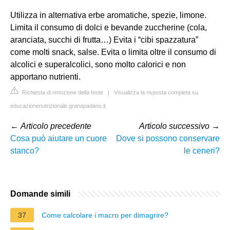
Utilizza in alternativa erbe aromatiche, spezie, limone.
Limita il consumo di dolci e bevande zuccherine (cola,
aranciata, succhi di frutta…) Evita i “cibi spazzatura”
come molti snack, salse. Evita o limita oltre il consumo di
alcolici e superalcolici, sono molto calorici e non
apportano nutrienti.
Richiesta di rimozione della fonte
|
Visualizza la risposta completa su
educazionenutrizionale.granapadano.it
←
Articolo precedente
Articolo successivo
→
Cosa può aiutare un cuore
Dove si possono conservare
stanco?
le ceneri?
Domande simili
37
Come calcolare i macro per dimagrire?