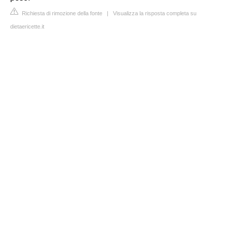
Richiesta di rimozione della fonte
|
Visualizza la risposta completa su
dietaericette.it