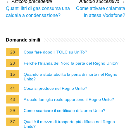
←
Articolo precedente
Articolo successivo
→
Quanti litri di gas consuma una
Come attivare chiamata
caldaia a condensazione?
in attesa Vodafone?
Domande simili
28
Cosa fare dopo il TOLC su UniTo?
23
Perché l'Irlanda del Nord fa parte del Regno Unito?
15
Quando è stata abolita la pena di morte nel Regno
Unito?
44
Cosa si produce nel Regno Unito?
43
A quale famiglia reale appartiene il Regno Unito?
29
Come scaricare il certificato di laurea Unito?
37
Qual è il mezzo di trasporto più diffuso nel Regno
Unito?