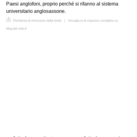
Paesi anglofoni, proprio perché si rifanno al sistema
universitario anglosassone.
Richiesta di rimozione della fonte
|
Visualizza la risposta completa su
blog.lae-edu.it