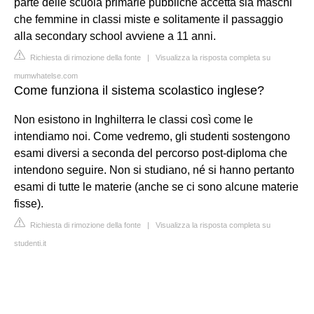
parte delle scuola primarie pubbliche accetta sia maschi
che femmine in classi miste e solitamente il passaggio
alla secondary school avviene a 11 anni.
Richiesta di rimozione della fonte
|
Visualizza la risposta completa su
mumwhatelse.com
Come funziona il sistema scolastico inglese?
Non esistono in Inghilterra le classi così come le
intendiamo noi. Come vedremo, gli studenti sostengono
esami diversi a seconda del percorso post-diploma che
intendono seguire. Non si studiano, né si hanno pertanto
esami di tutte le materie (anche se ci sono alcune materie
fisse).
Richiesta di rimozione della fonte
|
Visualizza la risposta completa su
studenti.it