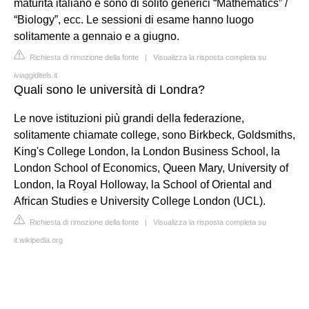
maturità italiano e sono di solito generici “Mathematics” /
“Biology”, ecc. Le sessioni di esame hanno luogo
solitamente a gennaio e a giugno.
Richiesta di rimozione della fonte
|
Visualizza la risposta completa su
iviaggiditels.it
Quali sono le università di Londra?
Le nove istituzioni più grandi della federazione,
solitamente chiamate college, sono Birkbeck, Goldsmiths,
King's College London, la London Business School, la
London School of Economics, Queen Mary, University of
London, la Royal Holloway, la School of Oriental and
African Studies e University College London (UCL).
Richiesta di rimozione della fonte
|
Visualizza la risposta completa su
it.wikipedia.org