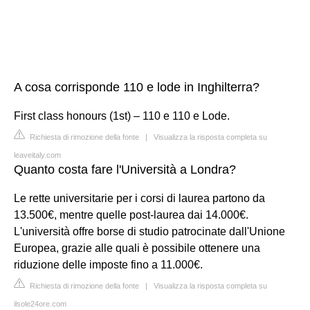
A cosa corrisponde 110 e lode in Inghilterra?
First class honours (1st) – 110 e 110 e Lode.
Richiesta di rimozione della fonte
|
Visualizza la risposta completa su
leaveitaly.com
Quanto costa fare l'Università a Londra?
Le rette universitarie per i corsi di laurea partono da
13.500€, mentre quelle post-laurea dai 14.000€.
L'università offre borse di studio patrocinate dall'Unione
Europea, grazie alle quali è possibile ottenere una
riduzione delle imposte fino a 11.000€.
Richiesta di rimozione della fonte
|
Visualizza la risposta completa su
ilsole24ore.com