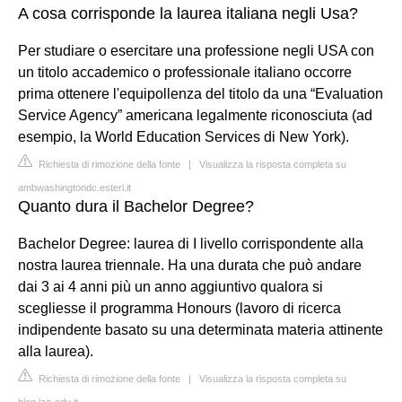
A cosa corrisponde la laurea italiana negli Usa?
Per studiare o esercitare una professione negli USA con
un titolo accademico o professionale italiano occorre
prima ottenere l'equipollenza del titolo da una “Evaluation
Service Agency” americana legalmente riconosciuta (ad
esempio, la World Education Services di New York).
Richiesta di rimozione della fonte
|
Visualizza la risposta completa su
ambwashingtondc.esteri.it
Quanto dura il Bachelor Degree?
Bachelor Degree: laurea di I livello corrispondente alla
nostra laurea triennale. Ha una durata che può andare
dai 3 ai 4 anni più un anno aggiuntivo qualora si
scegliesse il programma Honours (lavoro di ricerca
indipendente basato su una determinata materia attinente
alla laurea).
Richiesta di rimozione della fonte
|
Visualizza la risposta completa su
blog.lae-edu.it