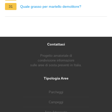
31
Quale grasso per martello demolitore?
Contattaci
Progetto amatoriale di
condivisione informazioni
sulle aree di sosta presenti in Italia.
Tipologia Aree
Parcheggi
Campeggi