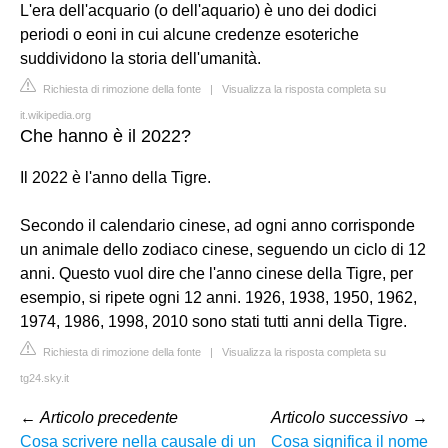
L'era dell'acquario (o dell'aquario) è uno dei dodici
periodi o eoni in cui alcune credenze esoteriche
suddividono la storia dell'umanità.
Richiesta di rimozione della fonte
|
Visualizza la risposta completa su
it.wikipedia.org
Che hanno è il 2022?
Il 2022 è l'anno della Tigre.
Secondo il calendario cinese, ad ogni anno corrisponde
un animale dello zodiaco cinese, seguendo un ciclo di 12
anni. Questo vuol dire che l'anno cinese della Tigre, per
esempio, si ripete ogni 12 anni. 1926, 1938, 1950, 1962,
1974, 1986, 1998, 2010 sono stati tutti anni della Tigre.
Richiesta di rimozione della fonte
|
Visualizza la risposta completa su
tg24.sky.it
←
Articolo precedente
Articolo successivo
→
Cosa scrivere nella causale di un
Cosa significa il nome