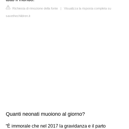
Richiesta di rimozione della fonte
|
Visualizza la risposta completa su
savethechildren.it
Quanti neonati muoiono al giorno?
“È immorale che nel 2017 la gravidanza e il parto