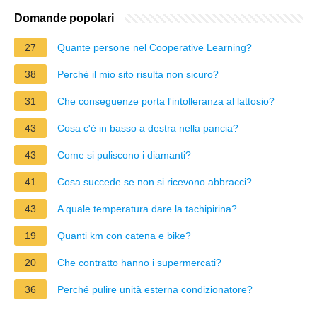
Domande popolari
27
Quante persone nel Cooperative Learning?
38
Perché il mio sito risulta non sicuro?
31
Che conseguenze porta l'intolleranza al lattosio?
43
Cosa c'è in basso a destra nella pancia?
43
Come si puliscono i diamanti?
41
Cosa succede se non si ricevono abbracci?
43
A quale temperatura dare la tachipirina?
19
Quanti km con catena e bike?
20
Che contratto hanno i supermercati?
36
Perché pulire unità esterna condizionatore?