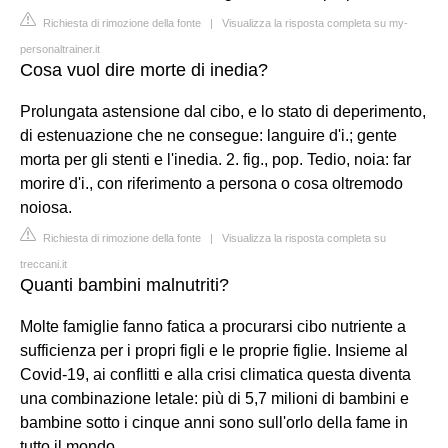
Richiesta di rimozione della fonte
|
Visualizza la risposta completa su my-
personaltrainer.it
Cosa vuol dire morte di inedia?
Prolungata astensione dal cibo, e lo stato di deperimento,
di estenuazione che ne consegue: languire d'i.; gente
morta per gli stenti e l'inedia. 2. fig., pop. Tedio, noia: far
morire d'i., con riferimento a persona o cosa oltremodo
noiosa.
Richiesta di rimozione della fonte
|
Visualizza la risposta completa su
treccani.it
Quanti bambini malnutriti?
Molte famiglie fanno fatica a procurarsi cibo nutriente a
sufficienza per i propri figli e le proprie figlie. Insieme al
Covid-19, ai conflitti e alla crisi climatica questa diventa
una combinazione letale: più di 5,7 milioni di bambini e
bambine sotto i cinque anni sono sull'orlo della fame in
tutto il mondo.