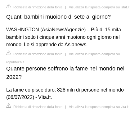
Richiesta di rimozione della fonte
|
Visualizza la risposta completa su istat.it
Quanti bambini muoiono di sete al giorno?
WASHNGTON (AsiaNews/Agenzie) – Più di 15 mila
bambini sotto i cinque anni muoiono ogni giorno nel
mondo. Lo si apprende da Asianews.
Richiesta di rimozione della fonte
|
Visualizza la risposta completa su
repubblica.it
Quante persone soffrono la fame nel mondo nel
2022?
La fame colpisce duro: 828 mln di persone nel mondo
(06/07/2022) - Vita.it.
Richiesta di rimozione della fonte
|
Visualizza la risposta completa su vita.it