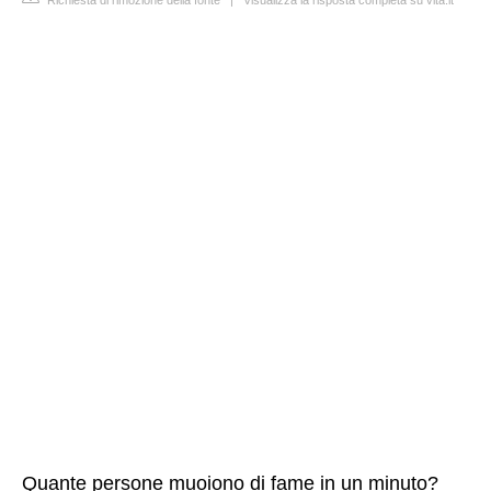
Richiesta di rimozione della fonte
|
Visualizza la risposta completa su vita.it
Quante persone muoiono di fame in un minuto?