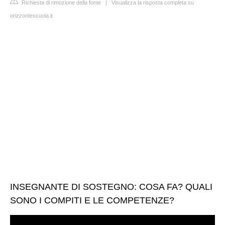
Richiesta di rimozione della fonte
|
Visualizza la risposta completa su
orizzontescuola.it
INSEGNANTE DI SOSTEGNO: COSA FA? QUALI
SONO I COMPITI E LE COMPETENZE?