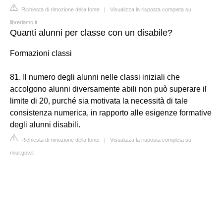
Richiesta di rimozione della fonte
|
Visualizza la risposta completa su
libreriamo.it
Quanti alunni per classe con un disabile?
Formazioni classi
81. Il numero degli alunni nelle classi iniziali che
accolgono alunni diversamente abili non può superare il
limite di 20, purché sia motivata la necessità di tale
consistenza numerica, in rapporto alle esigenze formative
degli alunni disabili.
Richiesta di rimozione della fonte
|
Visualizza la risposta completa su
miur.gov.it