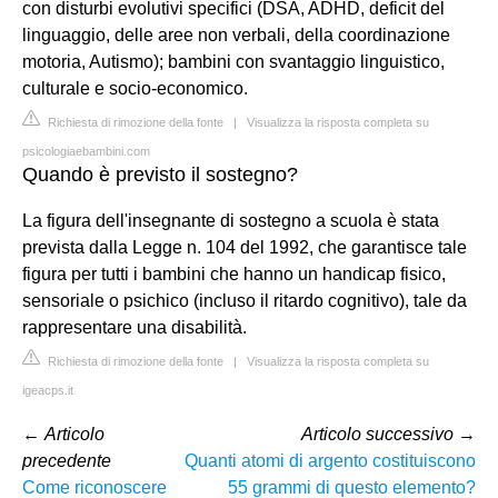
con disturbi evolutivi specifici (DSA, ADHD, deficit del
linguaggio, delle aree non verbali, della coordinazione
motoria, Autismo); bambini con svantaggio linguistico,
culturale e socio-economico.
Richiesta di rimozione della fonte
|
Visualizza la risposta completa su
psicologiaebambini.com
Quando è previsto il sostegno?
La figura dell'insegnante di sostegno a scuola è stata
prevista dalla Legge n. 104 del 1992, che garantisce tale
figura per tutti i bambini che hanno un handicap fisico,
sensoriale o psichico (incluso il ritardo cognitivo), tale da
rappresentare una disabilità.
Richiesta di rimozione della fonte
|
Visualizza la risposta completa su
igeacps.it
←
Articolo
Articolo successivo
→
precedente
Quanti atomi di argento costituiscono
Come riconoscere
55 grammi di questo elemento?