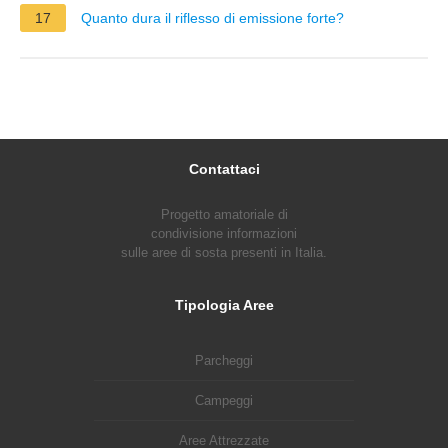
17
Quanto dura il riflesso di emissione forte?
Contattaci
Progetto amatoriale di
condivisione informazioni
sulle aree di sosta presenti in Italia.
Tipologia Aree
Parcheggi
Campeggi
Aree Attrezzate