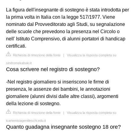
La figura dell'insegnante di sostegno è stata introdotta per
la prima volta in Italia con la legge 517/1977. Viene
nominato dal Provveditorato agli Studi, su segnalazione
delle scuole che prevedono la presenza nel Circolo o
nell' Istituto Comprensivo, di alunni portatori di handicap
certificati.
Richiesta di rimozione della fonte
|
Visualizza la risposta completa su
sindromekabuki.it
Cosa scrivere nel registro di sostegno?
-Nel registro giornaliero si inseriscono le firme di
presenza, le assenze dei bambini, le annotazioni
giornaliere (alunni divisi dalle altre classi), argomenti
della lezione di sostegno.
Richiesta di rimozione della fonte
|
Visualizza la risposta completa su
icartemisiagentileschi.edu.it
Quanto guadagna insegnante sostegno 18 ore?