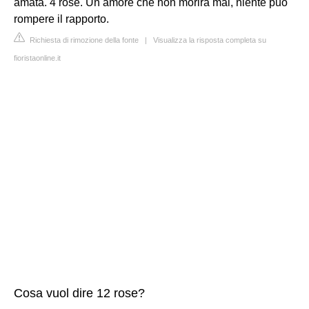
amata. 4 rose. Un amore che non morirà mai, niente può
rompere il rapporto.
Richiesta di rimozione della fonte
|
Visualizza la risposta completa su
fioristaonline.it
Cosa vuol dire 12 rose?