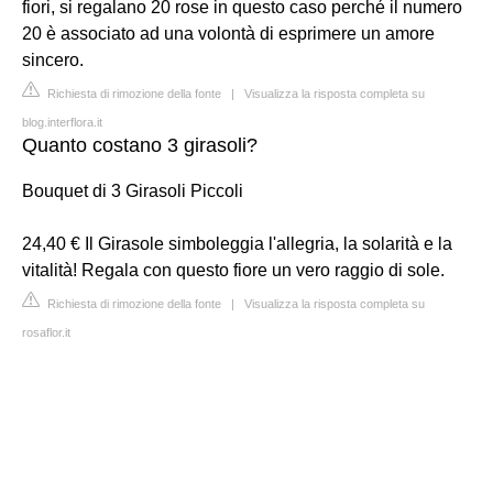
fiori, si regalano 20 rose in questo caso perché il numero
20 è associato ad una volontà di esprimere un amore
sincero.
Richiesta di rimozione della fonte
|
Visualizza la risposta completa su
blog.interflora.it
Quanto costano 3 girasoli?
Bouquet di 3 Girasoli Piccoli
24,40 € Il Girasole simboleggia l'allegria, la solarità e la
vitalità! Regala con questo fiore un vero raggio di sole.
Richiesta di rimozione della fonte
|
Visualizza la risposta completa su
rosaflor.it