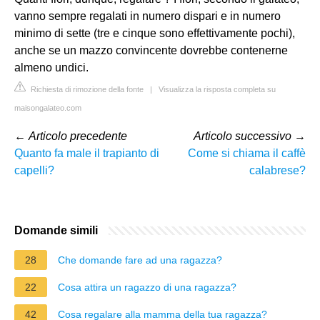
vanno sempre regalati in numero dispari e in numero
minimo di sette (tre e cinque sono effettivamente pochi),
anche se un mazzo convincente dovrebbe contenerne
almeno undici.
Richiesta di rimozione della fonte
|
Visualizza la risposta completa su
maisongalateo.com
←
Articolo precedente
Articolo successivo
→
Quanto fa male il trapianto di
Come si chiama il caffè
capelli?
calabrese?
Domande simili
28
Che domande fare ad una ragazza?
22
Cosa attira un ragazzo di una ragazza?
42
Cosa regalare alla mamma della tua ragazza?