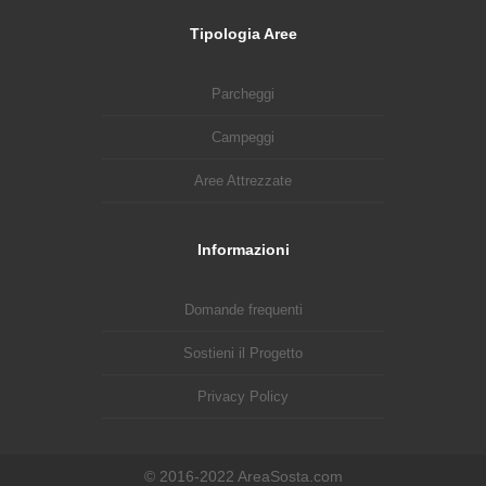
Tipologia Aree
Parcheggi
Campeggi
Aree Attrezzate
Informazioni
Domande frequenti
Sostieni il Progetto
Privacy Policy
© 2016-2022 AreaSosta.com