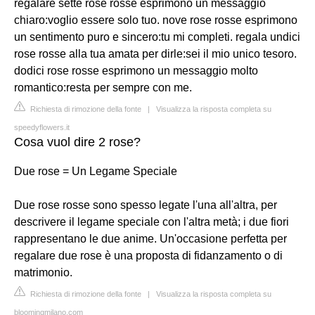
regalare sette rose rosse esprimono un messaggio
chiaro:voglio essere solo tuo. nove rose rosse esprimono
un sentimento puro e sincero:tu mi completi. regala undici
rose rosse alla tua amata per dirle:sei il mio unico tesoro.
dodici rose rosse esprimono un messaggio molto
romantico:resta per sempre con me.
Richiesta di rimozione della fonte
|
Visualizza la risposta completa su
speedyflowers.it
Cosa vuol dire 2 rose?
Due rose = Un Legame Speciale
Due rose rosse sono spesso legate l'una all'altra, per
descrivere il legame speciale con l'altra metà; i due fiori
rappresentano le due anime. Un'occasione perfetta per
regalare due rose è una proposta di fidanzamento o di
matrimonio.
Richiesta di rimozione della fonte
|
Visualizza la risposta completa su
bloomingmilano.com