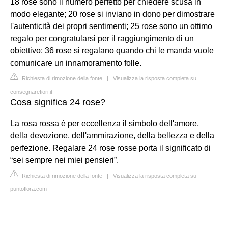
18 rose sono il numero perfetto per chiedere scusa in
modo elegante; 20 rose si inviano in dono per dimostrare
l'autenticità dei propri sentimenti; 25 rose sono un ottimo
regalo per congratularsi per il raggiungimento di un
obiettivo; 36 rose si regalano quando chi le manda vuole
comunicare un innamoramento folle.
Richiesta di rimozione della fonte
|
Visualizza la risposta completa su
consegnarefiori.it
Cosa significa 24 rose?
La rosa rossa è per eccellenza il simbolo dell'amore,
della devozione, dell'ammirazione, della bellezza e della
perfezione. Regalare 24 rose rosse porta il significato di
“sei sempre nei miei pensieri”.
Richiesta di rimozione della fonte
|
Visualizza la risposta completa su
puntoflora.com