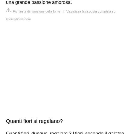
una grande passione amorosa.
Richiesta di rimozione della fonte
|
Visualizza la risposta completa su
laterradigaia.com
Quanti fiori si regalano?
Quanti fiori, dunque, regalare ? I fiori, secondo il galateo,