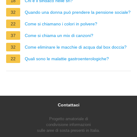
18
Chi è il sindaco nelle srl?
32
Quando una donna può prendere la pensione sociale?
22
Come si chiamano i colori in polvere?
37
Come si chiama un mix di canzoni?
32
Come eliminare le macchie di acqua dal box doccia?
22
Quali sono le malattie gastroenterologiche?
Contattaci
Progetto amatoriale di
condivisione informazioni
sulle aree di sosta presenti in Italia.