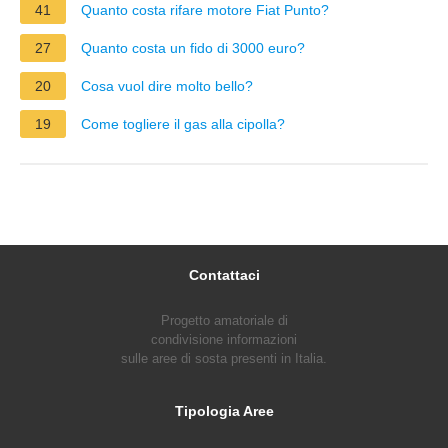
41
Quanto costa rifare motore Fiat Punto?
27
Quanto costa un fido di 3000 euro?
20
Cosa vuol dire molto bello?
19
Come togliere il gas alla cipolla?
Contattaci
Progetto amatoriale di
condivisione informazioni
sulle aree di sosta presenti in Italia.
Tipologia Aree