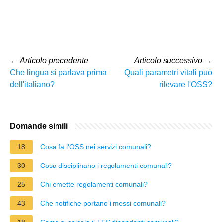
←
Articolo precedente
Articolo successivo
→
Che lingua si parlava prima
Quali parametri vitali può
dell'italiano?
rilevare l'OSS?
Domande simili
18
Cosa fa l'OSS nei servizi comunali?
30
Cosa disciplinano i regolamenti comunali?
25
Chi emette regolamenti comunali?
43
Che notifiche portano i messi comunali?
18
Come si calcola il TFS dipendenti comunali?