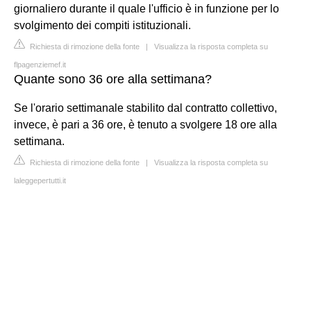
giornaliero durante il quale l'ufficio è in funzione per lo
svolgimento dei compiti istituzionali.
Richiesta di rimozione della fonte
|
Visualizza la risposta completa su
flpagenziemef.it
Quante sono 36 ore alla settimana?
Se l'orario settimanale stabilito dal contratto collettivo,
invece, è pari a 36 ore, è tenuto a svolgere 18 ore alla
settimana.
Richiesta di rimozione della fonte
|
Visualizza la risposta completa su
laleggepertutti.it