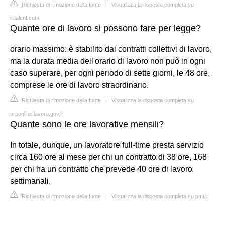
Richiesta di rimozione della fonte
|
Visualizza la risposta completa su
it.talent.com
Quante ore di lavoro si possono fare per legge?
orario massimo: è stabilito dai contratti collettivi di lavoro,
ma la durata media dell'orario di lavoro non può in ogni
caso superare, per ogni periodo di sette giorni, le 48 ore,
comprese le ore di lavoro straordinario.
Richiesta di rimozione della fonte
|
Visualizza la risposta completa su
urponline.lavoro.gov.it
Quante sono le ore lavorative mensili?
In totale, dunque, un lavoratore full-time presta servizio
circa 160 ore al mese per chi un contratto di 38 ore, 168
per chi ha un contratto che prevede 40 ore di lavoro
settimanali.
Richiesta di rimozione della fonte
|
Visualizza la risposta completa su pmi.it