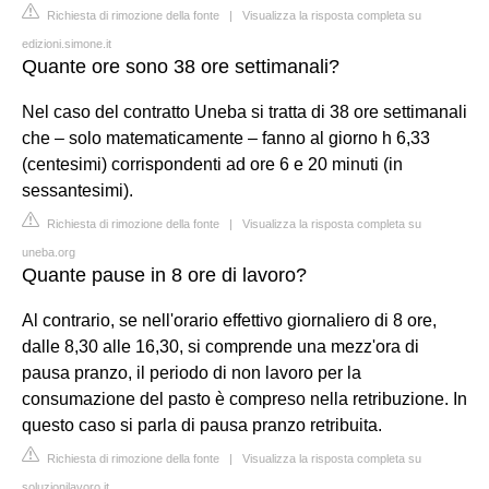
Richiesta di rimozione della fonte
|
Visualizza la risposta completa su
edizioni.simone.it
Quante ore sono 38 ore settimanali?
Nel caso del contratto Uneba si tratta di 38 ore settimanali
che – solo matematicamente – fanno al giorno h 6,33
(centesimi) corrispondenti ad ore 6 e 20 minuti (in
sessantesimi).
Richiesta di rimozione della fonte
|
Visualizza la risposta completa su
uneba.org
Quante pause in 8 ore di lavoro?
Al contrario, se nell'orario effettivo giornaliero di 8 ore,
dalle 8,30 alle 16,30, si comprende una mezz'ora di
pausa pranzo, il periodo di non lavoro per la
consumazione del pasto è compreso nella retribuzione. In
questo caso si parla di pausa pranzo retribuita.
Richiesta di rimozione della fonte
|
Visualizza la risposta completa su
soluzionilavoro.it